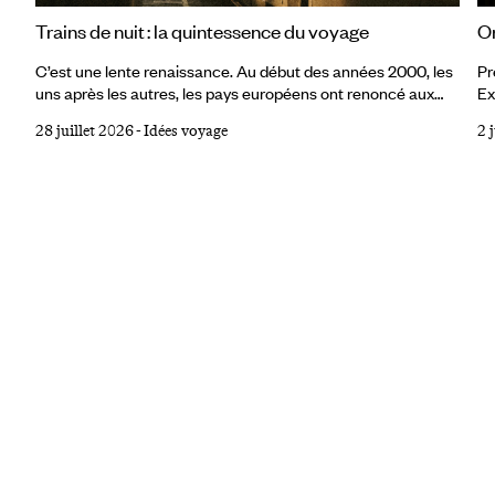
Or
Trains de nuit : la quintessence du voyage
Pr
C’est une lente renaissance. Au début des années 2000, les
Ex
uns après les autres, les pays européens ont renoncé aux
pl
trains de nuit. Jugés trop coûteux, trop lents, inadaptés à la
2 
28 juillet 2026
-
Idées voyage
un
concurrence de l’avion low cost et du TGV, ils semblaient
un
condamnés à disparaître. Dans l’imaginaire collectif, le train
pa
de nuit appartenait à un temps révolu. Mais le mouvement
la
s’est inversé et il apparaît aujourd’hui comme le moyen de
ca
transport le plus adapté aux enjeux de mobilité actuels et
futurs.