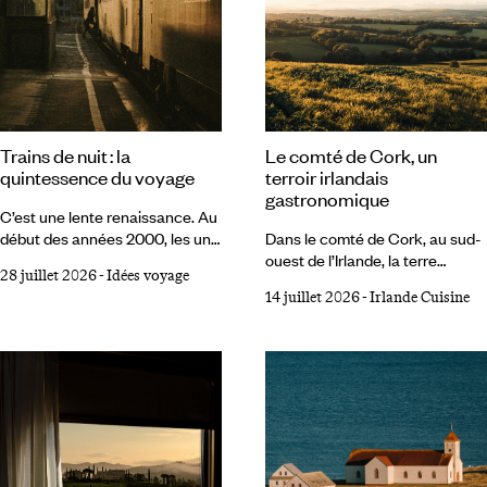
Le comté de Cork, un
Trains de nuit : la
terroir irlandais
quintessence du voyage
gastronomique
C’est une lente renaissance. Au
Dans le comté de Cork, au sud-
début des années 2000, les uns
ouest de l’Irlande, la terre
après les autres, les pays
28 juillet 2026
-
Idées voyage
s’achève en une succession de
européens ont renoncé aux
14 juillet 2026
-
Irlande Cuisine
péninsules ouvertes sur
trains de nuit. Jugés trop
l’Atlantique. Dans ce bout du
coûteux, trop lents, inadaptés à
monde, tables étoilées et chefs
la concurrence de l’avion low
primés réinventent le goût à
cost et du TGV, ils semblaient
partir d’ingrédients ancrés dans
condamnés à disparaître. Dans
le terroir. Circuit court, retour au
l’imaginaire collectif, le train de
produit brut, respect des
nuit appartenait à un temps
saisons, dialogue entre
révolu. Mais le mouvement s’est
producteurs, pêcheurs et
inversé et il apparaît aujourd’hui