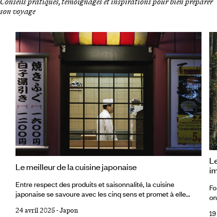
Conseils pratiques, témoignages et inspirations pour bien préparer
son voyage
Le
Le meilleur de la cuisine japonaise
i
Entre respect des produits et saisonnalité, la cuisine
Fo
japonaise se savoure avec les cinq sens et promet à elle
on
seule un dépaysement. Si le washoku, la tradition culinaire
ne
24 avril 2025
-
Japon
japonaise, est inscrit sur la liste du patrimoine culturel
19
mi