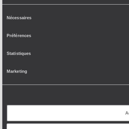
Sélection
Nécessaires
du
consentement
Préférences
Statistiques
Marketing
A