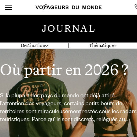
JOURNAL
Destination
Thématique
Où partir en 2026 ?
Si la plupart des pays du monde ont déjà attiré
l’attention des voyageurs, certains petits bouts de
territoires sont miraculeusement restés sous les radars
touristiques. Parce qu’ils sont discrets, relégués au
second plan par d’autres sites « incontournables », ou
parce qu’ils demandent un peu plus de logistique. En