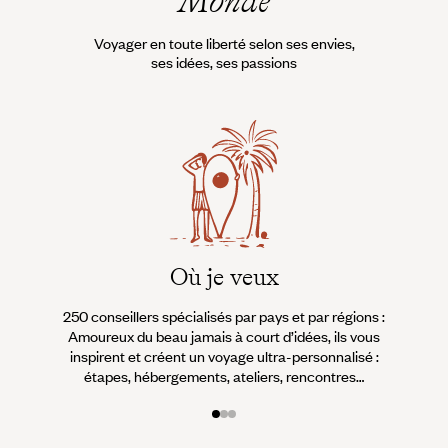
Monde
Voyager en toute liberté selon ses envies,
ses idées, ses passions
Où je veux
250 conseillers spécialisés par pays et par régions :
À 
Amoureux du beau jamais à court d’idées, ils vous
fran
inspirent et créent un voyage ultra-personnalisé :
suiven
étapes, hébergements, ateliers, rencontres…