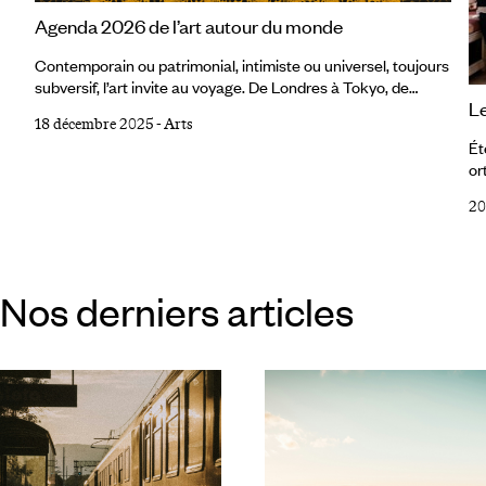
Agenda 2026 de l’art autour du monde
Contemporain ou patrimonial, intimiste ou universel, toujours
subversif, l’art invite au voyage. De Londres à Tokyo, de
Le
Florence au Cap, voici notre sélection de rendez-vous
18 décembre 2025
-
Arts
majeurs pour 2026 – à inscrire sur la carte du monde comme
Ét
autant de jalons esthétiques et politiques. Londres – Tracey
or
Emin La Tate Modern inaugure l'année avec une
à 
rétrospective ambitieuse consacrée à Tracey Emin, figure
20
le
emblématique et provocatrice de la scène artistique
im
britannique depuis plus de quarante ans.
le
l’
Nos derniers articles
au