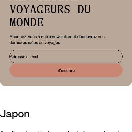
Croatie.
VOYAGEURS DU
MONDE
Abonnez-vous à notre newsletter et découvrez nos
dernières idées de voyages
Adresse e-mail
S'inscrire
Japon