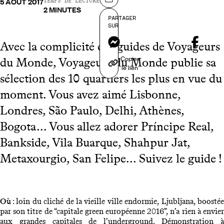
5 AOÛT 2017
Partager sur
TEMPS DE LECTURE
2 MINUTES
PARTAGER
SUR
Messenger
Avec la complicité des guides de Voyageurs
Copier
du Monde, Voyageurs du Monde publie sa
le lien
sélection des 10 quartiers les plus en vue du
moment. Vous avez aimé Lisbonne,
Londres, São Paulo, Delhi, Athènes,
Bogota... Vous allez adorer Príncipe Real,
Bankside, Vila Buarque, Shahpur Jat,
Metaxourgio, San Felipe... Suivez le guide !
Où
: loin du cliché de la vieille ville endormie, Ljubljana, boostée
par son titre de “capitale green européenne 2016”, n’a rien à envier
aux grandes capitales de l’underground. Démonstration à