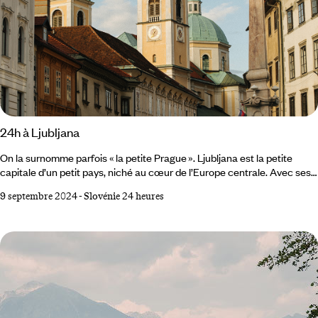
24h à Ljubljana
On la surnomme parfois « la petite Prague ». Ljubljana est la petite
capitale d’un petit pays, niché au cœur de l’Europe centrale. Avec ses
300 000 habitants, c’est une ville à taille humaine qui vit à un rythme
9 septembre 2024
-
Slovénie 24 heures
différent des autres capitales européennes. Capitale verte d’un pays
vert, à la pointe du développement durable, elle a banni les voitures de
son centre. Sur les quais, les places, le long des avenues tranquilles
partagées par les piétons et les cyclistes, la végétation est
omniprésente.