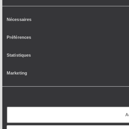
Sélection
Nécessaires
du
consentement
Préférences
Statistiques
Marketing
A