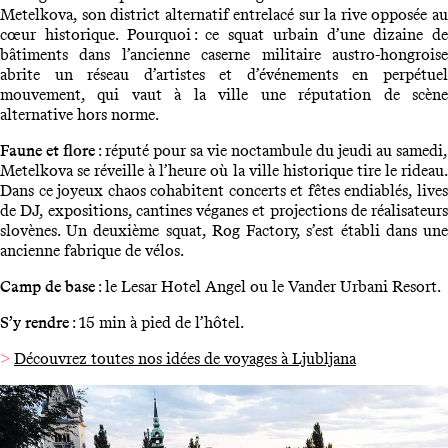
Metelkova, son district alternatif entrelacé sur la rive opposée au
cœur historique. Pourquoi : ce squat urbain d’une dizaine de
bâtiments dans l’ancienne caserne militaire austro-hongroise
abrite un réseau d’artistes et d’événements en perpétuel
mouvement, qui vaut à la ville une réputation de scène
alternative hors norme.
Faune et flore
: réputé pour sa vie noctambule du jeudi au samedi,
Metelkova se réveille à l’heure où la ville historique tire le rideau.
Dans ce joyeux chaos cohabitent concerts et fêtes endiablés, lives
de DJ, expositions, cantines véganes et projections de réalisateurs
slovènes. Un deuxième squat, Rog Factory, s’est établi dans une
ancienne fabrique de vélos.
Camp de base
: le Lesar Hotel Angel ou le Vander Urbani Resort.
S’y rendre
: 15 min à pied de l’hôtel.
>
Découvrez toutes nos idées de voyages à Ljubljana