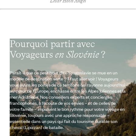
Lesar Hotel Angel
Pourquoi partir avec
Voyageurs
en Slovénie
?
Paraît-il que ce petit bout d’ex-Yougoslavie se mue en un
modèle de destination verte ? Il faut aller voir ! Voyageurs
vous ouvre les portes de ce territoire qui rayonne aujourd’hui
au cœur de l’Europe, enchâssé entre les Alpes juliennes et la
mer Adriatique. Nos conseillers experts et concierges
francophones, à l’écoute de vos envies – et de celles de
votre famille – impulsent le bon rythme pour votre voyage en
Slovénie, toujours avec une approche responsable –
essentielle dans un pays qui fait du tourisme durable son
cheval (Lipizzan) de bataille.