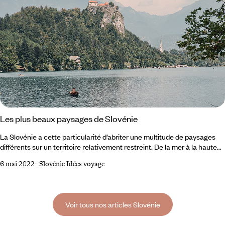
Les plus beaux paysages de Slovénie
La Slovénie a cette particularité d’abriter une multitude de paysages
différents sur un territoire relativement restreint. De la mer à la haute
montagne, en passant par les vignobles et les champs à perte de vue,
6 mai 2022
-
Slovénie Idées voyage
ce petit pays mêle décors à grand spectacle et recoins bucoliques.
Voici un condensé des plus beaux sites naturels slovènes, à partager
discrètement avec son entourage, comme s’il s’agissait d’un précieux
secret.
Voir tous nos articles Slovénie