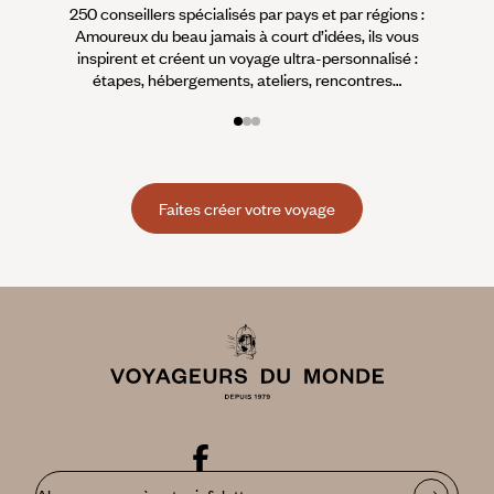
250 conseillers spécialisés par pays et par régions :
À 
Amoureux du beau jamais à court d’idées, ils vous
fran
inspirent et créent un voyage ultra-personnalisé :
suiven
étapes, hébergements, ateliers, rencontres…
Faites créer votre voyage