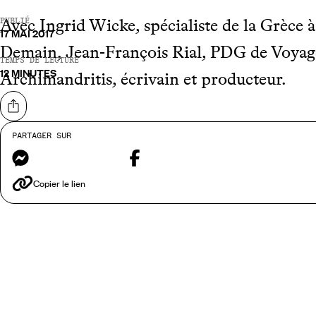
Avec Ingrid Wicke, spécialiste de la Grèce
PUBLIÉ
17 MAI 2017
Demain, Jean-François Rial, PDG de Voyag
TEMPS DE LECTURE
12 MINUTES
Archimandritis, écrivain et producteur.
Partager sur
PARTAGER SUR
Messenger
Facebook
Ecouter le podcast
Copier le lien