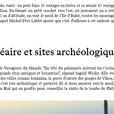
iple, varié : on peut faire 10 voyages en Grèce et ce seront 10 voya
on. En faisant un petit crochet vers l’est, où justement on a cet
700 m d’altitude, on voit le nord de l’Ile d’Eubé, toutes les montag
auquel Michel-Yves Labbé ajoute que c’est d’ailleurs à cet endroit
aire et sites archéologiqu
de Voyageurs du Monde. “En tête du palamarès arrivent les Cyclades
grands sites antiques et byzantins”, répond Ingrid Wicke. Elle évo
des villes comme Ioannina, la porte d’entrée des gorges de Vikos,
, c’est très authentique et préservé. Et si vous montez vers le no
s Rial qui en profite pour conseiller la visite de la tombe de Ph