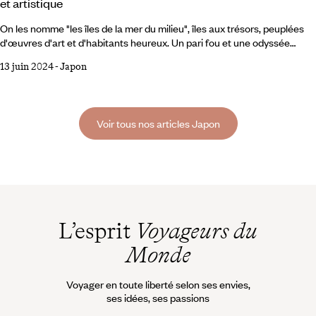
et artistique
On les nomme "les îles de la mer du milieu", îles aux trésors, peuplées
d'œuvres d'art et d'habitants heureux. Un pari fou et une odyssée
singulière menée par un honorable mécène avec, en fond sonore, la
13 juin 2024
-
Japon
douce musique du ressac. Frôlant de minuscules îlots en forme de
cône parfait, le ferry glisse en prenant son temps, enlacé par la brume
comme dans une photo d'Hiroshi Sugimoto. C'est l'une des navettes
traçant cet incessant ballet,
Voir tous nos articles Japon
L’esprit
Voyageurs du
Monde
Voyager en toute liberté selon ses envies,
ses idées, ses passions