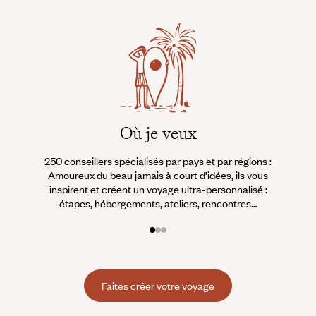
Où je veux
250 conseillers spécialisés par pays et par régions :
À 
Amoureux du beau jamais à court d’idées, ils vous
fran
inspirent et créent un voyage ultra-personnalisé :
suiven
étapes, hébergements, ateliers, rencontres…
Faites créer votre voyage