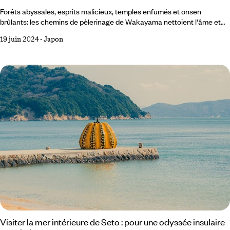
Forêts abyssales, esprits malicieux, temples enfumés et onsen
brûlants: les chemins de pèlerinage de Wakayama nettoient l'âme et
purifient la chair. Cheveux teints, jupes mini, les deux jeunes filles sont
19 juin 2024
-
Japon
arrivées hier soir au ryokan, sapées comme des fashionistas
d'Omotesando. Au matin, elles ont laissé tomber leurs grigris pour
revêtir des pyjamas blancs. Pouffant derrière une main pudique ornée
d'ongles peints, elles se sont enfoncées dans la forêt.
Visiter la mer intérieure de Seto : pour une odyssée insulaire