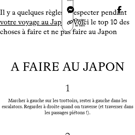
Messenger
Il y a quelques règles à respecter pendant
Copier
votre voyage au Japon
. Voici le top 10 des
le lien
choses à faire et ne pas faire au Japon
A FAIRE AU JAPON
1
Marcher à gauche sur les trottoirs, rester à gauche dans les
escalators. Regarder à droite quand on traverse (et traverser dans
les passages piétons !).