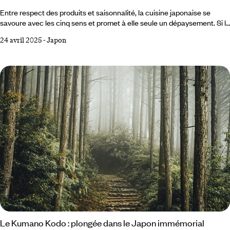
Entre respect des produits et saisonnalité, la cuisine japonaise se
savoure avec les cinq sens et promet à elle seule un dépaysement. Si le
washoku, la tradition culinaire japonaise, est inscrit sur la liste du
24 avril 2025
-
Japon
patrimoine culturel immatériel de l'Unesco, on aime aussi la cuisine du
quotidien, égayée de fermentations artisanales à base de soja, de riz
ou de poisson qui donnent du peps même aux plats les plus simples.
Le Kumano Kodo : plongée dans le Japon immémorial