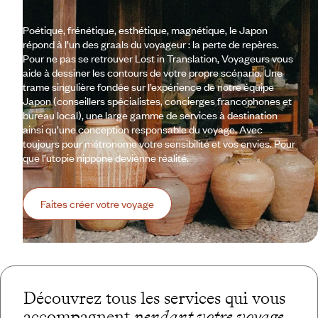
Poétique, frénétique, esthétique, magnétique, le Japon
répond à l’un des graals du voyageur : la perte de repères.
Pour ne pas se retrouver Lost in Translation, Voyageurs vous
aide à dessiner les contours de votre propre scénario. Une
trame singulière fondée sur l’expérience de notre équipe
Japon (conseillers spécialistes, concierges francophones et
bureau local), une large gamme de services à destination
ainsi qu’une conception responsable du voyage. Avec
toujours pour métronome votre sensibilité et vos envies. Pour
que l’utopie nippone devienne réalité.
Faites créer votre voyage
Découvrez tous les services qui vous
accompagnent
pendant votre voyage