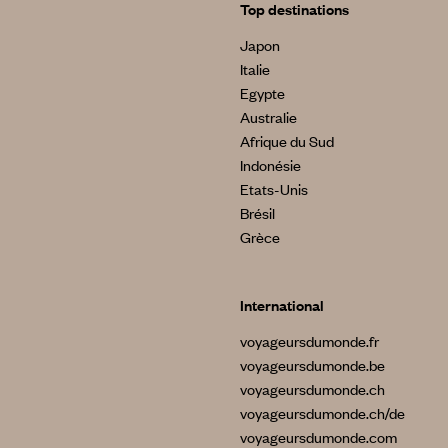
Top destinations
Japon
Italie
Egypte
Australie
Afrique du Sud
Indonésie
Etats-Unis
Brésil
Grèce
International
voyageursdumonde.fr
voyageursdumonde.be
voyageursdumonde.ch
voyageursdumonde.ch/de
voyageursdumonde.com