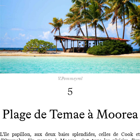
V.Pommeyrol
5
Plage de Temae à Moorea
L'île papillon, aux deux baies splendides, celles de Cook et