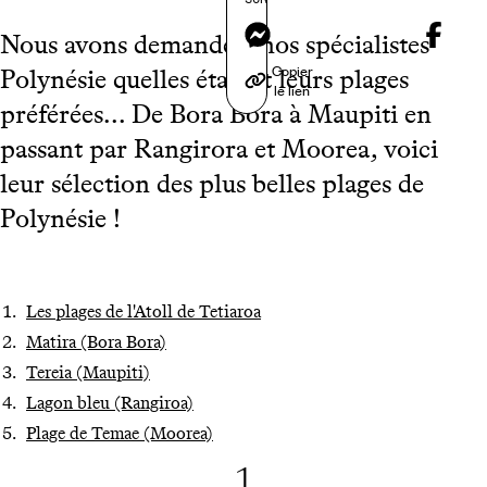
Messenger
Nous avons demandé à nos spécialistes
Copier
Polynésie quelles étaient leurs plages
le lien
préférées... De Bora Bora à Maupiti en
passant par Rangirora et Moorea, voici
leur sélection des plus belles plages de
Polynésie !
Les plages de l'Atoll de Tetiaroa
Matira (Bora Bora)
Tereia (Maupiti)
Lagon bleu (Rangiroa)
Plage de Temae (Moorea)
1