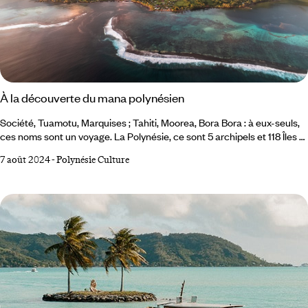
À la découverte du mana polynésien
Société, Tuamotu, Marquises ; Tahiti, Moorea, Bora Bora : à eux-seuls,
ces noms sont un voyage. La Polynésie, ce sont 5 archipels et 118 Îles et
atoll confettis posés entre ciel et mer au milieu du plus vaste océan de
7 août 2024
-
Polynésie Culture
la planète. La promesse de lagons turquoise ou céladon, de motu de
sable blanc, de récifs coraliens, loin du monde. Mais au-delà des eaux
limpides et de la sarabande de cocotiers, les îles vibrent du mana, une
énergie spirituelle vitale au cœur de la culture polynésienne.