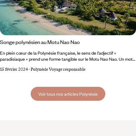
Songe polynésien au Motu Nao Nao
En plein cœur de la Polynésie française, le sens de l’adjectif «
paradisiaque » prend une forme tangible sur le Motu Nao Nao. Un motu
donc – mot tahitien désignant un îlot récifal – de vingt-cinq hectares,
15 février 2024
-
Polynésie Voyage responsable
perdu aux côtés de l’île Raiatea dans l’immensité bleue du Pacifique
Sud. Motu Nao Nao transcende les attentes, alliant l'impressionnant au
respect de l'environnement. L’îlot-privé se distingue par ses
installations éco-chic,
Voir tous nos articles Polynésie