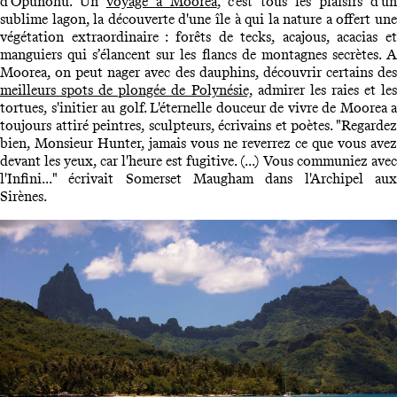
d'Opunohu. Un
voyage à Moorea
, c'est tous les plaisirs d'u
sublime lagon, la découverte d'une île à qui la nature a offert une
végétation extraordinaire : forêts de tecks, acajous, acacias et
manguiers qui s’élancent sur les flancs de montagnes secrètes. A
Moorea, on peut nager avec des dauphins, découvrir certains des
meilleurs spots de plongée de Polynésie,
admirer les raies et les
tortues, s'initier au golf. L'éternelle douceur de vivre de Moorea a
toujours attiré peintres, sculpteurs, écrivains et poètes. "Regardez
bien, Monsieur Hunter, jamais vous ne reverrez ce que vous avez
devant les yeux, car l'heure est fugitive. (...) Vous communiez avec
l'Infini..." écrivait Somerset Maugham dans l'Archipel aux
Sirènes.