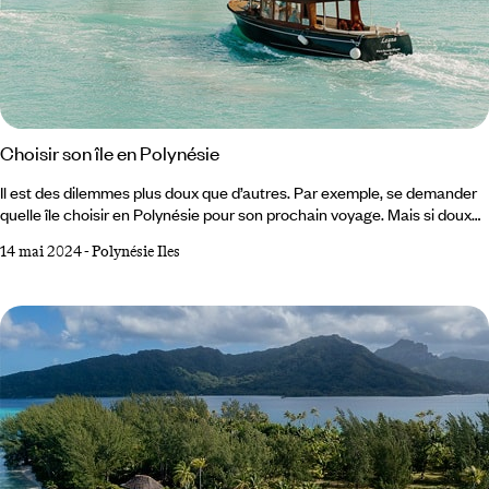
Choisir son île en Polynésie
Il est des dilemmes plus doux que d’autres. Par exemple, se demander
quelle île choisir en Polynésie pour son prochain voyage. Mais si doux
soit-il, un dilemme reste un dilemme ! Avec plus de 100 îles étendues
14 mai 2024
-
Polynésie Iles
sur plus de 2000 km, la Polynésie française est un trésor sans limite.
Des Australes aux Marquises en passant par les Tuamotu et l’archipel
de la Société, voici quelques pistes pour y voir presque aussi clair que
dans un lagon.