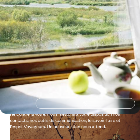
Pourquoi partir avec
Voyageurs
au Kirghizistan
?
Entre les montagnes du Ciel, les Tian Shan, et le grand lac
Issyk-Koul, le Kirghizistan est un pays de voyageurs, éleveurs
nomades et commerçants, sur les anciennes et les nouvelles
routes de la soie. Les caravansérails et les estives, comme
autour du lac Song-Koul, en témoignent. Et les yourtes, qui
sont faites pour déménager autant que pour résider. Cela
nous plaît. Gageons que notre envie de Kirghizistan
rencontre la vôtre. Nous mettons à votre disposition nos
contacts, nos outils de communication, le savoir-faire et
l’esprit Voyageurs. Un nouveau stan nous attend.