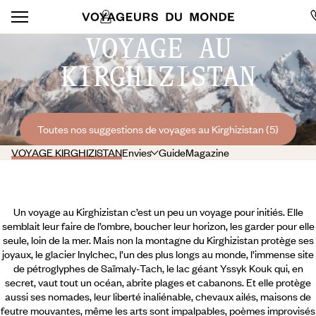
VOYAGE AU
KIRGHIZISTAN
Toutes nos suggestions de voyages au Kirghizistan (5)
VOYAGE KIRGHIZISTAN
Envies
Guide
Magazine
Un voyage au Kirghizistan c’est un peu un voyage pour initiés. Elle
semblait leur faire de l’ombre, boucher leur horizon, les garder pour elle
seule, loin de la mer. Mais non la montagne du Kirghizistan protège ses
joyaux, le glacier Inylchec, l’un des plus longs au monde, l’immense site
de pétroglyphes de Saïmaly-Tach, le lac géant Yssyk Kouk qui, en
secret, vaut tout un océan, abrite plages et cabanons. Et elle protège
aussi ses nomades, leur liberté inaliénable, chevaux ailés, maisons de
feutre mouvantes, même les arts sont impalpables, poèmes improvisés