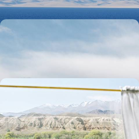
13 jours, de 6100 à 8200 $ CA
De Bichkek à Boukhara - Montagnes kirghizes et
oasis ouzbèkes
Explorer deux pays-clés d’Asie centrale : lacs et troupeaux du haut
Kirghizstan, art islamique d’Ouzbékistan
16 jours, de 7400 à 9800 $ CA
Asie centrale - Train spécial au pays de Tamerlan
Kazakhstan, Kirghizstan, Ouzbékistan, voyager de gare en gare sur la
Route de la Soie
18 jours, de 16800 à 23100 $ CA
Toutes nos suggestions de voyages au Kirghizistan (5)