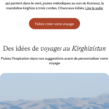
qui partent dans le vent, joutes mélodiques au son du Komouz,
la
mandoline kirghize à trois cordes. Chanceux initiés.
Lire la suite
Faites créer votre voyage
Des idées de
voyages au Kirghizistan
Puisez l’inspiration dans nos suggestions avant de personnaliser votre
voyage
Le Kirghizstan au naturel - Aventures dans les
montagnes du Ciel
Vallées profondes de Chon Kemin, bleu infini du lac Song Kul, reliefs
magistraux de Suusamyr : des paysages parmi les plus beaux d'Asie
centrale