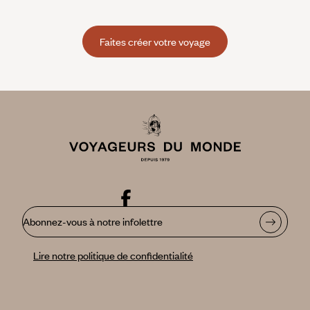
au Kirghizistan
C’est le frémissement des chevaux. Un frisson qui parcourt
Faites créer votre voyage
la steppe avant le jour. L’impression que le jour monte seul
des herbes rases. Une lumière de commencement du
monde. C’est le hennissement brefs des montures, leur
façon de piaffer soudain. C’est le ciel qui répond à la terre,
reliés seulement ensemble par les pics enneigés des monts
Célestes. C’est la fine pellicule de givre sur la toile tendue
des yourtes, et la fumée qui s’échappe des poêles dans un
parfum de cendre et d’humus. Cette hampe légère qui se
dissout lentement dans l’azur. C’est un vol de faucons, au
loin. Et puis, ces ombres furtives à quelques encablures.
Mouvement sauvage, élégant, racé. Nulle menace,
seulement deux mondes en lisières que l’aube rassemble
dans sa lumière pour un instant de pure magie. La présence
Abonnez-vous à notre infolettre
des loups.
Lire notre politique de confidentialité