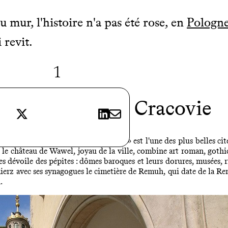
u mur, l'histoire n'a pas été rose, en
Pologn
 revit.
1
 vieille ville de Cracovie
X
LinkedIn
E-mail
 ville de
Cracovie
, « la ville des rois » est l'une des plus belles 
 le château de Wawel, joyau de la ville, combine art roman, gothiq
s dévoile des pépites : dômes baroques et leurs dorures, musées, ric
ierz avec ses synagogues le cimetière de Remuh, qui date de la Ren
.