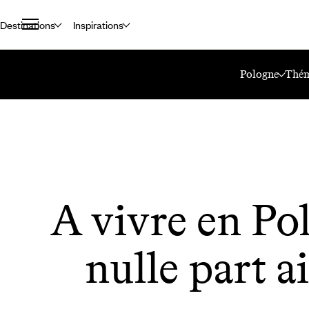
Destinations
Inspirations
Accueil
Le Mag Voyageurs
A Vivre En Pologne Et Nulle Part Ailleurs
Pologne
Thém
A vivre en Po
nulle part ai