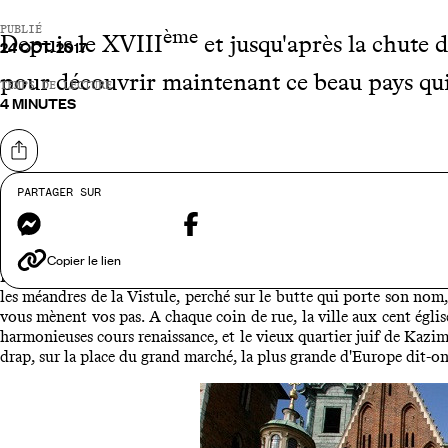
PUBLIÉ
ème
Depuis le XVIII
et jusqu'après la chute d
24 OCT. 2017
pour découvrir maintenant ce beau pays qui
TEMPS DE LECTURE
4 MINUTES
Partager sur
PARTAGER SUR
Arpenter la
Messenger
Facebook
Copier le lien
Inscrite au Patrimoine mondial de l'Humanité UNESCO, la vielle
les méandres de la Vistule, perché sur le butte qui porte son nom,
vous mènent vos pas. A chaque coin de rue, la ville aux cent église
harmonieuses cours renaissance, et le vieux quartier juif de Kazim
drap, sur la place du grand marché, la plus grande d'Europe dit-on