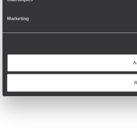
Marketing
A
R