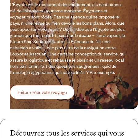
L’Égypte est le monument des monuments, la destination-
clé de l’histoire du tourisme moderne. Égyptiens et
voyageurs sont rôdés. Pas une agence qui ne propose le
pays, ni une revue qui n’en dévoile les bons plans. Alors, que
peut apporter Voyageurs ? Déjà, l’idée que l’Égypte est plus
grande que tout cela. Et puis, nos bateaux – l’un à vapeur, le
Steam Ship Sudan, et l’autre, la Flâneuse du Nil, une
dahabieh à voiles– nec plus ultra de la navigation entre
Louxor et Assouan. Une certaine conception du service, qui
assure la logistique et rehausse le plaisir, et un réseau local
hors pair. Enfin, l’art des questions saugrenues : quid de
l’œnologie égyptienne, qui nettoie le Nil ? Par exemple.
Faites créer votre voyage
Découvrez tous les services qui vous