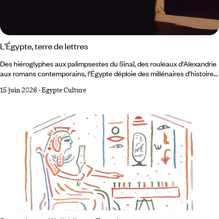
L’Égypte, terre de lettres
Des hiéroglyphes aux palimpsestes du Sinaï, des rouleaux d’Alexandrie
aux romans contemporains, l’Égypte déploie des millénaires d’histoire
et un patrimoine vivant qui nourrit toujours la curiosité des voyageurs
15 juin 2026
-
Egypte Culture
et la plume des écrivains. Fondée au IIIᵉ siècle avant notre ère,
la bibliothèque d’Alexandrie fut rêvée par Ptolémée Ier, et enrichie par
ses successeurs, comme un lieu rassemblant tous les savoirs.