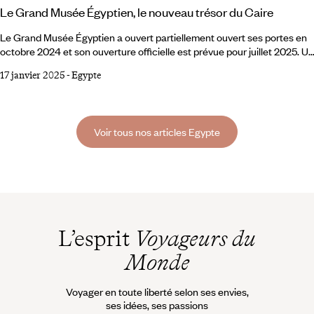
Le Grand Musée Égyptien, le nouveau trésor du Caire
Le Grand Musée Égyptien a ouvert partiellement ouvert ses portes en
octobre 2024 et son ouverture officielle est prévue pour juillet 2025. Un
évènement attendu, qui marque un tournant dans l’exposition du
17 janvier 2025
-
Egypte
patrimoine culturel égyptien et fait entrer l’égyptologie dans la
modernité. Initialement prévue pour 2021, l’ouverture du Grand Musée
Égyptien (GEM) a été maintes fois repoussée, et les pouvoirs publics
égyptiens ont finalement opté pour une ouverture par étapes
Voir tous nos articles Egypte
progressives.
L’esprit
Voyageurs du
Monde
Voyager en toute liberté selon ses envies,
ses idées, ses passions