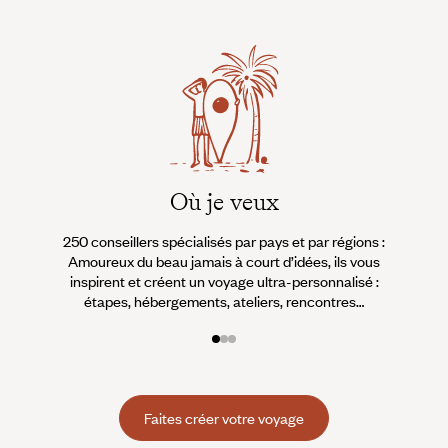
Où je veux
250 conseillers spécialisés par pays et par régions :
À 
Amoureux du beau jamais à court d’idées, ils vous
fran
inspirent et créent un voyage ultra-personnalisé :
suiven
étapes, hébergements, ateliers, rencontres…
Faites créer votre voyage