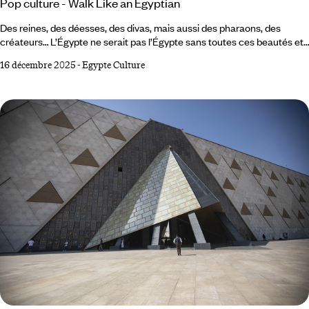
Pop culture - Walk Like an Egyptian
Des reines, des déesses, des divas, mais aussi des pharaons, des
créateurs… L’Égypte ne serait pas l’Égypte sans toutes ces beautés et
ces talents, antiques ou plus contemporains, dont on aimerait pouvoir
16 décembre 2025
-
Egypte Culture
s’approcher. Ce florilège indique la marche à suivre. Toutânkhamon
(1345-1327 av. J.-C.)D'enfant roi à roi superstar. Il doit sa célébrité à
l’archéologue britannique Howard Carter qui, le 4 novembre 1922,
découvre sa tombe, intacte.