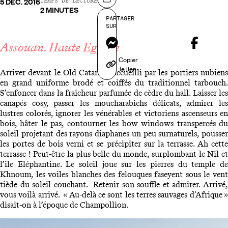
5 DÉC. 2016
Partager sur
TEMPS DE LECTURE
2 MINUTES
PARTAGER
SUR
Messenger
Assouan. Haute Egypte
Copier
le lien
Arriver devant le Old Cataract, accueilli par les portiers nubiens
en grand uniforme brodé et coiffés du traditionnel tarbouch.
S’enfoncer dans la fraicheur parfumée de cèdre du hall. Laisser les
canapés cosy, passer les moucharabiehs délicats, admirer les
lustres colorés, ignorer les vénérables et victoriens ascenseurs en
bois, hâter le pas, contourner les bow windows transpercés du
soleil projetant des rayons diaphanes un peu surnaturels, pousser
les portes de bois verni et se précipiter sur la terrasse. Ah cette
terrasse ! Peut-être la plus belle du monde, surplombant le Nil et
l’ile Eléphantine. Le soleil joue sur les pierres du temple de
Khnoum, les voiles blanches des felouques faseyent sous le vent
tiède du soleil couchant. Retenir son souffle et admirer. Arrivé,
vous voilà arrivé. « Au-delà ce sont les terres sauvages d’Afrique »
disait-on à l’époque de Champollion.