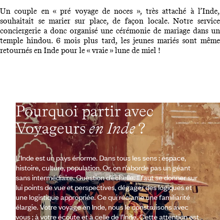
Un couple en « pré voyage de noces », très attaché à l’Inde,
souhaitait se marier sur place, de façon locale. Notre service
conciergerie a donc organisé une cérémonie de mariage dans un
temple hindou. 6 mois plus tard, les jeunes mariés sont même
retournés en Inde pour le « vraie » lune de miel !
Pourquoi partir avec
Voyageurs
en Inde
?
L’Inde est un pays énorme. Dans tous les sens : espace,
histoire, culture, population. Or, on n’aborde pas un géant
sans intermédiaire. Question d’échelle. Il faut se donner sur
lui points de vue et perspectives, dégager des logiques et
une logistique appropriée. Ce qui réclame une familiarité
élargie. Votre voyage en Inde, nous le construisons avec
vous ; à votre écoute et à celle de l’Inde. Cette attention est