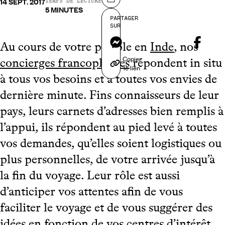
14 SEPT. 2017
Partager sur
TEMPS DE LECTURE
5 MINUTES
PARTAGER
SUR
Messenger
Au cours de votre périple en
Inde
, nos
Copier
concierges francophones
répondent in situ
le lien
à tous vos besoins et à toutes vos envies de
dernière minute. Fins connaisseurs de leur
pays, leurs carnets d’adresses bien remplis à
l’appui, ils répondent au pied levé à toutes
vos demandes, qu’elles soient logistiques ou
plus personnelles, de votre arrivée jusqu’à
la fin du voyage. Leur rôle est aussi
d’anticiper vos attentes afin de vous
faciliter le voyage et de vous suggérer des
idées en fonction de vos centres d’intérêt.