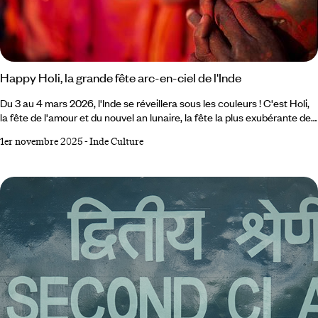
Happy Holi, la grande fête arc-en-ciel de l'Inde
Du 3 au 4 mars 2026, l'Inde se réveillera sous les couleurs ! C'est Holi,
la fête de l'amour et du nouvel an lunaire, la fête la plus exubérante de
toute l'Inde, et Dieu(x) sait s'il y a des concurrentes, dans ce pays aux
1er novembre 2025
-
Inde Culture
1,5 milliard d'habitants, de cultures et de religions très diverses.
L'hindouisme à lui seul compte traditionnellement 33 millions de dieux,
et une bonne partie d'entre eux bénéficie au minimum d'un pittoresque
festival de village, où l'on sort la divinité dans les champs, sous les
chants et les hourras.