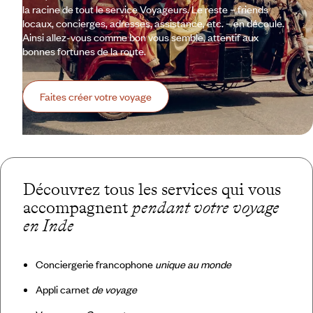
la racine de tout le service Voyageurs. Le reste – friends
locaux, concierges, adresses, assistance, etc. – en découle.
Ainsi allez-vous comme bon vous semble, attentif aux
bonnes fortunes de la route.
Faites créer votre voyage
Découvrez tous les services qui vous
accompagnent
pendant votre voyage
en Inde
Conciergerie francophone
unique au monde
Appli carnet
de voyage