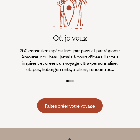
Où je veux
250 conseillers spécialisés par pays et par régions :
À 
Amoureux du beau jamais à court d’idées, ils vous
fran
inspirent et créent un voyage ultra-personnalisé :
suiven
étapes, hébergements, ateliers, rencontres…
Faites créer votre voyage