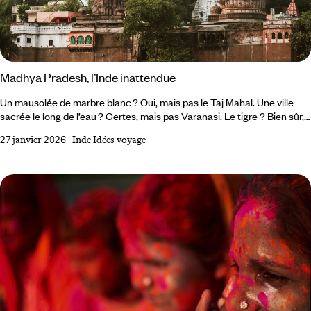
Madhya Pradesh, l’Inde inattendue
Un mausolée de marbre blanc ? Oui, mais pas le Taj Mahal. Une ville
sacrée le long de l’eau ? Certes, mais pas Varanasi. Le tigre ? Bien sûr,
mais pas à Ranthambore. Pour ce premier voyage en Inde, nous
27 janvier 2026
-
Inde Idées voyage
appliquons la politique Voyageurs du Monde : celle du pas de côté. Cela
tombe bien : secret d’initiés, l’État du Madhya Pradesh est un joli
concentré de ce qui aimante ailleurs dans le pays. Agra Express – À
bientôt Taj Mahal Fraîchement débarqués à la capitale, nous gagnons
la New Delhi Railway Station.