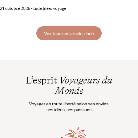
l’atmosphère des gares indiennes si tumultueuses, et la fantasmagorie
21 octobre 2025
-
Inde Idées voyage
du Rajasthan d’antan, peuplé de palais fastueux et de princes
maharajas. @Anika BUESSEMEIER/LAIF/REA L’Inde compte parmi
les grandes nations ferroviaires. Son réseau ferré est l’un des plus
étendus au monde.
Voir tous nos articles Inde
L’esprit
Voyageurs du
Monde
Voyager en toute liberté selon ses envies,
ses idées, ses passions