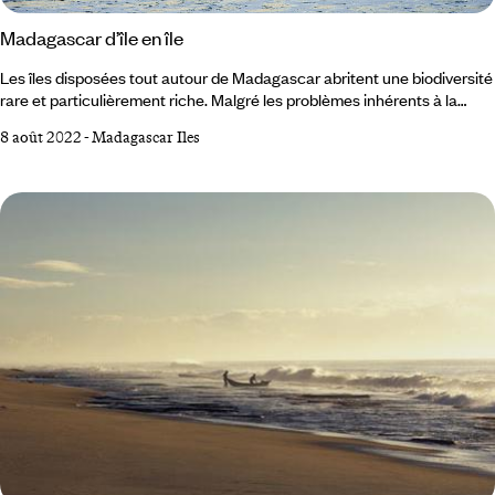
Madagascar d’île en île
Les îles disposées tout autour de Madagascar abritent une biodiversité
rare et particulièrement riche. Malgré les problèmes inhérents à la
déforestation, des travaux de conservation et la mise en place d’un
8 août 2022
-
Madagascar Iles
tourisme plus responsable ont permis de préserver la beauté de ces
bouts de terre isolés. Certaines îles sont encore dans un état quasi
vierge, comme Nosy Hara ou Nosy Fanihy. La nature ainsi choyée se
montre généreuse avec la population locale et les visiteurs de passage.