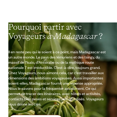
Pourquoi partir avec
Voyageurs
à Madagascar
?
Il en reste peu qui le soient à ce point, mais Madagascar est
un autre monde. Le pays des lémuriens et des tsingy, du
massif de l’Isalo, d’Antsirabe ou de la mythique route
nationale 7 est irréductible. C’est-à-dire, toujours grand.
Chez Voyageurs, nous aimons cela, car c’est travailler aux
dimensions des ambitions voyageuses. Aussi importantes
soient-elles, Madagascar fournit une réponse appropriée.
Nous le savons pour la fréquenter assidument. Ce qui
permet de tracer des itinéraires, avec hôtels et activités,
contacts bien pesés et services personnalisés. Voyageurs
vous donne les clés.