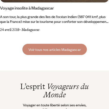
Voyage insolite à Madagascar
A son tour, la plus grande des îles de l’océan Indien (587 041 km², plus
que la France) mise sur le tourisme pour conforter son développement.
Les fans de voyage insolite découvrent une Madagascar encore intact,
24 avril 2019
-
Madagascar
sincère et vrai. Voilà une excellente nouvelle. Madagascar a traversé
sans dommage l’épreuve des élections présidentielles. Fin décembre
2018, Andry Rajoelina, un jeune homme de 44 ans, est devenu
Président d’un pays de 25,
Voir tous nos articles Madagascar
L’esprit
Voyageurs du
Monde
Voyager en toute liberté selon ses envies,