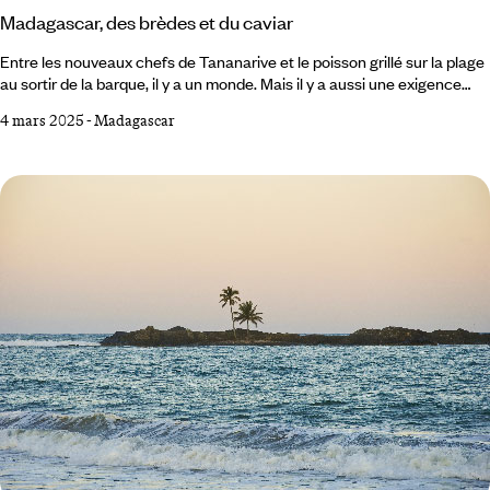
Madagascar, des brèdes et du caviar
Entre les nouveaux chefs de Tananarive et le poisson grillé sur la plage
au sortir de la barque, il y a un monde. Mais il y a aussi une exigence
commune : la qualité gustative. Les Malgaches apprécient qu’on ne se
4 mars 2025
-
Madagascar
moque pas d’eux au moment de passer à table. Gargote de rue ou
repas en famille, plat du jour ou restaurant signalé, pâte frite ou relevé
de grande cuisine : il faut que ce soit bien fait.