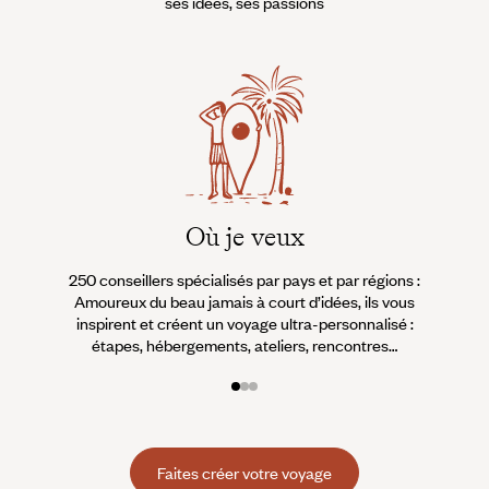
ses idées, ses passions
Où je veux
250 conseillers spécialisés par pays et par régions :
À 
Amoureux du beau jamais à court d’idées, ils vous
fran
inspirent et créent un voyage ultra-personnalisé :
suiven
étapes, hébergements, ateliers, rencontres…
Faites créer votre voyage