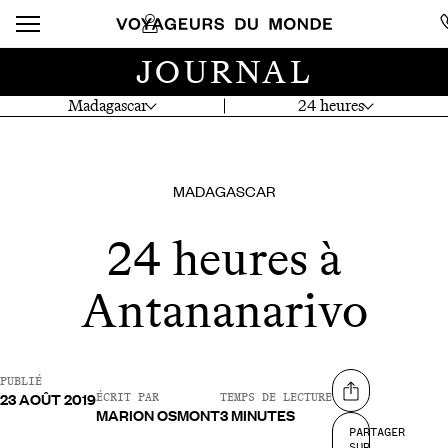
JOURNAL
Madagascar
24 heures
MADAGASCAR
24 heures à
Antananarivo
PUBLIÉ
23 AOÛT 2019
Partager sur
ÉCRIT PAR
TEMPS DE LECTURE
MARION OSMONT
3 MINUTES
PARTAGER
SUR