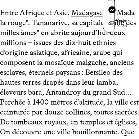
Messenger
Entre Afrique et Asie,
Madagascar
; "Mada
Copier
la rouge". Tananarive, sa capitale, "ville des
le lien
milles âmes" en abrite aujourd’hui deux
millions – issues des dix-huit ethnies
d’origine asiatique, africaine, arabe qui
composent la mosaïque malgache, anciens
esclaves, éternels paysans : Betsileo des
hautes terres drapés dans leur lamba,
éleveurs bara, Antandroy du grand Sud…
Perchée à 1400 mètres d’altitude, la ville est
ceinturée par douze collines, toutes sacrées.
De tombeaux royaux, en temples et églises,
On découvre une ville bouillonnante. Que