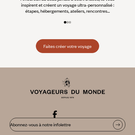
inspirent et créent un voyage ultra-personnalisé :
suiven
étapes, hébergements, ateliers, rencontres…
Faites créer votre voyage
Abonnez-vous à notre infolettre