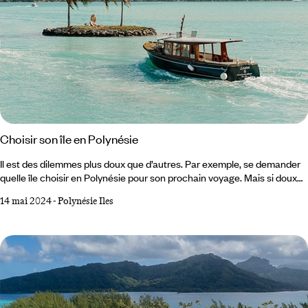
Choisir son île en Polynésie
Il est des dilemmes plus doux que d’autres. Par exemple, se demander
quelle île choisir en Polynésie pour son prochain voyage. Mais si doux
soit-il, un dilemme reste un dilemme ! Avec plus de 100 îles étendues
14 mai 2024
-
Polynésie Iles
sur plus de 2000 km, la Polynésie française est un trésor sans limite.
Des Australes aux Marquises en passant par les Tuamotu et l’archipel
de la Société, voici quelques pistes pour y voir presque aussi clair que
dans un lagon.