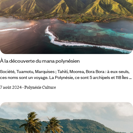
À la découverte du mana polynésien
Société, Tuamotu, Marquises ; Tahiti, Moorea, Bora Bora : à eux-seuls,
ces noms sont un voyage. La Polynésie, ce sont 5 archipels et 118 Îles et
atoll confettis posés entre ciel et mer au milieu du plus vaste océan de
7 août 2024
-
Polynésie Culture
la planète. La promesse de lagons turquoise ou céladon, de motu de
sable blanc, de récifs coraliens, loin du monde. Mais au-delà des eaux
limpides et de la sarabande de cocotiers, les îles vibrent du mana, une
énergie spirituelle vitale au cœur de la culture polynésienne.