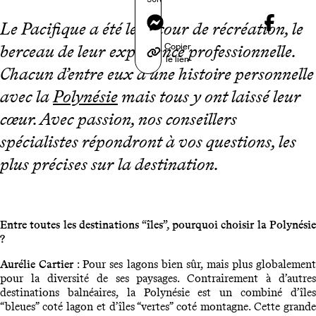
Messenger
Le Pacifique a été leur cour de récréation, le
Copier
berceau de leur expérience professionnelle.
le lien
Chacun d’entre eux a une histoire personnelle
avec la
Polynésie
mais tous y ont laissé leur
cœur. Avec passion, nos conseillers
spécialistes répondront à vos questions, les
plus précises sur la destination.
Entre toutes les destinations “îles”, pourquoi choisir la Polynésie
?
Aurélie Cartier
: Pour ses lagons bien sûr, mais plus globalemen
pour la diversité de ses paysages. Contrairement à d’autres
destinations balnéaires, la Polynésie est un combiné d’îles
“bleues” coté lagon et d’îles “vertes” coté montagne. Cette grande