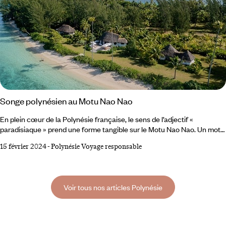
Songe polynésien au Motu Nao Nao
En plein cœur de la Polynésie française, le sens de l’adjectif «
paradisiaque » prend une forme tangible sur le Motu Nao Nao. Un motu
donc – mot tahitien désignant un îlot récifal – de vingt-cinq hectares,
15 février 2024
-
Polynésie Voyage responsable
perdu aux côtés de l’île Raiatea dans l’immensité bleue du Pacifique
Sud. Motu Nao Nao transcende les attentes, alliant l'impressionnant au
respect de l'environnement. L’îlot-privé se distingue par ses
installations éco-chic,
Voir tous nos articles Polynésie