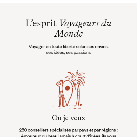
L’esprit
Voyageurs du
Monde
Voyager en toute liberté selon ses envies,
ses idées, ses passions
Où je veux
250 conseillers spécialisés par pays et par régions :
À 
Amoureux du beau jamais à court d’idées, ils vous
fran