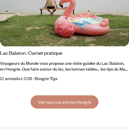
Lac Balaton : Carnet pratique
Voyageurs du Monde vous propose une visite guidée du Lac Balaton,
en Hongrie. Que faire autour du lac, les bonnes tables... les tips du Mag
Voyageurs. À VOIR - À FAIRE La péninsule de Tihany Sorte de
12 novembre 2019
-
Hongrie Tips
microcosme hasardé dans le lac, à la fois témoin de l’histoire et espace
ouvert aux randonneurs et aux VTT, elle synthétise la Hongrie.
Veszprém Les reines y coiffaient couronne, ce qui donnait un certain
standing à la ville.
Voir tous nos articles Hongrie