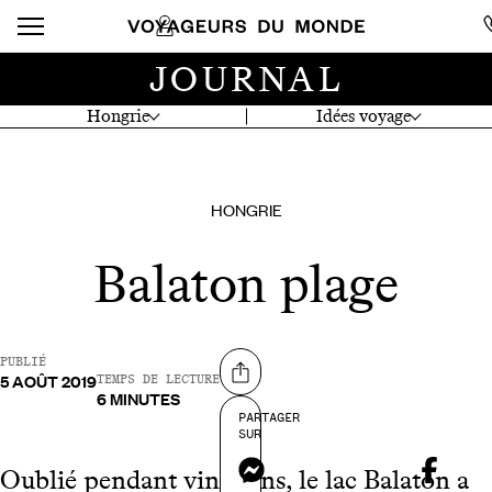
JOURNAL
Hongrie
Idées voyage
HONGRIE
Balaton plage
PUBLIÉ
5 AOÛT 2019
Partager sur
TEMPS DE LECTURE
6 MINUTES
PARTAGER
SUR
Messenger
Oublié pendant vingt ans, le lac Balaton a