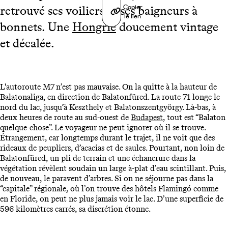
Copier
retrouvé ses voiliers et ses baigneurs à
le lien
bonnets. Une
Hongrie
doucement vintage
et décalée.
L'autoroute M7 n’est pas mauvaise. On la quitte à la hauteur de
Balatonaliga, en direction de Balatonfüred. La route 71 longe le
nord du lac, jusqu’à Keszthely et Balatonszentgyörgy. Là-bas, à
deux heures de route au sud-ouest de
Budapest
, tout est “Balaton
quelque-chose”. Le voyageur ne peut ignorer où il se trouve.
Étrangement, car longtemps durant le trajet, il ne voit que des
rideaux de peupliers, d’acacias et de saules. Pourtant, non loin de
Balatonfüred, un pli de terrain et une échancrure dans la
végétation révèlent soudain un large à-plat d’eau scintillant. Puis,
de nouveau, le paravent d’arbres. Si on ne séjourne pas dans la
“capitale” régionale, où l’on trouve des hôtels Flamingó comme
en Floride, on peut ne plus jamais voir le lac. D’une superficie de
596 kilomètres carrés, sa discrétion étonne.