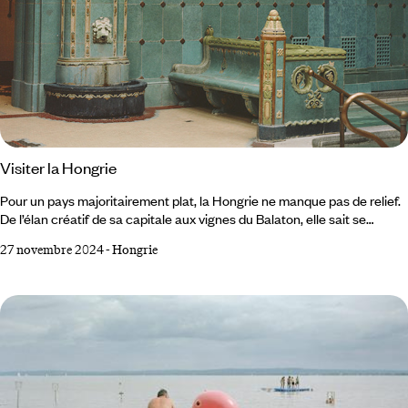
Visiter la Hongrie
Pour un pays majoritairement plat, la Hongrie ne manque pas de relief.
De l’élan créatif de sa capitale aux vignes du Balaton, elle sait se
montrer moderne et séduisante. Et au milieu coule le Danube.
27 novembre 2024
-
Hongrie
Budapest Calling De Budapest, on connaît le Parlement. Les thermes
aussi. À juste titre, car ils figurent, chacun à leur niveau, un visage clé
de la capitale hongroise. Le premier reflète sa splendide façade et ses
flèches néogothiques dans les eaux ondoyantes du Danube.