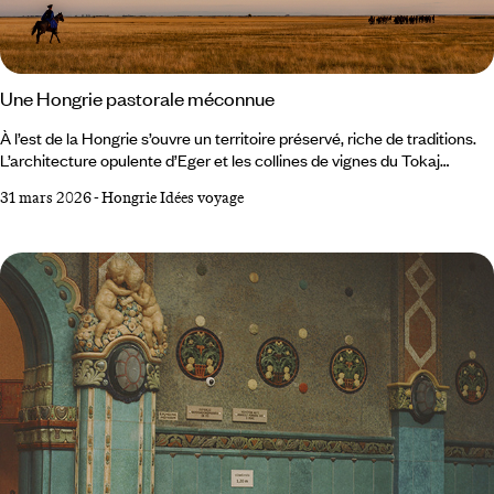
Une Hongrie pastorale méconnue
À l’est de la Hongrie s’ouvre un territoire préservé, riche de traditions.
L’architecture opulente d’Eger et les collines de vignes du Tokaj
précèdent l’immensité horizontale de la puszta, dernière steppe
31 mars 2026
-
Hongrie Idées voyage
d’Europe centrale, qui vit encore au rythme des cavaliers et de leurs
troupeaux. Eger, cité thermale baroque À deux heures de route de
Budapest, nichée sur les flancs du massif montagneux qui borde la
Slovaquie, la ville d’Eger est un joyau.