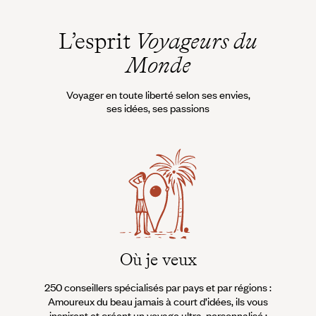
L’esprit
Voyageurs du
Monde
Voyager en toute liberté selon ses envies,
ses idées, ses passions
Où je veux
250 conseillers spécialisés par pays et par régions :
À 
Amoureux du beau jamais à court d’idées, ils vous
fran
inspirent et créent un voyage ultra-personnalisé :
suiven