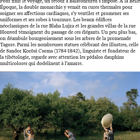
Pour finir le voyage, un retour à Balatonfüred s’impose. À la Belle
Époque, la double monarchie y venait en cures thermales pour
soigner ses affections cardiaques, s’y ventiler et promener ses
uniformes et ses robes à tournure. Les beaux édifices
néoclassiques de la rue Blaha Lujza et les grandes villas de la rue
Honved témoignent du passage de ces élégants. Un peu plus bas,
on déambule bourgeoisement sous les arbres de la promenade
Tagore. Parmi les nombreuses statues célébrant des illustres, celle
de Sandor Korösi Csoma (1784-1842), linguiste et fondateur de
la tibétologie, regarde avec attention les pédalos dauphins
multicolores qui dodelinent à l’amarre.