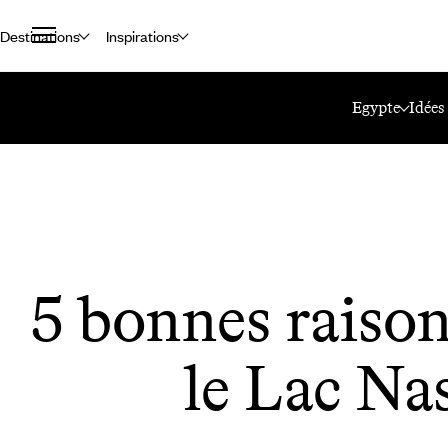
Destinations
Inspirations
Accueil
Le Mag Voyageurs
5 Bonnes Raisons D’aimer Le Lac Nasser
Egypte
Idées
5 bonnes raison
le Lac Na