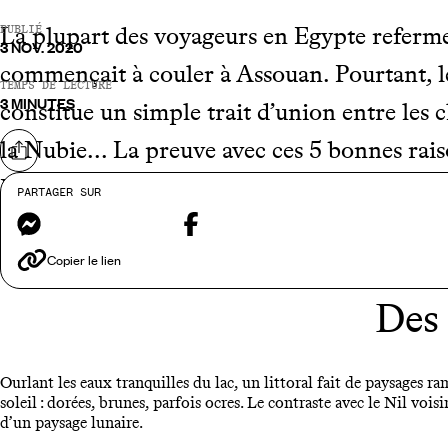
La plupart des voyageurs en Egypte referme
PUBLIÉ
3 NOV. 2020
commençait à couler à Assouan. Pourtant, l
TEMPS DE LECTURE
3 MINUTES
constitue un simple trait d’union entre les 
la Nubie... La preuve avec ces 5 bonnes rai
Partager sur
Egypte.
PARTAGER SUR
Messenger
Facebook
Copier le lien
Des 
Ourlant les eaux tranquilles du lac, un littoral fait de paysages 
soleil : dorées, brunes, parfois ocres. Le contraste avec le Nil voisi
d’un paysage lunaire.