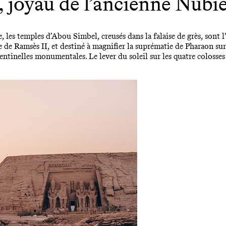
 joyau de l’ancienne Nubi
les temples d’Abou Simbel, creusés dans la falaise de grès, sont 
re de Ramsès II, et destiné à magnifier la suprématie de Pharaon su
 sentinelles monumentales. Le lever du soleil sur les quatre colosses