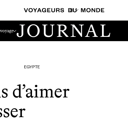
JOURNAL
 voyage
EGYPTE
s d’aimer
sser