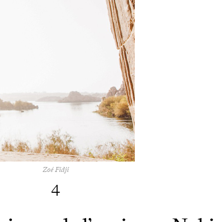
Zoé Fidji
4