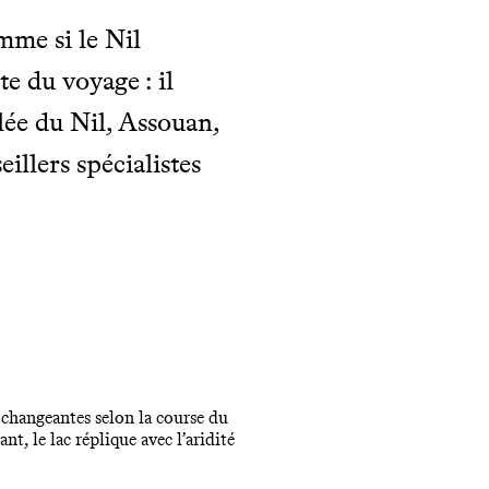
mme si le Nil
e du voyage : il
llée du Nil, Assouan,
eillers spécialistes
s changeantes selon la course du
nt, le lac réplique avec l’aridité