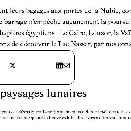
nt leurs bagages aux portes de la Nubie, co
e barrage n’empêche aucunement la poursuit
chapitres égyptiens - Le Caire, Louxor, la Va
sons de
découvrir le Lac Nasser
, par nos cons
X
LinkedIn
E-mail
1
paysages lunaires
rampants et désertiques. L’environnement accidenté revêt des teinte
n est saisissant : quand le fleuve exhibe des rivages d’un vert luxuria