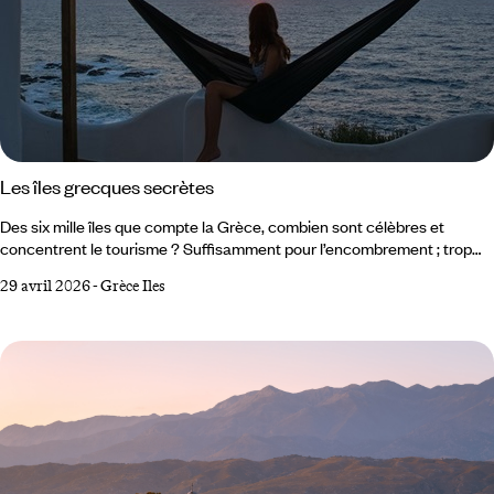
Les îles grecques secrètes
Des six mille îles que compte la Grèce, combien sont célèbres et
concentrent le tourisme ? Suffisamment pour l’encombrement ; trop
peu pour circonscrire le monde des archipels. Il y a donc de quoi faire,
29 avril 2026
-
Grèce Iles
pour les voyageurs en quête de Grèce justement, dans les Sporades,
Cyclades et autres îles du Dodécanèse et de la mer Ionienne. Des îles
secrètes ou simplement négligées, parce que trop ceci ou pas assez
cela, parce qu’indirectement desservies.