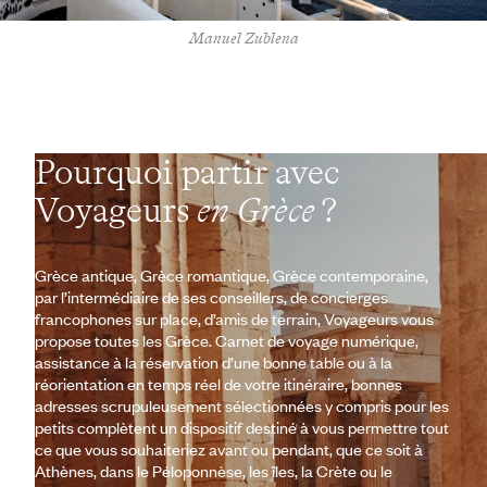
Manuel Zublena
Pourquoi partir avec
Voyageurs
en Grèce
?
Grèce antique, Grèce romantique, Grèce contemporaine,
par l’intermédiaire de ses conseillers, de concierges
francophones sur place, d’amis de terrain, Voyageurs vous
propose toutes les Grèce. Carnet de voyage numérique,
assistance à la réservation d’une bonne table ou à la
réorientation en temps réel de votre itinéraire, bonnes
adresses scrupuleusement sélectionnées y compris pour les
petits complètent un dispositif destiné à vous permettre tout
ce que vous souhaiteriez avant ou pendant, que ce soit à
Athènes, dans le Péloponnèse, les îles, la Crète ou le