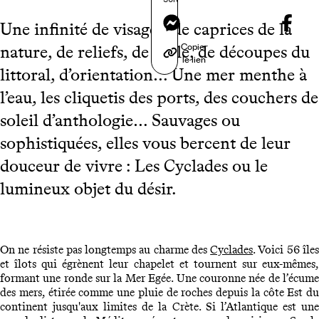
Messenger
Une infinité de visages, de caprices de la
Copier
nature, de reliefs, de taille, de découpes du
le lien
littoral, d’orientation… Une mer menthe à
l’eau, les cliquetis des ports, des couchers de
soleil d’anthologie… Sauvages ou
sophistiquées, elles vous bercent de leur
douceur de vivre : Les Cyclades ou le
lumineux objet du désir.
On ne résiste pas longtemps au charme des
Cyclades
. Voici 56 île
et îlots qui égrènent leur chapelet et tournent sur eux-mêmes,
formant une ronde sur la Mer Egée. Une couronne née de l’écume
des mers, étirée comme une pluie de roches depuis la côte Est du
continent jusqu'aux limites de la Crète. Si l’Atlantique est une