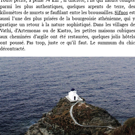
Toute petite, à peine 74 km
, si discrète, l’île qui monte compt
parmi les plus authentiques, quelques arpents de terre, des
kilomètres de murets se faufilant entre les broussailles.
Sifnos
es
aussi l’une des plus prisées de la bourgeoisie athénienne, qui y
pratique un retour à la nature sophistiqué. Dans les villages de
Vathi, d’Artemonas ou de Kastro, les petites maisons cubiques
aux cheminées d’argile ont été restaurées, quelques jolis hôtels
ont poussé. Pas trop, juste ce qu’il faut. Le summum du chic
décontracté.