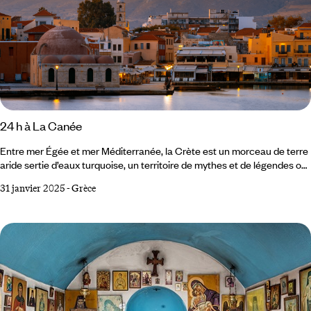
24 h à La Canée
Entre mer Égée et mer Méditerranée, la Crète est un morceau de terre
aride sertie d’eaux turquoise, un territoire de mythes et de légendes où
l’on se souvient de Zeus, de Thésée et du Minotaure, de Dédale et
31 janvier 2025
-
Grèce
d’Icare. Capitale de la Crète jusqu’en 1971, La Canée porte dans ses
pierres l’empreinte de plusieurs siècles d’histoire. Mentionnée dans
L’Odyssée d’Homère, c’est l’une des plus anciennes villes au monde.