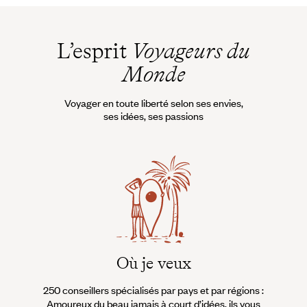
L’esprit
Voyageurs du
Monde
Voyager en toute liberté selon ses envies,
ses idées, ses passions
Où je veux
250 conseillers spécialisés par pays et par régions :
À 
Amoureux du beau jamais à court d’idées, ils vous
fran