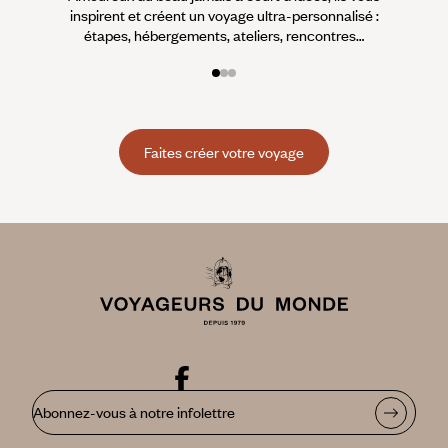
inspirent et créent un voyage ultra-personnalisé :
suiven
étapes, hébergements, ateliers, rencontres…
Faites créer votre voyage
Abonnez-vous à notre infolettre