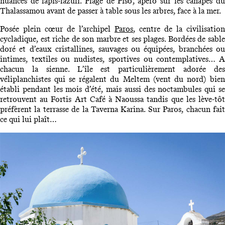
nuances de lapis-lazuli. Plage de Piso, apéro sur les canapés du
Thalassamou avant de passer à table sous les arbres, face à la mer.
Posée plein cœur de l’archipel
Paros
, centre de la civilisation
cycladique, est riche de son marbre et ses plages. Bordées de sable
doré et d’eaux cristallines, sauvages ou équipées, branchées ou
intimes, textiles ou nudistes, sportives ou contemplatives… A
chacun la sienne. L’île est particulièrement adorée des
véliplanchistes qui se régalent du Meltem (vent du nord) bien
établi pendant les mois d’été, mais aussi des noctambules qui se
retrouvent au Fortis Art Café à Naoussa tandis que les lève-tôt
préfèrent la terrasse de la Taverna Karina. Sur Paros, chacun fait
ce qui lui plaît…