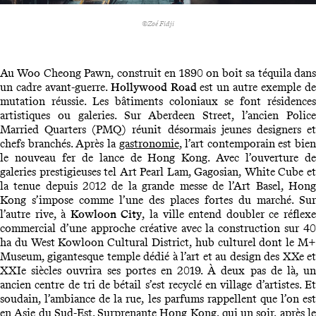
©Zoé Fidji
Au Woo Cheong Pawn, construit en 1890 on boit sa téquila dans
un cadre avant-guerre.
Hollywood Road
est un autre exemple d
mutation réussie. Les bâtiments coloniaux se font résidences
artistiques ou galeries. Sur Aberdeen Street, l’ancien Police
Married Quarters (PMQ) réunit désormais jeunes designers et
chefs branchés. Après la
gastronomie
, l’art contemporain est bien
le nouveau fer de lance de Hong Kong. Avec l’ouverture de
galeries prestigieuses tel Art Pearl Lam, Gagosian, White Cube et
la tenue depuis 2012 de la grande messe de l’Art Basel, Hong
Kong s’impose comme l’une des places fortes du marché. Sur
l’autre rive, à
Kowloon City
, la ville entend doubler ce réflex
commercial d’une approche créative avec la construction sur 40
ha du West Kowloon Cultural District, hub culturel dont le M+
Museum, gigantesque temple dédié à l’art et au design des XXe et
XXIe siècles ouvrira ses portes en 2019. À deux pas de là, un
ancien centre de tri de bétail s’est recyclé en village d’artistes. Et
soudain, l’ambiance de la rue, les parfums rappellent que l’on est
en Asie du Sud-Est. Surprenante Hong Kong, qui un soir, après le