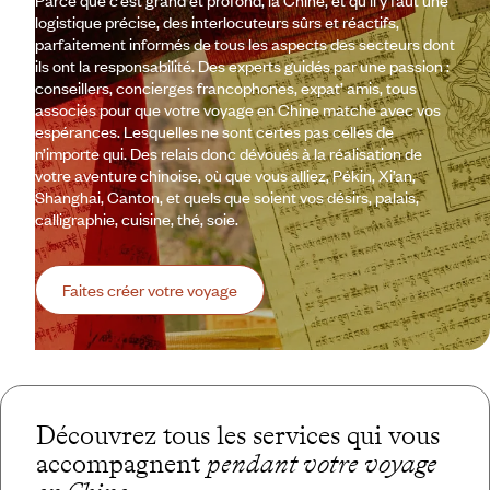
Parce que c’est grand et profond, la Chine, et qu’il y faut une
logistique précise, des interlocuteurs sûrs et réactifs,
parfaitement informés de tous les aspects des secteurs dont
ils ont la responsabilité. Des experts guidés par une passion :
conseillers, concierges francophones, expat’ amis, tous
associés pour que votre voyage en Chine matche avec vos
espérances. Lesquelles ne sont certes pas celles de
n’importe qui. Des relais donc dévoués à la réalisation de
votre aventure chinoise, où que vous alliez, Pékin, Xi’an,
Shanghai, Canton, et quels que soient vos désirs, palais,
calligraphie, cuisine, thé, soie.
Faites créer votre voyage
Découvrez tous les services qui vous
accompagnent
pendant votre voyage