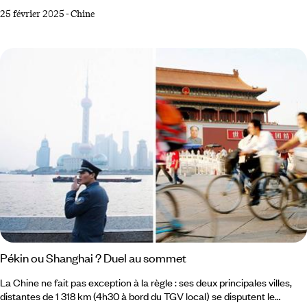
sommets et de cavernes. Une Chine de villes tentaculaires, créative et
25 février 2025
-
Chine
contestataire. Une Chine de rizières où l’on gagne petit, une Chine de
demain où l’on rêve en grand. Pékin et le nord-est Depuis le parc
Jingshan, Pékin s’étire à perte de vue. Au premier plan, les toits
recourbés de la Cité interdite.
Pékin ou Shanghai ? Duel au sommet
La Chine ne fait pas exception à la règle : ses deux principales villes,
distantes de 1 318 km (4h30 à bord du TGV local) se disputent le