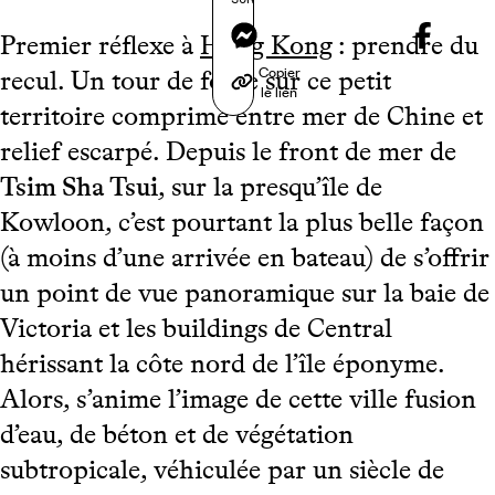
Messenger
Premier réflexe à
Hong Kong
: prendre du
Copier
recul. Un tour de force sur ce petit
le lien
territoire comprimé entre mer de Chine et
relief escarpé. Depuis le front de mer de
Tsim Sha Tsui
, sur la presqu’île de
Kowloon, c’est pourtant la plus belle façon
(à moins d’une arrivée en bateau) de s’offrir
un point de vue panoramique sur la baie de
Victoria et les buildings de Central
hérissant la côte nord de l’île éponyme.
Alors, s’anime l’image de cette ville fusion
d’eau, de béton et de végétation
subtropicale, véhiculée par un siècle de