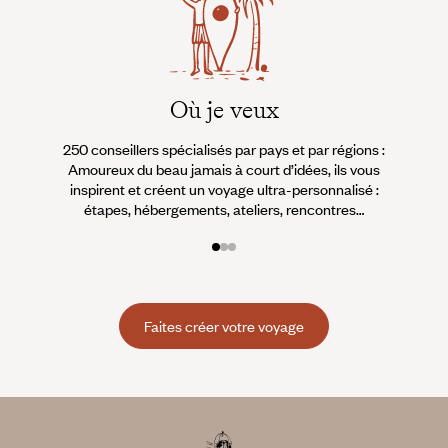
Où je veux
250 conseillers spécialisés par pays et par régions :
À 
Amoureux du beau jamais à court d’idées, ils vous
fran
inspirent et créent un voyage ultra-personnalisé :
suiven
étapes, hébergements, ateliers, rencontres…
Faites créer votre voyage