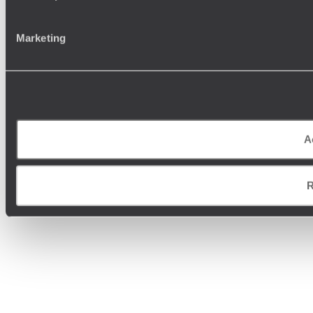
Marketing
A
R