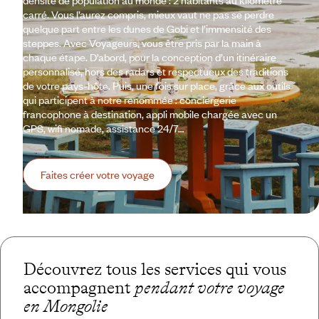
carré. Vous l’aurez compris, mieux vaut ne pas se perdre
quelque part entre les dunes de Gobi et l’immensité des
steppes. Avec Voyageurs, vous être pris par la main à
chaque étape. D’abord, pour la conception d’un itinéraire
personnalisé, hors des radars et respectueux des traditions
de votre pays-hôte. Puis, une fois sur place, grâce aux outils
qui participent à notre renommée : conciergerie
francophone à destination, appli mobile chargée avec un
GPS, wifi nomade, assistance 24/7…
Faites créer votre voyage
Découvrez tous les services qui vous
accompagnent
pendant votre voyage
en Mongolie