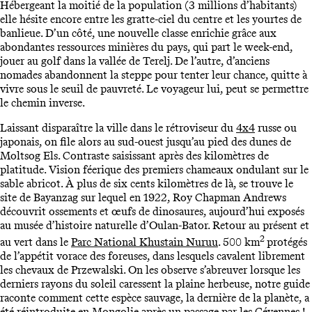
Hébergeant la moitié de la population (3 millions d’habitants)
elle hésite encore entre les gratte-ciel du centre et les yourtes de
banlieue. D’un côté, une nouvelle classe enrichie grâce aux
abondantes ressources minières du pays, qui part le week-end,
jouer au golf dans la vallée de Terelj. De l’autre, d’anciens
nomades abandonnent la steppe pour tenter leur chance, quitte à
vivre sous le seuil de pauvreté. Le voyageur lui, peut se permettre
le chemin inverse.
Laissant disparaître la ville dans le rétroviseur du
4x4
russe ou
japonais, on file alors au sud-ouest jusqu’au pied des dunes de
Moltsog Els. Contraste saisissant après des kilomètres de
platitude. Vision féerique des premiers chameaux ondulant sur le
sable abricot. À plus de six cents kilomètres de là, se trouve le
site de Bayanzag sur lequel en 1922, Roy Chapman Andrews
découvrit ossements et œufs de dinosaures, aujourd’hui exposés
au musée d’histoire naturelle d’Oulan-Bator. Retour au présent et
2
au vert dans le
Parc National Khustain Nuruu
. 500 km
protégés
de l’appétit vorace des foreuses, dans lesquels cavalent librement
les chevaux de Przewalski. On les observe s’abreuver lorsque les
derniers rayons du soleil caressent la plaine herbeuse, notre guide
raconte comment cette espèce sauvage, la dernière de la planète, a
été réintroduite en Mongolie après un passage par les Cévennes !