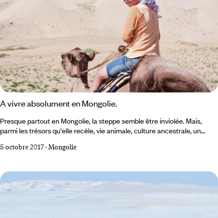
A vivre absolument en Mongolie.
Presque partout en Mongolie, la steppe semble être inviolée. Mais,
parmi les trésors qu'elle recèle, vie animale, culture ancestrale, un
grand nombre est menacé. nos conseillers spécialistes vous livrent 5
5 octobre 2017
-
Mongolie
idées d'expériences à vivre en Mongolie avant qu'il ne soit trop tard. 1
Admirer un spectacle de Uran Nugaralt Uran Nugaralt, en mongol, cela
veut dire « flexion artistique ». On connaît mieux cet art unique sous
l'expression de « contorsion mongole ».