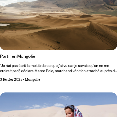
Partir en Mongolie
“Je n’ai pas écrit la moitié de ce que j’ai vu car je savais qu’on ne me
croirait pas”, déclara Marco Polo, marchand vénitien attaché auprès de
la cour du grand Khan Kubilaï. Des siècles plus tard, les Mongols
3 février 2025
-
Mongolie
préservent toujours la culture, fière et généreuse, qui l’avait inspiré. Le
héros rouge Un périple en Mongolie s’amorce et s’achève presque
toujours à Oulan-Bator. Îlot de modernité bercé d’influences
soviétiques, la capitale concentre la moitié de la population du pays,
soit 1,5 million d’habitants.