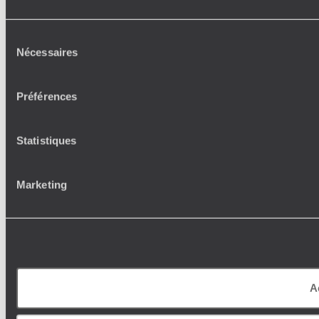
Sélection
Nécessaires
du
consentement
Préférences
Statistiques
Marketing
A