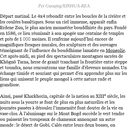
Pei Guoqing/XINHUA-REA
Départ matinal. Le 4x4 rebondit entre les boucles de la rivière et
les coulées basaltiques. Sous un ciel immense, apparaît enfin
Erdene Zuu, le plus ancien monastère bouddhiste du pays. Fondé
en 1586, ce lieu réunissait à son apogée une centaine de temples
et près de 1 000 moines. Il renferme aujourd’hui encore de
magnifiques fresques murales, des sculptures et des ouvrages
témoignant de l’influence du bouddhisme lamaïste en
Mongolie
.
Cet après-midi, au pied des spectaculaires montagnes sacrées de
Khögnö Tarna, herse de granit tranchant la frontière entre steppe
et toundra, nous rencontrons une famille d’éleveurs nomades. Un
échange timide et souriant qui permet d’en apprendre plus sur les
liens qui unissent le peuple mongol à cette nature rude et
grandiose.
e
Ainsi, passé Kharkhorin, capitale de la nation au XIII
siècle, les
nuits sous la yourte se font de plus en plus naturelles et les
journées passées à dérouler l’immensité font douter de la vie en
vase-clos. À l’alunissage sur le Mont Bogd succède le vert tendre
ou paissent les troupeaux de chameaux annonçant un autre
monde : le désert de Gobi. Calés entre leurs deux bosses, on