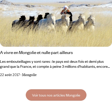
A vivre en Mongolie et nulle part ailleurs
Les embouteillages y sont rares : le pays est deux fois et demi plus
grand que la France, et compte à peine 3 millions d'habitants, encore
largement nomades. 5 expériences à vivre dans les grands espaces
22 août 2017
-
Mongolie
mongols. Découvrez toutes nos idées de voyage en Mongolie... 1
Marcher dans le désert de Gobi Au début, le désert de Gobi, l'un des
plus étendus au monde, n'est pas si terrifiant : plaine ou collines
douces, couvertes d'herbe rase.
Voir tous nos articles Mongolie