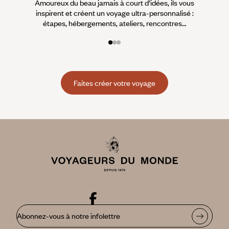
Amoureux du beau jamais à court d’idées, ils vous
fran
inspirent et créent un voyage ultra-personnalisé :
suiven
étapes, hébergements, ateliers, rencontres…
Faites créer votre voyage
Abonnez-vous à notre infolettre