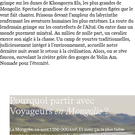
grimpe sur les dunes de Khongoryn Els, les plus grandes de
Mongolie. Spectacle grandiose de ces vagues géantes figées que le
vent fait chanter. Frissons devant l’ampleur du labyrinthe
renfermant les aventures humaines les plus extrêmes. La route du
lendemain grimpe sur les contreforts de l’Altaï. On entre dans un
monde purement minéral. Au milieu de nulle part, un cavalier
exerce son aigle à la chasse. Un camp de yourtes traditionnelles,
judicieusement intégré à l’environnement, accueille notre
dernière nuit avant le retour à la civilisation. Alors, on se rêve
faucon, survolant la rivière gelée des gorges de Yolin Am.
Nomade pour l’éternité.
Pourquoi partir avec
Voyageurs
en Mongolie
?
La Mongolie, ce sont 1 556 000 km². Et avec ça, la plus faible
densité de population au monde : 2 habitants au kilomètre