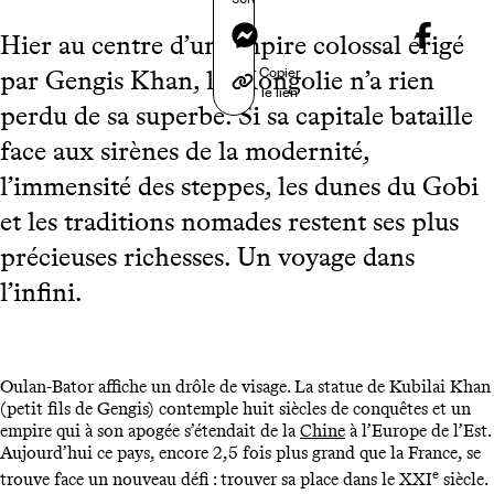
Messenger
Hier au centre d’un empire colossal érigé
Copier
par Gengis Khan, la Mongolie n’a rien
le lien
perdu de sa superbe. Si sa capitale bataille
face aux sirènes de la modernité,
l’immensité des steppes, les dunes du Gobi
et les traditions nomades restent ses plus
précieuses richesses. Un voyage dans
l’infini.
Oulan-Bator affiche un drôle de visage. La statue de Kubilai Khan
(petit fils de Gengis) contemple huit siècles de conquêtes et un
empire qui à son apogée s’étendait de la
Chine
à l’Europe de l’Est.
Aujourd’hui ce pays, encore 2,5 fois plus grand que la France, se
e
trouve face un nouveau défi : trouver sa place dans le XXI
siècle.