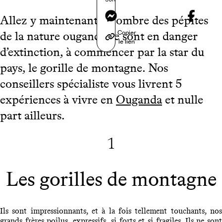
Messenger
Allez y maintenant ! Nombre des pépites
Copier
de la nature ougandaise sont en danger
le lien
d’extinction, à commencer par la star du
pays, le gorille de montagne. Nos
conseillers spécialiste vous livrent 5
expériences à vivre en
Ouganda
et nulle
part ailleurs.
1
Les gorilles de montagne
Ils sont impressionnants, et à la fois tellement touchants, nos
grands frères poilus, expressifs, si forts et si fragiles. Ils ne sont