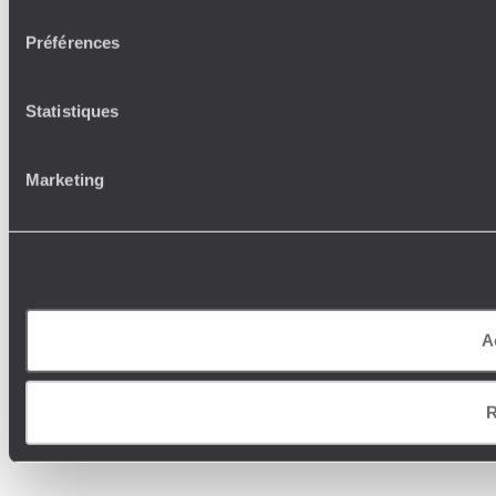
consentement
Préférences
Statistiques
Marketing
A
R