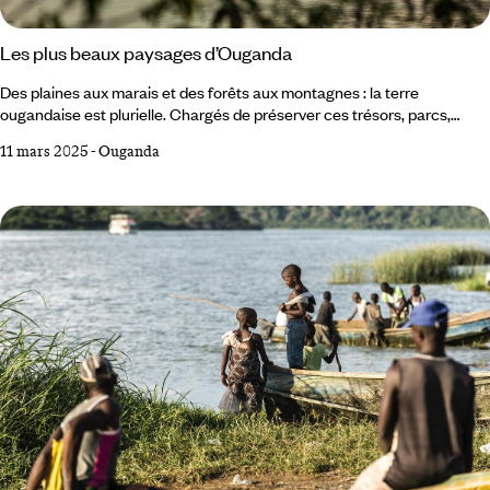
Les plus beaux paysages d’Ouganda
Des plaines aux marais et des forêts aux montagnes : la terre
ougandaise est plurielle. Chargés de préserver ces trésors, parcs,
réserves et sanctuaires incarnent toute la diversité d’un pays qui,
11 mars 2025
-
Ouganda
jouant l’interface entre une Afrique de l’Est safranée et une Afrique
centrale luxuriante, tire facilement son épingle du jeu. Départ pour une
expérience aussi panoramique qu’intimiste. 1 Le lac Victoria Seconde
moitié du XIXe siècle, le monde scientifique est en ébullition :