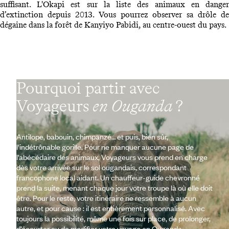
suffisant. L'Okapi est sur la liste des animaux en danger
d’extinction depuis 2013. Vous pourrez observer sa drôle de
dégaine dans la forêt de Kanyiyo Pabidi, au centre-ouest du pays.
Pourquoi partir avec
Voyageurs
en Ouganda
?
Antilope, babouin, chimpanzé… et puis, bien sûr,
l’indétrônable gorille. Pour ne manquer aucune page de
l’abécédaire des animaux, Voyageurs vous prend en charge
dès votre arrivée sur le sol ougandais, correspondant
francophone local aidant. Un chauffeur-guide chevronné
prend la suite, menant chaque jour votre troupe là où elle doit
être. Pour le reste, votre itinéraire ne ressemble à aucun
autre, et pour cause : il est entièrement personnalisé. Avec
toujours la possibilité, même une fois sur place, de prolonger,
d’écourter ou de modifier votre voyage en Ouganda.