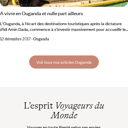
A vivre en Ouganda et nulle part ailleurs
L'Ouganda, à l'écart des destinations touristiques après la dictature
d'Idi Amin Dada, commence à s'investir massivement pour accueillir les
voyageurs. C'est le moment pour découvrir sa nature. 1 Les chutes
12 décembre 2017
-
Ouganda
Murchinson Entre le lac Kyoba et le lac Albert, le Nil se resserre sur un
passage large de sept mètres puis s'écrase 43 mètres plus bas. Ce
sont les belles chutes Murchinson, sises au cœur du parc National du
même nom,
Voir tous nos articles Ouganda
L’esprit
Voyageurs du
Monde
Voyager en toute liberté selon ses envies,