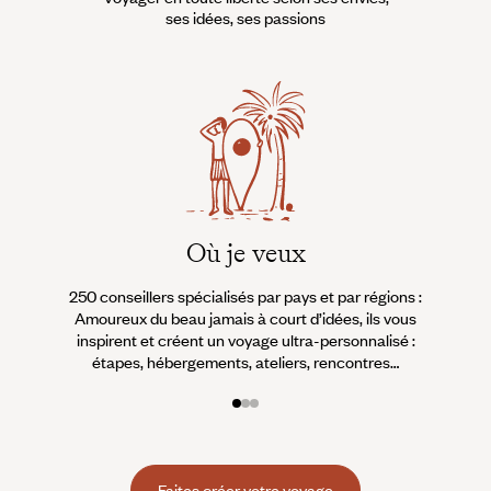
ses idées, ses passions
Où je veux
250 conseillers spécialisés par pays et par régions :
À 
Amoureux du beau jamais à court d’idées, ils vous
fran
inspirent et créent un voyage ultra-personnalisé :
suiven
étapes, hébergements, ateliers, rencontres…
Faites créer votre voyage