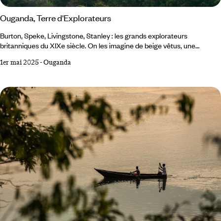
Ouganda, Terre d'Explorateurs
Burton, Speke, Livingstone, Stanley : les grands explorateurs
britanniques du XIXe siècle. On les imagine de beige vêtus, une
boussole dans une main, une plume dans l’autre, fendant des contrées
1er mai 2025
-
Ouganda
farouches au péril de leur vie. Des pérégrinations qui les amenèrent
naturellement jusqu’en Ouganda. Voyage aux sources du Nil – et du
rêve. Explorateurs d'hier... Europe, 1850. Un mystère immémorial est
sur le point d’être levé :