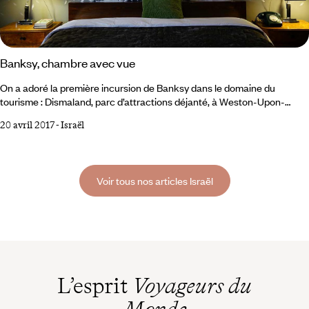
Banksy, chambre avec vue
On a adoré la première incursion de Banksy dans le domaine du
tourisme : Dismaland, parc d’attractions déjanté, à Weston-Upon-
Mare, dans la banlieue de Bristol. Il y mettait en scène les désordres de
20 avril 2017
-
Israël
nos sociétés modernes, des crises environnementales aux crises
migratoires : on y découvrait le château en ruine d’une Cendrillon au
destin de Lady Di, carrosse renversé et foule de paparazzis, ou une
pêche aux canards façon marée noire, avec ses volatiles gluants de
Voir tous nos articles Israël
mazout.
L’esprit
Voyageurs du
Monde