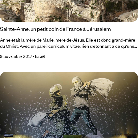
Sainte-Anne, un petit coin de France à Jérusalem
Anne était la mère de Marie, mère de Jésus. Elle est donc grand-mère
du Christ. Avec un pareil curriculum vitae, rien d’étonnant à ce qu’une
église de la ville trois fois sainte lui soit dédiée. Etonnement : son
9 novembre 2017
-
Israël
acoustique est telle que toutes les grandes voix du monde rêvent d’y
pousser la note. Et surprise : ce site est un territoire français. Sur une
tour de l’église Sainte-Anne flotte un drapeau tricolore.