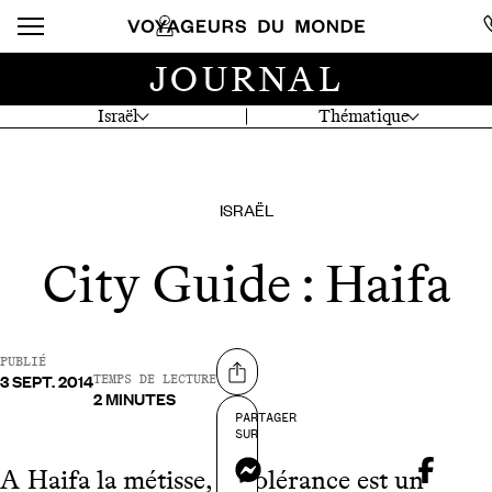
JOURNAL
Israël
Thématique
ISRAËL
City Guide : Haifa
PUBLIÉ
3 SEPT. 2014
Partager sur
TEMPS DE LECTURE
2 MINUTES
PARTAGER
SUR
Messenger
A Haifa la métisse, la tolérance est un