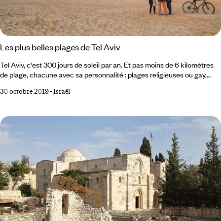
Les plus belles plages de Tel Aviv
Tel Aviv, c'est 300 jours de soleil par an. Et pas moins de 6 kilomètres
de plage, chacune avec sa personnalité : plages religieuses ou gay,
familiales ou fêtardes. Vous trouverez la vôtre. Voici, pour nous, les 5
30 octobre 2019
-
Israël
plus belles plages de Tel Aviv. Frishman Beach Hilton Beach Nordau
Tel Baruch Gordon Beach 1 La Plage Frishman On dit que c'est la plage
préférée des français. Magnifiquement située à deux pas du centre de
la plus grande ville d'Israël, on peut, après avoir visité un immeuble
Bauhaus ou une musée de la ville, s'étendre sur un de ses transats, à
l'ombre d'un parasol.