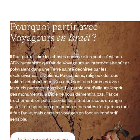
Pourquoi partir avec
Voyageurs
en Israël
?
Il faut parfois dire les choses comme elles sont : c’est son
ADN humaniste qui fait de Voyageurs un intermédiaire sûr et
polyvalent dans une Terre sainte déchirée par les
exclusivismes. Israéliens, Palestiniens, religieux de tous
calibres et obédiences (ou non) sont des hommes avec
lesquels parler est possible. La parole est d’ailleurs l’esprit
des monuments, la Bible ne nous démentira pas. Par ce
truchement, on peut aborder les situations sous un angle
juste. Le respect des personnes et des sites n’est jamais tout
à fait facile, mais certains voyages en font un impératif
sensible.
Faites créer votre voyage