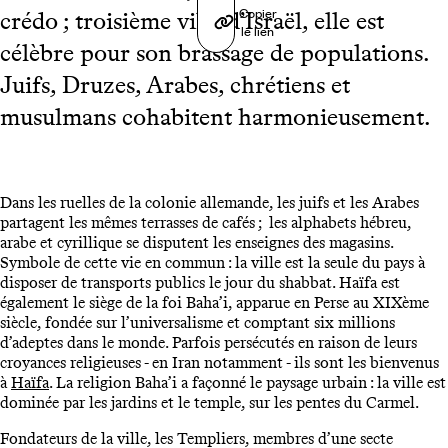
Copier
crédo ; troisième ville d’Israël, elle est
le lien
célèbre pour son brassage de populations.
Juifs, Druzes, Arabes, chrétiens et
musulmans cohabitent harmonieusement.
Dans les ruelles de la colonie allemande, les juifs et les Arabes
partagent les mêmes terrasses de cafés ; les alphabets hébreu,
arabe et cyrillique se disputent les enseignes des magasins.
Symbole de cette vie en commun : la ville est la seule du pays à
disposer de transports publics le jour du shabbat. Haïfa est
également le siège de la foi Baha’i, apparue en Perse au XIXème
siècle, fondée sur l’universalisme et comptant six millions
d’adeptes dans le monde. Parfois persécutés en raison de leurs
croyances religieuses - en Iran notamment - ils sont les bienvenus
à
Haïfa
. La religion Baha’i a façonné le paysage urbain : la ville est
dominée par les jardins et le temple, sur les pentes du Carmel.
Fondateurs de la ville, les Templiers, membres d’une secte