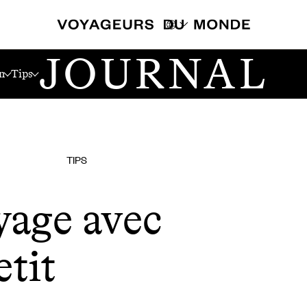
JOURNAL
n
Tips
TIPS
yage avec
etit