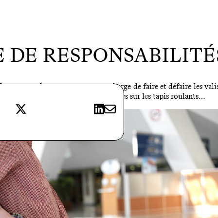
E DE RESPONSABILITÉ
hacun pour le voyage. Maman se charge de faire et défaire les vali
les valises à chaque livraison de bagages sur les tapis roulants…
X
LinkedIn
E-mail