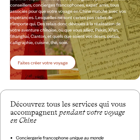
conseillers, concierges francophones, expat’ amis, tous
associés pour que votre voyage en Chine matche avec vos
espérances. Lesquelles ne sont certes pas celles de
n’importe qui. Des relais donc dévoués à la réalisation de
votre aventure chinoise, où que vous alliez, Pékin, Xi’an,
Shanghai, Canton, et quels que soient vos désirs, palais,
calligraphie, cuisine, thé, soie.
Faites créer votre voyage
Découvrez tous les services qui vous
accompagnent
pendant votre voyage
en Chine
Conciergerie francophone
unique au monde