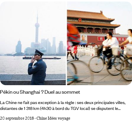
Jingshan, Pékin s’étire à perte de vue. Au premier plan, les toits
recourbés de la Cité interdite.
Pékin ou Shanghai ? Duel au sommet
La Chine ne fait pas exception à la règle : ses deux principales villes,
distantes de 1 318 km (4h30 à bord du TGV local) se disputent le
premier rang de l’empire depuis la nuit des temps. Comme Marseille et
20 septembre 2018
-
Chine Idées voyage
Paris, Saint-Pétersbourg et Moscou, New York et Washington (ou San
Francisco et Los Angeles), le nord contre le sud, le pouvoir politique
versus la puissance économique, les arts et la finance, esprit de