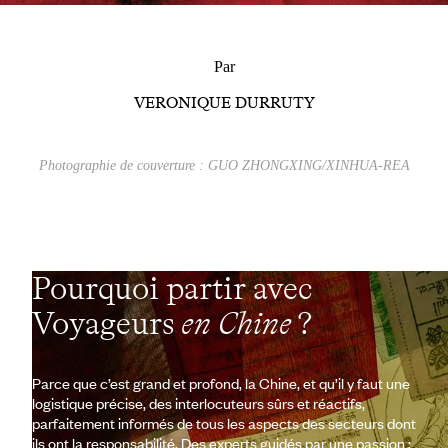
Par
VERONIQUE DURRUTY
Photographie de couverture : GUO ZHONGXING/XINHUA-REA
Pourquoi partir avec
Voyageurs
en Chine
?
Parce que c’est grand et profond, la Chine, et qu’il y faut une
logistique précise, des interlocuteurs sûrs et réactifs,
parfaitement informés de tous les aspects des secteurs dont
ils ont la responsabilité. Des experts guidés par une passion :