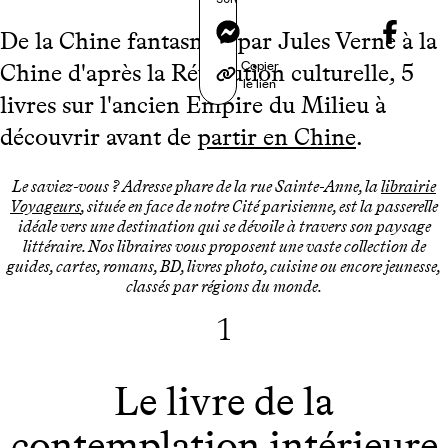
Messenger
De la Chine fantasmée par Jules Verne à la
Copier
Chine d'après la Révolution culturelle, 5
le lien
livres sur l'ancien Empire du Milieu à
découvrir avant de
partir en Chine
.
Le saviez-vous ? Adresse phare de la rue Sainte-Anne, la
librairie
Voyageurs
, située en face de notre Cité parisienne, est la passerelle
idéale vers une destination qui se dévoile à travers son paysage
littéraire. Nos libraires vous proposent une vaste collection de
guides, cartes, romans, BD, livres photo, cuisine ou encore jeunesse,
classés par régions du monde.
1
Le livre de la
contemplation intérieure