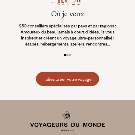
Où je veux
250 conseillers spécialisés par pays et par régions :
À 
Amoureux du beau jamais à court d’idées, ils vous
fran
inspirent et créent un voyage ultra-personnalisé :
suiven
étapes, hébergements, ateliers, rencontres…
Faites créer votre voyage