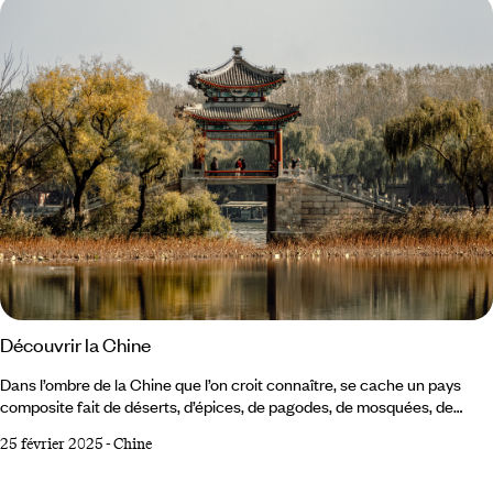
Découvrir la Chine
Dans l’ombre de la Chine que l’on croit connaître, se cache un pays
composite fait de déserts, d’épices, de pagodes, de mosquées, de
sommets et de cavernes. Une Chine de villes tentaculaires, créative et
25 février 2025
-
Chine
contestataire. Une Chine de rizières où l’on gagne petit, une Chine de
demain où l’on rêve en grand. Pékin et le nord-est Depuis le parc