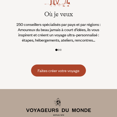
Où je veux
250 conseillers spécialisés par pays et par régions :
À 
Amoureux du beau jamais à court d’idées, ils vous
fran
inspirent et créent un voyage ultra-personnalisé :
suiven
étapes, hébergements, ateliers, rencontres…
Faites créer votre voyage