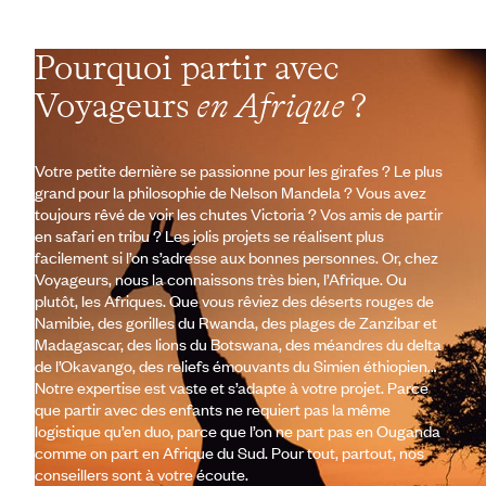
Pourquoi partir avec
Voyageurs
en Afrique
?
Votre petite dernière se passionne pour les girafes ? Le plus
grand pour la philosophie de Nelson Mandela ? Vous avez
toujours rêvé de voir les chutes Victoria ? Vos amis de partir
en safari en tribu ? Les jolis projets se réalisent plus
facilement si l’on s’adresse aux bonnes personnes. Or, chez
Voyageurs, nous la connaissons très bien, l’Afrique. Ou
plutôt, les Afriques. Que vous rêviez des déserts rouges de
Namibie, des gorilles du Rwanda, des plages de Zanzibar et
Madagascar, des lions du Botswana, des méandres du delta
de l’Okavango, des reliefs émouvants du Simien éthiopien…
Notre expertise est vaste et s’adapte à votre projet. Parce
que partir avec des enfants ne requiert pas la même
logistique qu’en duo, parce que l’on ne part pas en Ouganda
comme on part en Afrique du Sud. Pour tout, partout, nos
conseillers sont à votre écoute.