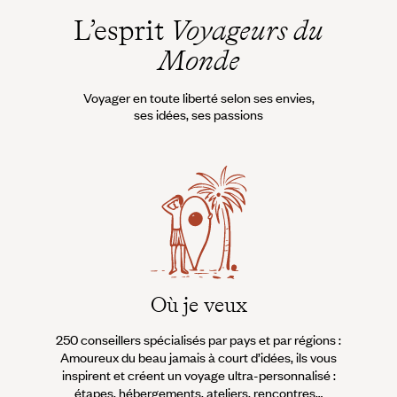
L’esprit
Voyageurs du
Monde
Voyager en toute liberté selon ses envies,
ses idées, ses passions
Où je veux
250 conseillers spécialisés par pays et par régions :
À 
Amoureux du beau jamais à court d’idées, ils vous
fran
inspirent et créent un voyage ultra-personnalisé :
suiven
étapes, hébergements, ateliers, rencontres…