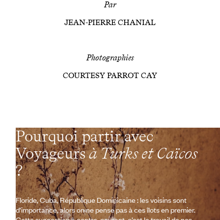
Par
JEAN-PIERRE CHANIAL
Photographies
COURTESY PARROT CAY
Pourquoi partir avec
Voyageurs
à Turks et Caïcos
?
Floride, Cuba, République Dominicaine : les voisins sont
d’importance, alors on ne pense pas à ces îlots en premier.
Cette suggestion à contre-courant, c’est le travail de nos