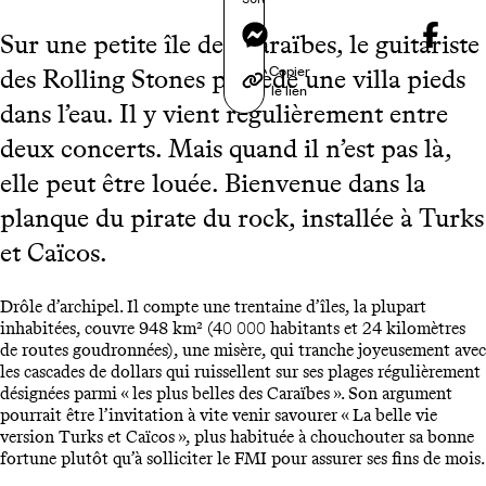
Messenger
Sur une petite île des Caraïbes, le guitariste
Copier
des Rolling Stones possède une villa pieds
le lien
dans l’eau. Il y vient régulièrement entre
deux concerts. Mais quand il n’est pas là,
elle peut être louée. Bienvenue dans la
planque du pirate du rock, installée à Turks
et Caïcos.
Drôle d’archipel. Il compte une trentaine d’îles, la plupart
inhabitées, couvre 948 km² (40 000 habitants et 24 kilomètres
de routes goudronnées), une misère, qui tranche joyeusement avec
les cascades de dollars qui ruissellent sur ses plages régulièrement
désignées parmi « les plus belles des Caraïbes ». Son argument
pourrait être l’invitation à vite venir savourer « La belle vie
version Turks et Caïcos », plus habituée à chouchouter sa bonne
fortune plutôt qu’à solliciter le FMI pour assurer ses fins de mois.