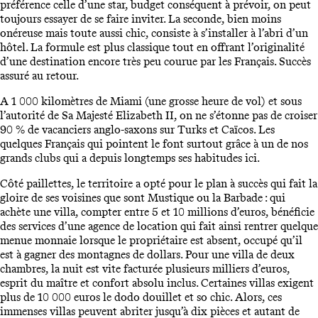
préférence celle d’une star, budget conséquent à prévoir, on peut
toujours essayer de se faire inviter. La seconde, bien moins
onéreuse mais toute aussi chic, consiste à s’installer à l’abri d’un
hôtel. La formule est plus classique tout en offrant l’originalité
d’une destination encore très peu courue par les Français. Succès
assuré au retour.
A 1 000 kilomètres de Miami (une grosse heure de vol) et sous
l’autorité de Sa Majesté Elizabeth II, on ne s’étonne pas de croiser
90 % de vacanciers anglo-saxons sur Turks et Caïcos. Les
quelques Français qui pointent le font surtout grâce à un de nos
grands clubs qui a depuis longtemps ses habitudes ici.
Côté paillettes, le territoire a opté pour le plan à succès qui fait la
gloire de ses voisines que sont Mustique ou la Barbade : qui
achète une villa, compter entre 5 et 10 millions d’euros, bénéficie
des services d’une agence de location qui fait ainsi rentrer quelque
menue monnaie lorsque le propriétaire est absent, occupé qu’il
est à gagner des montagnes de dollars. Pour une villa de deux
chambres, la nuit est vite facturée plusieurs milliers d’euros,
esprit du maître et confort absolu inclus. Certaines villas exigent
plus de 10 000 euros le dodo douillet et so chic. Alors, ces
immenses villas peuvent abriter jusqu’à dix pièces et autant de