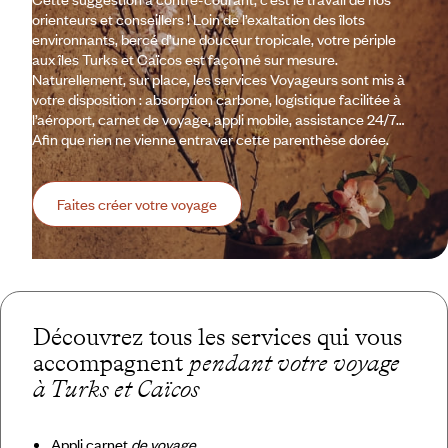
orienteurs et conseillers ! Loin de l’exaltation des îlots
environnants, bercé d’une douceur tropicale, votre périple
aux îles Turks et Caïcos est façonné sur mesure.
Naturellement, sur place, les services Voyageurs sont mis à
votre disposition : absorption carbone, logistique facilitée à
l’aéroport, carnet de voyage, appli mobile, assistance 24/7…
Afin que rien ne vienne entraver cette parenthèse dorée.
Faites créer votre voyage
Découvrez tous les services qui vous
accompagnent
pendant votre voyage
à Turks et Caïcos
Appli carnet
de voyage