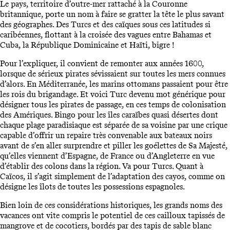
Le pays, territoire d’outre-mer rattaché à la Couronne
britannique, porte un nom à faire se gratter la tête le plus savant
des géographes. Des Turcs et des caïques sous ces latitudes si
caribéennes, flottant à la croisée des vagues entre Bahamas et
Cuba, la République Dominicaine et Haïti, bigre !
Pour l’expliquer, il convient de remonter aux années 1600,
lorsque de sérieux pirates sévissaient sur toutes les mers connues
d’alors. En Méditerranée, les marins ottomans passaient pour être
les rois du brigandage. Et voici Turc devenu mot générique pour
désigner tous les pirates de passage, en ces temps de colonisation
des Amériques. Bingo pour les îles caraïbes quasi désertes dont
chaque plage paradisiaque est séparée de sa voisine par une crique
capable d’offrir un repaire très convenable aux bateaux noirs
avant de s’en aller surprendre et piller les goélettes de Sa Majesté,
qu’elles viennent d’Espagne, de France ou d’Angleterre en vue
d’établir des colons dans la région. Va pour Turcs. Quant à
Caïcos, il s’agit simplement de l’adaptation des cayos, comme on
désigne les îlots de toutes les possessions espagnoles.
Bien loin de ces considérations historiques, les grands noms des
vacances ont vite compris le potentiel de ces cailloux tapissés de
mangrove et de cocotiers, bordés par des tapis de sable blanc