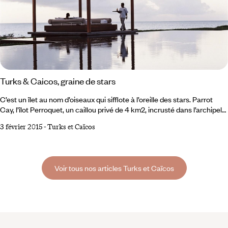
Turks & Caicos, graine de stars
C’est un îlet au nom d’oiseaux qui sifflote à l’oreille des stars. Parrot
Cay, l’îlot Perroquet, un caillou privé de 4 km2, incrusté dans l’archipel
de Turks and Caicos, au sud-est des Bahamas. Une retraite platinée
3 février 2015
-
Turks et Caïcos
pour Les Brandgelina, Ben Affleck et autre Daniel Craig. Certains
comme Bruce Willis ou la styliste new-yorkaise Donna Karan y ont
même leur « sanctuaire », des maisons à louer 40 000 $ la semaine.
Voir tous nos articles Turks et Caïcos