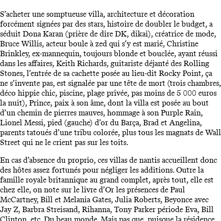
S’acheter une somptueuse villa, architecture et décoration
forcément signées par des stars, histoire de doubler le budget, a
séduit Dona Karan (prière de dire DK, dikai), créatrice de mode,
Bruce Willis, acteur boule à zed qui s’y est marié, Christine
Brinkley, ex-mannequin, toujours blonde et bouclée, ayant réussi
dans les affaires, Keith Richards, guitariste déjanté des Rolling
Stones, l’entrée de sa cachette posée au lieu-dit Rocky Point, ça
ne s’invente pas, est signalée par une tête de mort (trois chambres,
déco hippie chic, piscine, plage privée, pas moins de 5 000 euros
la nuit), Prince, paix à son âme, dont la villa est posée au bout
d’un chemin de pierres mauves, hommage à son Purple Rain,
Lionel Messi, pied (gauche) d’or du Barça, Brad et Angelina,
parents tatoués d’une tribu colorée, plus tous les magnats de Wall
Street qui ne le crient pas sur les toits.
En cas d’absence du proprio, ces villas de nantis accueillent donc
des hôtes assez fortunés pour négliger les additions. Outre la
famille royale britannique au grand complet, après tout, elle est
chez elle, on note sur le livre d’Or les présences de Paul
McCartney, Bill et Melania Gates, Julia Roberts, Beyonce avec
Jay Z, Barbra Streisand, Rihanna, Tony Parker période Eva, Bill
Clinton, etc. Du beau monde. Mais pas que, puisque la résidence