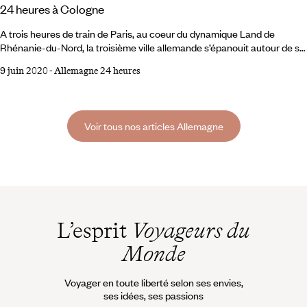
24 heures à Cologne
A trois heures de train de Paris, au coeur du dynamique Land de
Rhénanie-du-Nord, la troisième ville allemande s’épanouit autour de sa
monumentale cathédrale gothique, épargnée par les bombardements
9 juin 2020
-
Allemagne 24 heures
alliées qui ont l’ont en partie détruite. Musique, théâtre, arts plastiques,
la scène artistique est vivace dans cette cité des arts, qui a vu naître la
toute première foire d’art contemporain en 1967, réputée aussi pour
son carnaval.
Voir tous nos articles Allemagne
L’esprit
Voyageurs du
Monde
Voyager en toute liberté selon ses envies,
ses idées, ses passions