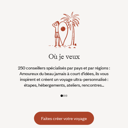
Où je veux
250 conseillers spécialisés par pays et par régions :
À 
Amoureux du beau jamais à court d’idées, ils vous
fran
inspirent et créent un voyage ultra-personnalisé :
suiven
étapes, hébergements, ateliers, rencontres…
Faites créer votre voyage