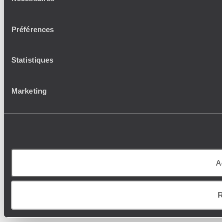
du
consentement
Préférences
Statistiques
Marketing
A
R