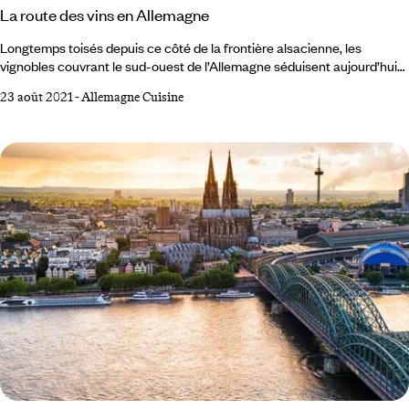
La route des vins en Allemagne
Longtemps toisés depuis ce côté de la frontière alsacienne, les
vignobles couvrant le sud-ouest de l’Allemagne séduisent aujourd’hui
les palais des professionnels et amateurs de grands vins du monde
23 août 2021
-
Allemagne Cuisine
entier. Un prétexte exquis pour sillonner les paysages de la région. Le
Palatinat, terre d’un roi blanc… Le climat ensoleillé et le sol calcaire du
Palatinat, donne à la région méridionale de l’Allemagne bordant la
frontière française, un doux air méditerranéen.