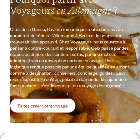
Voyageurs
en Allemagne
?
Cités de la Hanse, Bavière romantique, route des vins : on
aurait tort de réduire l’Allemagne à Berlin et le périple s’en
trouverait bien appauvri. Chez Voyageurs, nous œuvrons à
penser à contre-courant et responsable. Cela passe par des
étapes en dehors des sentiers battus, par une mobilité
adaptée (train ou absorption carbone en avion). Une
logistique rendue possible par une équipe qualifiée en amont
comme à destination : conseillers, concierge, guides... Leur
expertise est telle qu’il est possible d’amender le séjour une
fois sur place – c’est le concept du « voyage désorganisé ».
Faites créer votre voyage