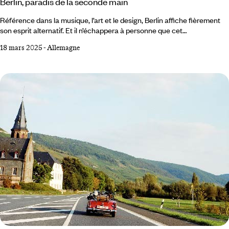
Berlin, paradis de la seconde main
Référence dans la musique, l’art et le design, Berlin affiche fièrement
son esprit alternatif. Et il n’échappera à personne que cet
anticonformisme teinté d’écologie s’étend jusque dans la manière de
18 mars 2025
-
Allemagne
s’habiller. Un style dont seuls les Berlinois semblent avoir le secret,
sponsorisé par un goût prononcé – et revendiqué – pour les vêtements
d’occasion vintage ou non, luxueux ou bon marché, chic, punk voire
carrément loufoques.