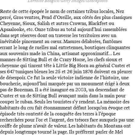
Lorraine Boogich/Getty Images/iStockphoto
Reste de cette épopée le nom de certaines tribus locales, Nez
percé, Gros ventres, Pend d’Oreille, aux côtés des plus classiques
Cheyenne, Sioux, Salish et autres Crowns, Blackfeet ou
Apsaalooke, etc. Onze tribus au total aujourd’hui rassemblées
dans sept réserves dont on traverse les territoires avec un
inévitable pincement au cœur. Masures délabrées, fantômes
errant le long de ruelles mal entretenues, boutiques clinquantes
aux souvenirs made in China, artisanat approximatif… Les
mannes de Sitting Bull et de Crazy Horse, les chefs sioux et
cheyenne qui tinrent tête à Little Big Horn au général Custer et
ses 647 tuniques bleues les 25 et 26 juin 1876 doivent en pleurer
de désespoir. Ce fut la seule victoire indienne de l’histoire, une
boucherie, aujourd‘hui marquée par un monument érigé à deux
pas de Bozeman. Il a été inauguré en 2003, un descendant de
Custer et un de Sitting Bull avançant main dans la main pour
couper le ruban. Seuls les touristes s’y rendent. La mémoire des
habitants du cru fait étonnamment défaut lorsqu’on évoque cet
épisode très contesté de la conquête des terres à l’époque
recherchées pour l’or et l’argent, des trésors face auxquels pas une
coiffe de plume n’avait de valeur. Les habitants du Montana ont
depuis longtemps tourné la page. Ils préfèrent parler de Mel