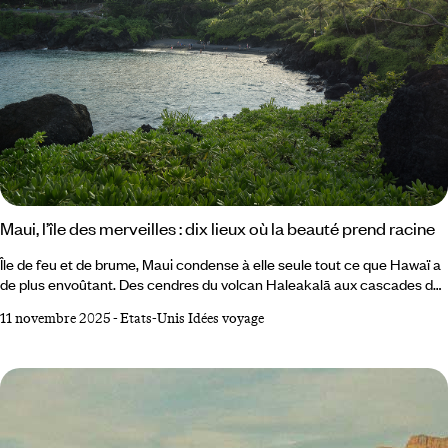
Maui, l’île des merveilles : dix lieux où la beauté prend racine
Île de feu et de brume, Maui condense à elle seule tout ce que Hawaï a
de plus envoûtant. Des cendres du volcan Haleakalā aux cascades de
Hāna, des tortues d’Ho‘okipa aux surfeurs de Lahaina, l’île déploie un
11 novembre 2025
-
Etats-Unis Idées voyage
théâtre vivant où la nature semble improviser sa propre symphonie.
Entre mer, jungle et montagne, chaque recoin raconte une histoire,
chaque vent porte une légende. Voici les lieux à ne surtout pas
manquer pour saisir l’esprit de Maui, l’île qui fait battre le cœur de
l’archipel.