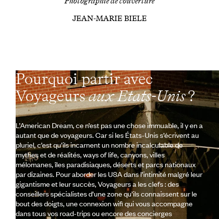
Photographie de couverture
JEAN-MARIE BIELE
Pourquoi partir avec
Voyageurs
aux Etats-Unis
?
L’American Dream, ce n’est pas une chose immuable, il y en a
autant que de voyageurs. Car si les États-Unis s’écrivent au
pluriel, c’est qu’ils incarnent un nombre incalculable de
mythes et de réalités, ways of life, canyons, villes
mélomanes, îles paradisiaques, déserts et parcs nationaux
par dizaines. Pour aborder les USA dans l’intimité malgré leur
gigantisme et leur succès, Voyageurs a les clefs : des
conseillers spécialistes d’une zone qu’ils connaissent sur le
bout des doigts, une connexion wifi qui vous accompagne
dans tous vos road-trips ou encore des concierges