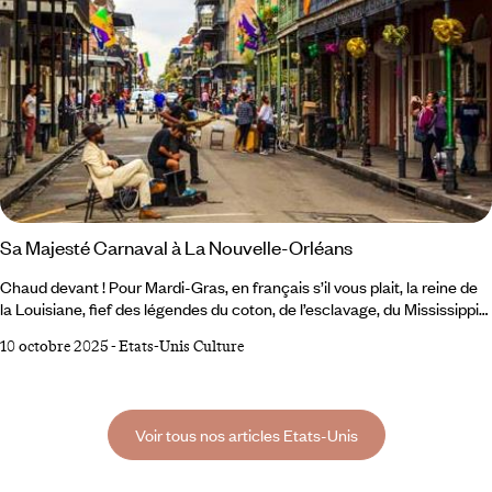
Sa Majesté Carnaval à La Nouvelle-Orléans
Chaud devant ! Pour Mardi-Gras, en français s’il vous plait, la reine de
la Louisiane, fief des légendes du coton, de l’esclavage, du Mississippi
et de toutes les musiques à faire pleurer l’âme sur un accord de guitare,
10 octobre 2025
-
Etats-Unis Culture
envoie balader ses soucis pour une semaine de pure folie. Présence
exigée pour des semaines complètes de bombance, de défilés, de
concerts et d’extravagances. Il sera bien temps, ensuite, de faire
Carême.
Voir tous nos articles Etats-Unis