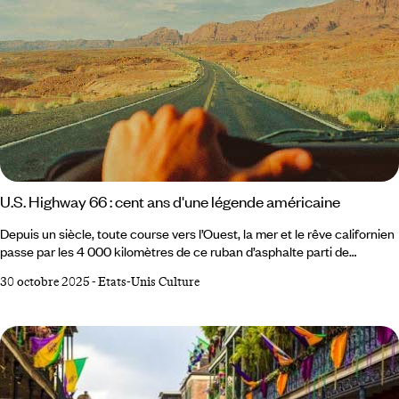
U.S. Highway 66 : cent ans d'une légende américaine
Depuis un siècle, toute course vers l’Ouest, la mer et le rêve californien
passe par les 4 000 kilomètres de ce ruban d’asphalte parti de
Chicago pour s’échouer sur les rives du Pacifique – « la mère des
30 octobre 2025
-
Etats-Unis Culture
routes », écrivait John Steinbeck dans Les Raisins de la colère. Née du
projet visionnaire d’un homme, la Route 66 est un mythe américain, un
miroir de ses espoirs et de ses contradictions. Des motels aux stations-
service, elle raconte une Amérique profonde, populaire, éternellement
en mouvement.