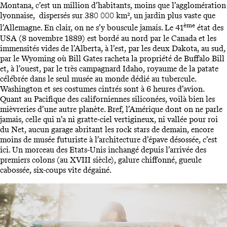
Montana, c’est un million d’habitants, moins que l’agglomération
lyonnaise, dispersés sur 380 000 km², un jardin plus vaste que
ème
l’Allemagne. En clair, on ne s’y bouscule jamais. Le 41
état des
USA (8 novembre 1889) est bordé au nord par le Canada et les
immensités vides de l’Alberta, à l’est, par les deux Dakota, au sud,
par le Wyoming où Bill Gates racheta la propriété de Buffalo Bill
et, à l’ouest, par le très campagnard Idaho, royaume de la patate
célébrée dans le seul musée au monde dédié au tubercule.
Washington et ses costumes cintrés sont à 6 heures d’avion.
Quant au Pacifique des californiennes siliconées, voilà bien les
mièvreries d’une autre planète. Bref, l’Amérique dont on ne parle
jamais, celle qui n’a ni gratte-ciel vertigineux, ni vallée pour roi
du Net, aucun garage abritant les rock stars de demain, encore
moins de musée futuriste à l’architecture d’épave désossée, c’est
ici. Un morceau des Etats-Unis inchangé depuis l’arrivée des
premiers colons (au XVIII siècle), galure chiffonné, gueule
cabossée, six-coups vite dégainé.