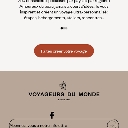
250 conseillers spécialisés par pays et par régions :
À 
Amoureux du beau jamais à court d’idées, ils vous
fran
inspirent et créent un voyage ultra-personnalisé :
suiven
étapes, hébergements, ateliers, rencontres…
Faites créer votre voyage
Abonnez-vous à notre infolettre