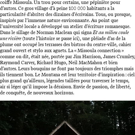
coiffe Missoula. Un trou pour certains, une pépinière pour
d’autres. Ce gros village d’à peine 100 000 habitants a la
particularité d’abriter des dizaines d’écrivains. Tous, ou presque,
inspirés par l’immense nature environnante. Au point que
l’université locale a développé un atelier d’écriture romanesque.
Dans le sillage de Norman Maclean qui signa
Et au milieu coule
une rivière
(toute l’histoire se passe ici), une pléiade d’as de la
plume ont occupé les terrasses des bistros du centre-ville, cahier
grand ouvert et stylo aux aguets. La « Missoula connection »
comme on dit, était née, portée par Jim Harrison, James Crumley,
Raymond Carver, Richard Hugo, Neil MacMahon et bien
d’autres. Leurs bouquins ne font pas toujours des triomphes mais
ils tiennent bon. Le Montana est leur territoire d’inspiration : ciel
plus grand qu’ailleurs, légendes taillées pour traverser le temps,
air si léger qu’il impose la déraison. Envie de passion, de liberté,
de conquête, de nouveaux horizons.