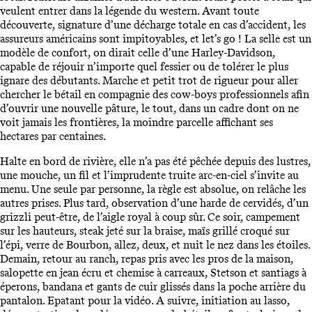
veulent entrer dans la légende du western. Avant toute
découverte, signature d’une décharge totale en cas d’accident, les
assureurs américains sont impitoyables, et let’s go ! La selle est un
modèle de confort, on dirait celle d’une Harley-Davidson,
capable de réjouir n’importe quel fessier ou de tolérer le plus
ignare des débutants. Marche et petit trot de rigueur pour aller
chercher le bétail en compagnie des cow-boys professionnels afin
d’ouvrir une nouvelle pâture, le tout, dans un cadre dont on ne
voit jamais les frontières, la moindre parcelle affichant ses
hectares par centaines.
Halte en bord de rivière, elle n’a pas été pêchée depuis des lustres,
une mouche, un fil et l’imprudente truite arc-en-ciel s’invite au
menu. Une seule par personne, la règle est absolue, on relâche les
autres prises. Plus tard, observation d’une harde de cervidés, d’un
grizzli peut-être, de l’aigle royal à coup sûr. Ce soir, campement
sur les hauteurs, steak jeté sur la braise, maïs grillé croqué sur
l’épi, verre de Bourbon, allez, deux, et nuit le nez dans les étoiles.
Demain, retour au ranch, repas pris avec les pros de la maison,
salopette en jean écru et chemise à carreaux, Stetson et santiags à
éperons, bandana et gants de cuir glissés dans la poche arrière du
pantalon. Epatant pour la vidéo. A suivre, initiation au lasso,