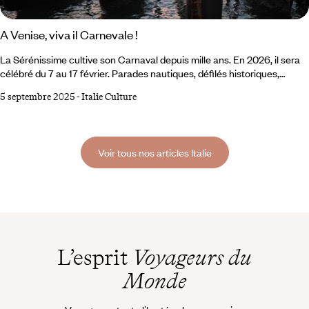
A Venise, viva il Carnevale !
La Sérénissime cultive son Carnaval depuis mille ans. En 2026, il sera
célébré du 7 au 17 février. Parades nautiques, défilés historiques,
festivités grandioses, bals so chics à l’abri des palais de marbre,
5 septembre 2025
-
Italie Culture
costumes féeriques… Promis, la fête sera, comme d’habitude,
exceptionnelle. À vos masques, prêts, partez ! Entrer chez
Tragicomica. La boutique du quartier de San Polo invite à plonger sans
retenue, à laisser vagabonder son imagination au fil des rayonnages
Voir tous nos articles Italie
sur lesquels s’entassent masques et parures, étoffes et chapeaux,
souliers, loups et cannes ouvragées.
L’esprit
Voyageurs du
Monde