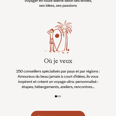
Voyager en toute liberté selon ses envies,
ses idées, ses passions
Où je veux
250 conseillers spécialisés par pays et par régions :
À 
Amoureux du beau jamais à court d’idées, ils vous
fran
inspirent et créent un voyage ultra-personnalisé :
suiven
étapes, hébergements, ateliers, rencontres…