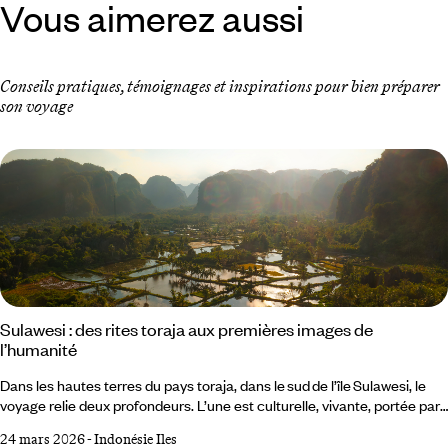
Vous aimerez aussi
Conseils pratiques, témoignages et inspirations pour bien préparer
son voyage
Sulawesi : des rites toraja aux premières images de
l’humanité
Dans les hautes terres du pays toraja, dans le sud de l’île Sulawesi, le
voyage relie deux profondeurs. L’une est culturelle, vivante, portée par
des rites et une architecture typique autour de Rantepao. L’autre est
24 mars 2026
-
Indonésie Iles
vertigineuse : dans le karst de Maros, des peintures rupestres d’environ