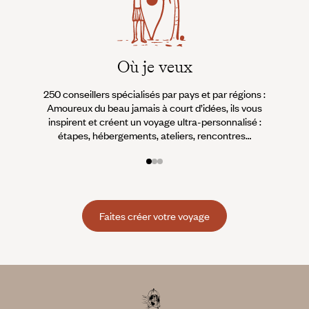
Où je veux
250 conseillers spécialisés par pays et par régions :
À 
Amoureux du beau jamais à court d’idées, ils vous
fran
inspirent et créent un voyage ultra-personnalisé :
suiven
étapes, hébergements, ateliers, rencontres…
Faites créer votre voyage