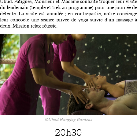
Ubud. Fatigués, Monsieur et Madame souhaite troquer leur visite
du lendemain (temple et trek au programme) pour une journée de
détente. La visite est annulée ; en contrepartie, notre concierge
leur concocte une séance privée de yoga suivie d’un massage à
deux. Mission relax réussie.
©Ubud Hanging Gardens
20h30