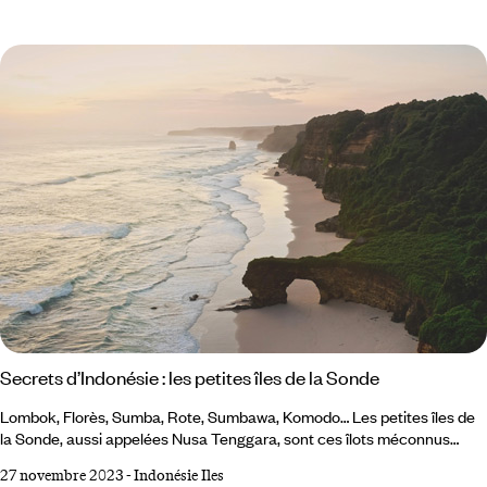
68000 ans figurent parmi les plus anciennes connues au monde. Ici,
l’histoire humaine prend un relief inattendu. De Makassar au karst de
Maros :
Secrets d’Indonésie : les petites îles de la Sonde
Lombok, Florès, Sumba, Rote, Sumbawa, Komodo… Les petites îles de
la Sonde, aussi appelées Nusa Tenggara, sont ces îlots méconnus
reliant Bali au Timor oriental. Peu accessibles depuis nos contrées,
27 novembre 2023
-
Indonésie Iles
elles restent souvent dans l’ombre des grandes, à l’instar de la très