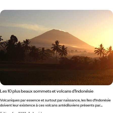
médiatique Bali. Pourtant, longtemps préservées du tourisme, elles ont
conservé leurs richesses : une grande diversité ethnique et linguistique,
la cohabitation réussie de croyances, rites et cultures, sur fond
d’histoire coloniale et de nature merveilleuse.
Les 10 plus beaux sommets et volcans d’Indonésie
Volcaniques par essence et surtout par naissance, les îles d’Indonésie
doivent leur existence à ces volcans antédiluviens présents par
centaines dans le pays. Actifs ou endormis, colériques ou