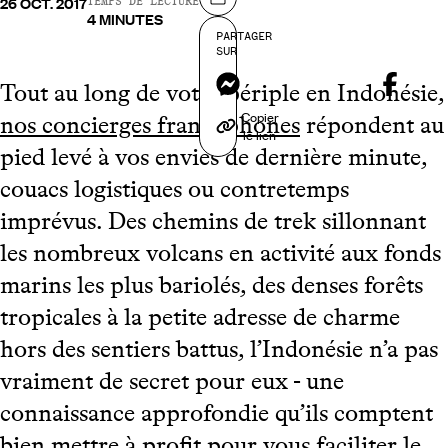
26 OCT. 2017
Partager sur
TEMPS DE LECTURE
4 MINUTES
PARTAGER
SUR
Messenger
Tout au long de votre périple en Indonésie,
Copier
nos concierges francophones
répondent au
le lien
pied levé à vos envies de dernière minute,
couacs logistiques ou contretemps
imprévus. Des chemins de trek sillonnant
les nombreux volcans en activité aux fonds
marins les plus bariolés, des denses forêts
tropicales à la petite adresse de charme
hors des sentiers battus, l’Indonésie n’a pas
vraiment de secret pour eux - une
connaissance approfondie qu’ils comptent
bien mettre à profit pour vous faciliter le