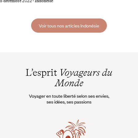
5 décembre 2022
-
Indonésie
flegmatiques, vénérés ou craints, ils font tous partie du panorama
quotidien et suscitent souvent la fascination des populations locales
mais aussi des visiteurs en voyage en Indonésie. Certains sont
facilement accessibles, d’autres mettent le mental à rude épreuve.
Voir tous nos articles Indonésie
L’esprit
Voyageurs du
Monde
Voyager en toute liberté selon ses envies,
ses idées, ses passions