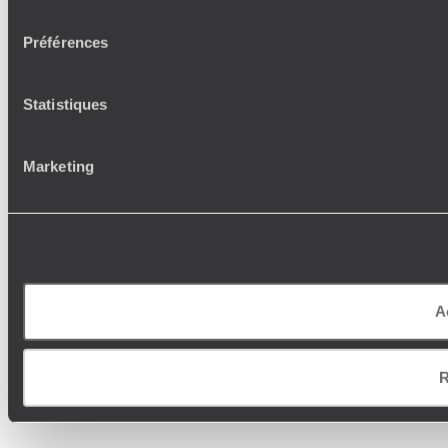
consentement
Préférences
Statistiques
Marketing
A
R