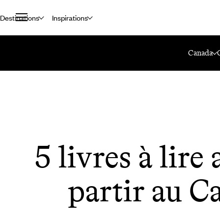
Destinations
Inspirations
Accueil
Le Mag Voyageurs
5 Livres À Lire Avant De Partir Au Cana
Canada
5 livres à lire
partir au C