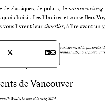
e de classiques, de polars, de
nature writing
 quoi choisir. Les libraires et conseillers 
ls vous livrent leur
shortlist
, à lire avant un
v
e Voyageurs
, située en face de notre Cité parisienne, est la passerelle 
X
LinkedIn
E-mail
 une vaste collection de guides, cartes, romans, BD, livres photo, cuis
régions du monde.
1
vents de Vancouver
nneth White, Le mot et le reste, 2014