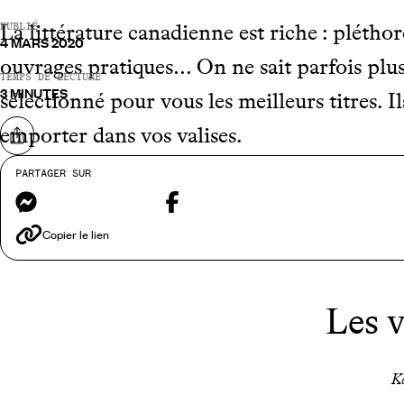
La littérature canadienne est riche : pléthor
PUBLIÉ
4 MARS 2020
ouvrages pratiques… On ne sait parfois plus
TEMPS DE LECTURE
3 MINUTES
sélectionné pour vous les meilleurs titres. I
emporter dans vos valises.
Partager sur
PARTAGER SUR
Le saviez-vous ? Adresse phare de la rue Sainte-Anne, la
librairi
Messenger
Facebook
dévoile à travers son paysage littéraire. Nos libraires vous proposent
Copier le lien
Les 
Ke