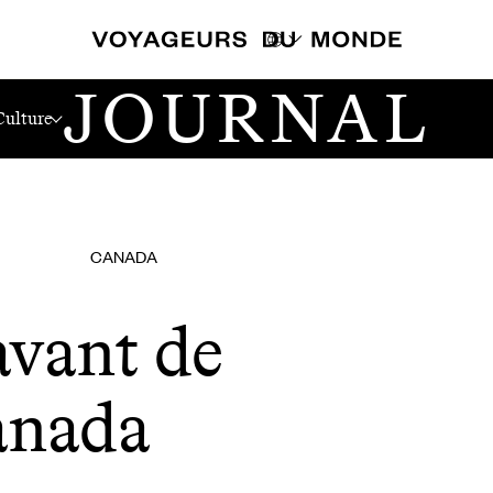
JOURNAL
da
Culture
CANADA
 avant de
anada