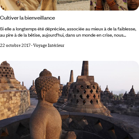
Cultiver la bienveillance
Si elle a longtemps été dépréciée, associée au mieux à de la faiblesse,
au pire à de la bêtise, aujourd’hui, dans un monde en crise, nous
redécouvrons les vertus de la gentillesse. Christophe André, psychiatre
22 octobre 2017
-
Voyage Intérieur
et auteur d’ouvrages sur l’art du bonheur, le constate : « la parole sur la
gentillesse se libère ». Et c’est tant mieux : la vraie gentillesse est tout
sauf une faiblesse ; elle est une force, un élan.