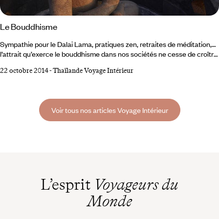
Le Bouddhisme
Sympathie pour le Dalai Lama, pratiques zen, retraites de méditation,…
l’attrait qu’exerce le bouddhisme dans nos sociétés ne cesse de croître.
Religion sans Dieu, sans dogmes, sans hiérarchies ; valeurs de
22 octobre 2014
-
Thaïlande Voyage Intérieur
tolérance, de compassion, de non-violence : la « Voie du Milieu » serait-
elle la voie rêvée par l’homme occidental en quête de spiritualité ? 5
millions de Français se disent en affinité avec les thèses bouddhiques.
Voir tous nos articles Voyage Intérieur
L’esprit
Voyageurs du
Monde