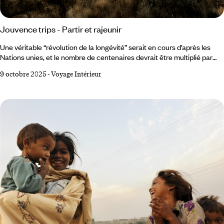
Jouvence trips - Partir et rajeunir
Une véritable “révolution de la longévité” serait en cours d’après les
Nations unies, et le nombre de centenaires devrait être multiplié par
huit d’ici 2050. Pouvoirs régénérants ou anti-âge de la nature – plantes
9 octobre 2025
-
Voyage Intérieur
médicinales, shinrin-yoku (bain de forêt)… –, programmes
d’optimisation du corps, avec technologies de pointe et substances
magiques : le monde regorge de lieux où il devient possible d’arrêter
le temps.