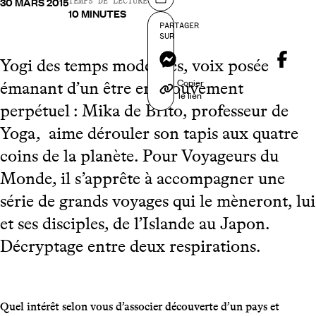
30 MARS 2015
Partager sur
TEMPS DE LECTURE
10 MINUTES
PARTAGER
SUR
Messenger
Yogi des temps modernes, voix posée
Copier
émanant d’un être en mouvement
le lien
perpétuel : Mika de Brito, professeur de
Yoga, aime dérouler son tapis aux quatre
coins de la planète. Pour Voyageurs du
Monde, il s’apprête à accompagner une
série de grands voyages qui le mèneront, lui
et ses disciples, de l’Islande au Japon.
Décryptage entre deux respirations.
Quel intérêt selon vous d’associer découverte d’un pays et