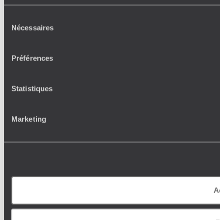
Sélection
Nécessaires
du
consentement
Préférences
Statistiques
Marketing
A