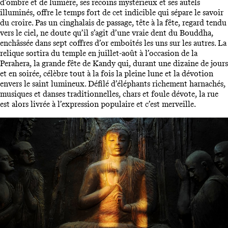
d’ombre et de lumière, ses recoins mystérieux et ses autels
illuminés, offre le temps fort de cet indicible qui sépare le savoir
du croire. Pas un cinghalais de passage, tête à la fête, regard tendu
vers le ciel, ne doute qu’il s’agit d’une vraie dent du Bouddha,
enchâssée dans sept coffres d’or emboités les uns sur les autres. La
relique sortira du temple en juillet-août à l’occasion de la
Perahera, la grande fête de Kandy qui, durant une dizaine de jours
et en soirée, célèbre tout à la fois la pleine lune et la dévotion
envers le saint lumineux. Défilé d’éléphants richement harnachés,
musiques et danses traditionnelles, chars et foule dévote, la rue
est alors livrée à l’expression populaire et c’est merveille.