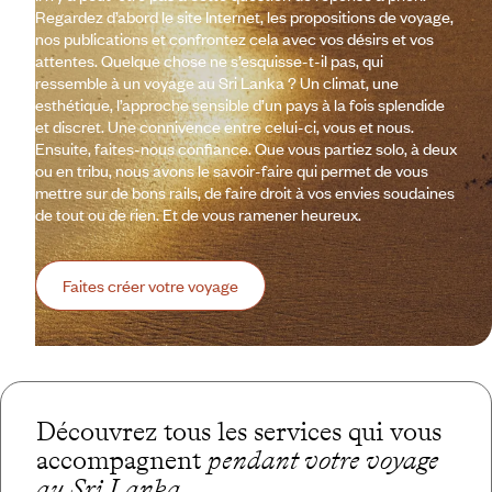
Regardez d’abord le site Internet, les propositions de voyage,
nos publications et confrontez cela avec vos désirs et vos
attentes. Quelque chose ne s’esquisse-t-il pas, qui
ressemble à un voyage au Sri Lanka ? Un climat, une
esthétique, l’approche sensible d’un pays à la fois splendide
et discret. Une connivence entre celui-ci, vous et nous.
Ensuite, faites-nous confiance. Que vous partiez solo, à deux
ou en tribu, nous avons le savoir-faire qui permet de vous
mettre sur de bons rails, de faire droit à vos envies soudaines
de tout ou de rien. Et de vous ramener heureux.
Faites créer votre voyage
Découvrez tous les services qui vous
accompagnent
pendant votre voyage
au Sri Lanka