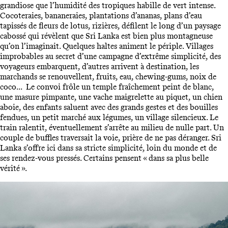
grandiose que l’humidité des tropiques habille de vert intense.
Cocoteraies, bananeraies, plantations d’ananas, plans d’eau
tapissés de fleurs de lotus, rizières, défilent le long d’un paysage
cabossé qui révèlent que Sri Lanka est bien plus montagneuse
qu’on l’imaginait. Quelques haltes animent le périple. Villages
improbables au secret d’une campagne d’extrême simplicité, des
voyageurs embarquent, d’autres arrivent à destination, les
marchands se renouvellent, fruits, eau, chewing-gums, noix de
coco... Le convoi frôle un temple fraîchement peint de blanc,
une masure pimpante, une vache maigrelette au piquet, un chien
aboie, des enfants saluent avec des grands gestes et des bouilles
fendues, un petit marché aux légumes, un village silencieux. Le
train ralentit, éventuellement s’arrête au milieu de nulle part. Un
couple de buffles traversait la voie, prière de ne pas déranger. Sri
Lanka s’offre ici dans sa stricte simplicité, loin du monde et de
ses rendez-vous pressés. Certains pensent « dans sa plus belle
vérité ».