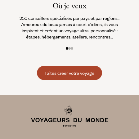
Où je veux
250 conseillers spécialisés par pays et par régions :
À 
Amoureux du beau jamais à court d’idées, ils vous
fran
inspirent et créent un voyage ultra-personnalisé :
suiven
étapes, hébergements, ateliers, rencontres…
Faites créer votre voyage