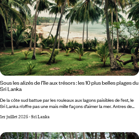
Sous les alizés de l’île aux trésors : les 10 plus belles plages du
Sri Lanka
De la côte sud battue par les rouleaux aux lagons paisibles de l’est, le
Sri Lanka n’offre pas une mais mille façons d’aimer la mer. Antres de
surfeurs ou refuges solitaires, baies parfaites ou plages familiales,
1er juillet 2025
-
Sri Lanka
chaque rivage a son rythme et son atmosphère. L’île, généreuse,
permet d’en expérimenter plusieurs en quelques jours, au gré des
routes bordées de rizières et de temples. Et, au détour d’un sentier, une
plage encore inconnue attend peut-être d’entrer dans votre propre top