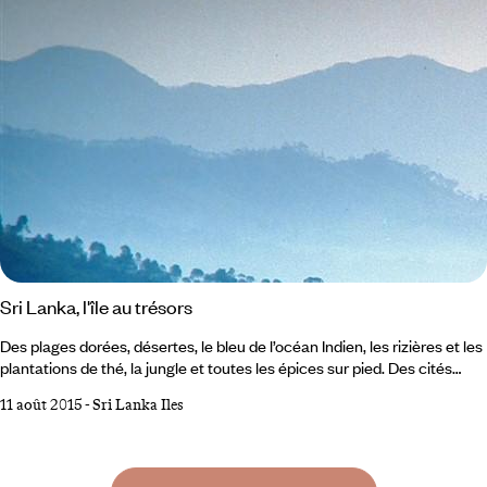
là-bas en Inde, 3 siècles auparavant.
Sri Lanka, l'île au trésors
Des plages dorées, désertes, le bleu de l’océan Indien, les rizières et les
plantations de thé, la jungle et toutes les épices sur pied. Des cités
impériales et des temples bouddhistes, l’ancienne Ceylan est une île à
11 août 2015
-
Sri Lanka Iles
découvrir entre farniente et spiritualité. Quitter Colombo cap au sud,
et longer la côte sans quitter des yeux la lueur cuivrée de l’océan
Indien : la route file droit le long d’un ruban blond étincelant de lumière.