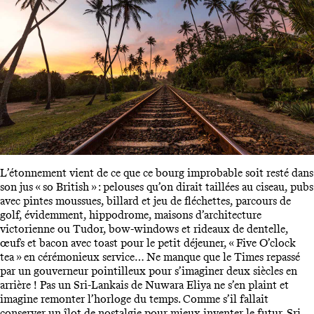
L’étonnement vient de ce que ce bourg improbable soit resté dans
son jus « so British » : pelouses qu’on dirait taillées au ciseau, pubs
avec pintes moussues, billard et jeu de fléchettes, parcours de
golf, évidemment, hippodrome, maisons d’architecture
victorienne ou Tudor, bow-windows et rideaux de dentelle,
œufs et bacon avec toast pour le petit déjeuner, « Five O’clock
tea » en cérémonieux service… Ne manque que le Times repassé
par un gouverneur pointilleux pour s’imaginer deux siècles en
arrière ! Pas un Sri-Lankais de Nuwara Eliya ne s’en plaint et
imagine remonter l’horloge du temps. Comme s’il fallait
conserver un îlot de nostalgie pour mieux inventer le futur. Sri