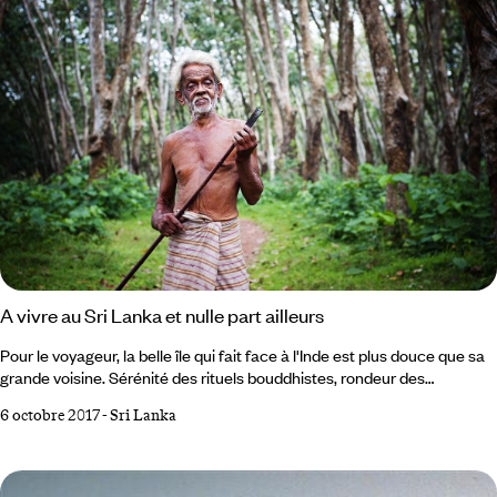
10.
A vivre au Sri Lanka et nulle part ailleurs
Pour le voyageur, la belle île qui fait face à l'Inde est plus douce que sa
grande voisine. Sérénité des rituels bouddhistes, rondeur des
montagnes, plages tranquilles. 5 expériences à vivre lors d'un voyage
6 octobre 2017
-
Sri Lanka
au Sri Lanka et nulle part ailleurs. 1 Méditer face au banian
d'Anuradhapura L'arbre d'Anuradhapura est là depuis deux mille trois
cents ans. Sacré parmi les arbres sacrés, c'est un rejeton de "l’arbre de
l’Éveil", le figuier sous lequel le Bouddha historique connut le Nirvana,