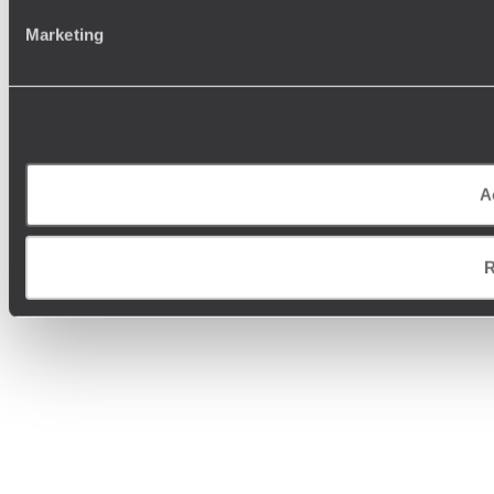
Marketing
A
R