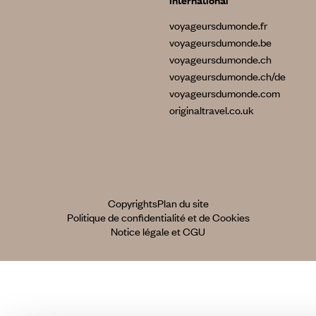
International
voyageursdumonde.fr
voyageursdumonde.be
voyageursdumonde.ch
voyageursdumonde.ch/de
voyageursdumonde.com
originaltravel.co.uk
Copyrights
Plan du site
Politique de confidentialité et de Cookies
Notice légale et CGU