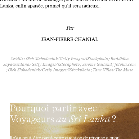
Lanka, enfin apaisée, promet qu’il sera radieux..
Par
JEAN-PIERRE CHANIAL
Crédits : Oleh Slobodeniuk/Getty Images/iStockphoto ; Buddhika
Jayawardana/Getty Images/iStockphoto ; Jérôme Galland ; fotolia.com
; Oleh Slobodeniuk/Getty Images/iStockphoto ; Taru Villas/The Muse
Pourquoi partir avec
Voyageurs
au Sri Lanka
?
Il n’y a peut-être pas à cette question de réponse a priori.