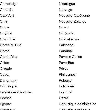
Cambodge
Nicaragua
Canada
Norvège
Cap Vert
Nouvelle-Calédonie
Chili
Nouvelle-Zélande
Chine
Oman
Chypre
Ouganda
Colombie
Ouzbékistan
Corée du Sud
Palestine
Corse
Panama
Costa Rica
Pays de Galles
Crète
Pays-Bas
Croatie
Pérou
Cuba
Philippines
Danemark
Pologne
Dominique
Polynésie
Emirats Arabes Unis
Portugal
Ecosse
Qatar
Egypte
République dominicaine
Equateur
République tchèque