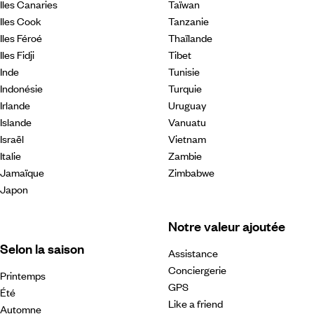
Iles Canaries
Taïwan
Iles Cook
Tanzanie
Iles Féroé
Thaïlande
Iles Fidji
Tibet
Inde
Tunisie
Indonésie
Turquie
Irlande
Uruguay
Islande
Vanuatu
Israël
Vietnam
Italie
Zambie
Jamaïque
Zimbabwe
Japon
Notre valeur ajoutée
Selon la saison
Assistance
Conciergerie
Printemps
GPS
Été
Like a friend
Automne