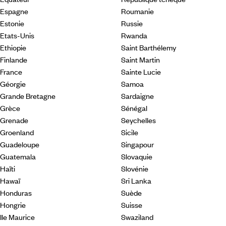
Espagne
Roumanie
Estonie
Russie
Etats-Unis
Rwanda
Ethiopie
Saint Barthélemy
Finlande
Saint Martin
France
Sainte Lucie
Géorgie
Samoa
Grande Bretagne
Sardaigne
Grèce
Sénégal
Grenade
Seychelles
Groenland
Sicile
Guadeloupe
Singapour
Guatemala
Slovaquie
Haïti
Slovénie
Hawaï
Sri Lanka
Honduras
Suède
Hongrie
Suisse
Ile Maurice
Swaziland