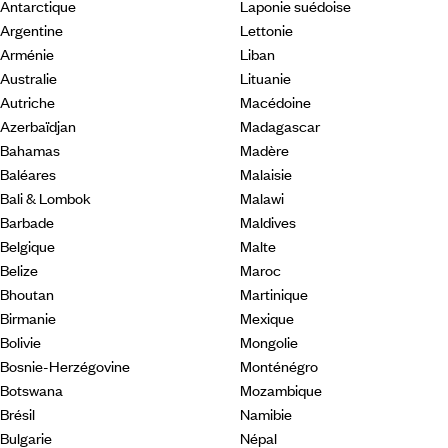
Antarctique
Laponie suédoise
Argentine
Lettonie
Arménie
Liban
Australie
Lituanie
Autriche
Macédoine
Azerbaïdjan
Madagascar
Bahamas
Madère
Baléares
Malaisie
Bali & Lombok
Malawi
Barbade
Maldives
Belgique
Malte
Belize
Maroc
Bhoutan
Martinique
Birmanie
Mexique
Bolivie
Mongolie
Bosnie-Herzégovine
Monténégro
Botswana
Mozambique
Brésil
Namibie
Bulgarie
Népal