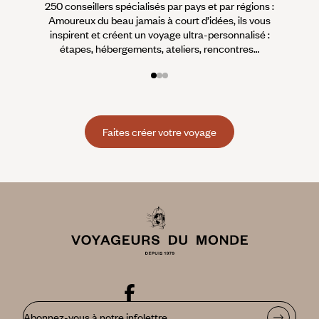
250 conseillers spécialisés par pays et par régions :
À 
Amoureux du beau jamais à court d’idées, ils vous
fran
inspirent et créent un voyage ultra-personnalisé :
suiven
étapes, hébergements, ateliers, rencontres…
Faites créer votre voyage
Abonnez-vous à notre infolettre