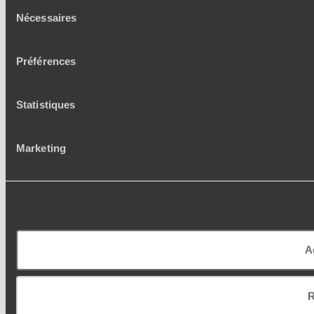
Sélection
Nécessaires
du
consentement
Préférences
Statistiques
Marketing
A
R