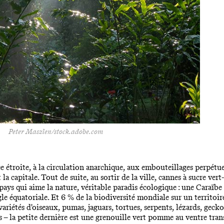
Peter Maszlen/stock.adobe.com
e étroite, à la circulation anarchique, aux embouteillages perpétue
a capitale. Tout de suite, au sortir de la ville, cannes à sucre vert
 pays qui aime la nature, véritable paradis écologique : une Caraïb
gle équatoriale. Et 6 % de la biodiversité mondiale sur un territoi
ariétés d'oiseaux, pumas, jaguars, tortues, serpents, lézards, geckos
– la petite dernière est une grenouille vert pomme au ventre tran