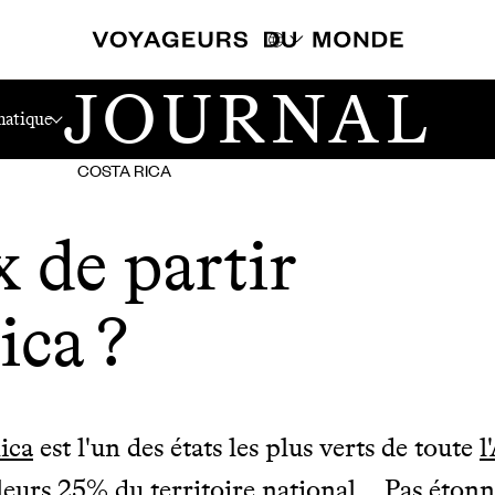
JOURNAL
ica ?
atique
COSTA RICA
 de partir
ica ?
ica
est l'un des états les plus verts de toute
l
leurs 25% du territoire national... Pas étonn