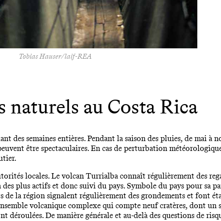
Tobias Hauser/laif-REA
s naturels au Costa Rica
ndant des semaines entières. Pendant la saison des pluies, de mai à 
s peuvent être spectaculaires. En cas de perturbation météorologique
utier.
autorités locales. Le volcan Turrialba connaît régulièrement des reg
un des plus actifs et donc suivi du pays. Symbole du pays pour sa p
nts de la région signalent régulièrement des grondements et font é
 ensemble volcanique complexe qui compte neuf cratères, dont un s
nt déroulées. De manière générale et au-delà des questions de risqu