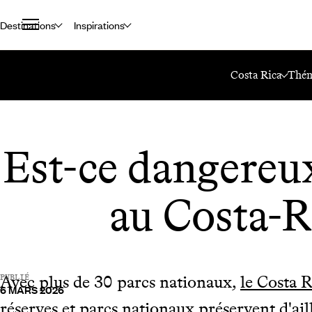
Destinations
Inspirations
Accueil
Le Mag Voyageurs
Est-Ce Dangereux De Partir Au Costa-R
Costa Rica
Thém
Est-ce dangereux
au Costa-R
Avec plus de 30 parcs nationaux,
le Costa R
PUBLIÉ
6 MARS 2026
réserves et parcs nationaux préservent d'ail