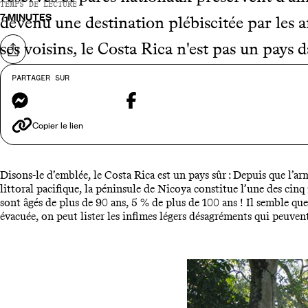
TEMPS DE LECTURE
7 MINUTES
devenu une destination plébiscitée par les a
ses voisins, le Costa Rica n'est pas un pays 
Partager sur
PARTAGER SUR
Messenger
Facebook
Non ce n'est pas d
Copier le lien
Disons-le d’emblée, le Costa Rica est un pays sûr : Depuis que l’arm
littoral pacifique, la péninsule de Nicoya constitue l’une des cinq
sont âgés de plus de 90 ans, 5 % de plus de 100 ans ! Il semble que 
évacuée, on peut lister les infimes légers désagréments qui peuven