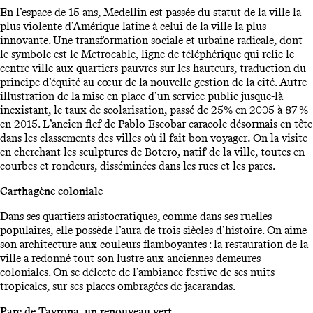
En l’espace de 15 ans, Medellin est passée du statut de la ville la
plus violente d’Amérique latine à celui de la ville la plus
innovante. Une transformation sociale et urbaine radicale, dont
le symbole est le Metrocable, ligne de téléphérique qui relie le
centre ville aux quartiers pauvres sur les hauteurs, traduction du
principe d’équité au cœur de la nouvelle gestion de la cité. Autre
illustration de la mise en place d’un service public jusque-là
inexistant, le taux de scolarisation, passé de 25% en 2005 à 87 %
en 2015. L’ancien fief de Pablo Escobar caracole désormais en tête
dans les classements des villes où il fait bon voyager
.
On la visite
en cherchant les sculptures de Botero, natif de la ville, toutes en
courbes et rondeurs, disséminées dans les rues et les parcs.
Carthagène coloniale
Dans ses quartiers aristocratiques, comme dans ses ruelles
populaires, elle possède l’aura de trois siècles d’histoire. On aime
son architecture aux couleurs flamboyantes : la restauration de la
ville a redonné tout son lustre aux anciennes demeures
coloniales. On se délecte de l’ambiance festive de ses nuits
tropicales, sur ses places ombragées de jacarandas.
Parc de Tayrona, un renouveau vert