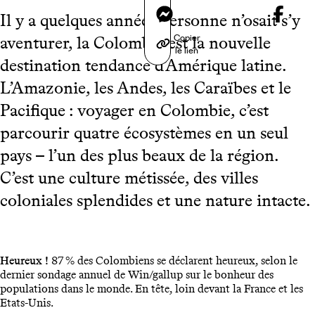
Messenger
Il y a quelques années personne n’osait s’y
Copier
aventurer, la Colombie est la nouvelle
le lien
destination tendance d’Amérique latine.
L’Amazonie, les Andes, les Caraïbes et le
Pacifique : voyager en Colombie, c’est
parcourir quatre écosystèmes en un seul
pays – l’un des plus beaux de la région.
C’est une culture métissée, des villes
coloniales splendides et une nature intacte.
Heureux !
87 % des Colombiens se déclarent heureux, selon le
dernier sondage annuel de Win/gallup sur le bonheur des
populations dans le monde. En tête, loin devant la France et les
Etats-Unis.