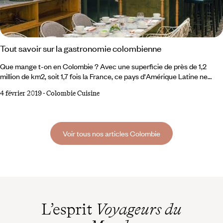
Tout savoir sur la gastronomie colombienne
Que mange t-on en Colombie ? Avec une superficie de près de 1,2
million de km2, soit 1,7 fois la France, ce pays d'Amérique Latine ne
manque pas de spécialités culinaires promptes à titiller le palais des
4 février 2019
-
Colombie Cuisine
voyageurs étrangers. De petits cafés en grands restaurants, on y
découvre non pas une, mais plusieurs identités culinaires, qui varient
au fil des régions. De l'arepa à la bandeja paisa, en passant par le
pirarucu amazonien, embarquez pour une savoureuse plongée dans la
Voir tous nos articles Colombie
gastronomie colombienne.
L’esprit
Voyageurs du