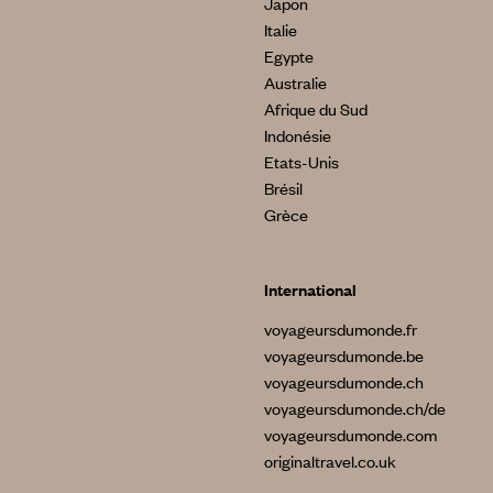
Japon
Italie
Egypte
Australie
Afrique du Sud
Indonésie
Etats-Unis
Brésil
Grèce
International
voyageursdumonde.fr
voyageursdumonde.be
voyageursdumonde.ch
voyageursdumonde.ch/de
voyageursdumonde.com
originaltravel.co.uk