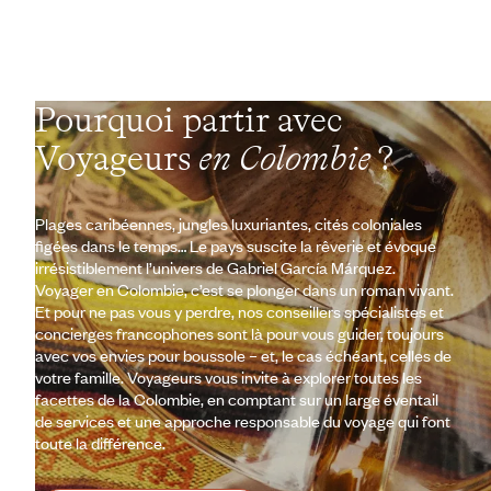
Pourquoi partir avec
Voyageurs
en Colombie
?
Plages caribéennes, jungles luxuriantes, cités coloniales
figées dans le temps… Le pays suscite la rêverie et évoque
irrésistiblement l’univers de Gabriel García Márquez.
Voyager en Colombie, c’est se plonger dans un roman vivant.
Et pour ne pas vous y perdre, nos conseillers spécialistes et
concierges francophones sont là pour vous guider, toujours
avec vos envies pour boussole – et, le cas échéant, celles de
votre famille. Voyageurs vous invite à explorer toutes les
facettes de la Colombie, en comptant sur un large éventail
de services et une approche responsable du voyage qui font
toute la différence.