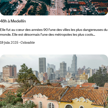
48h à Medellín
Elle fut au cœur des années 90 l’une des villes les plus dangereuses du
monde. Elle est désormais l’une des métropoles les plus cools
d’Amérique Latine. L’histoire de Medellín, c’est d’abord celle d’une
19 juin 2025
-
Colombie
résurrection. Des années Escobar à aujourd’hui, la deuxième ville de
Colombie a su se réinventer et tourner le dos à son passé violent pour
devenir attractive. Elle peut compter sur un climat idéal, une végétation
aussi exubérante que sa riche scène artistique et culturelle et un sens
certain de la fête.