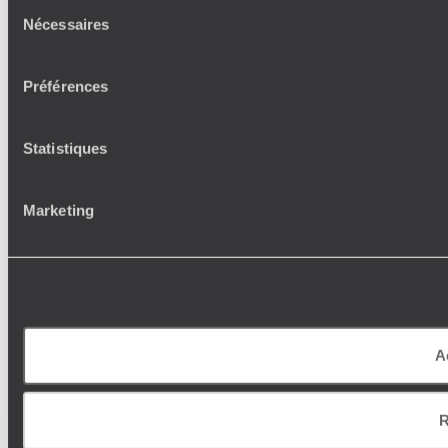
Sélection
Nécessaires
du
consentement
Préférences
Statistiques
Marketing
A
R