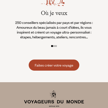
Où je veux
250 conseillers spécialisés par pays et par régions :
À 
Amoureux du beau jamais à court d’idées, ils vous
fran
inspirent et créent un voyage ultra-personnalisé :
suiven
étapes, hébergements, ateliers, rencontres…
Faites créer votre voyage