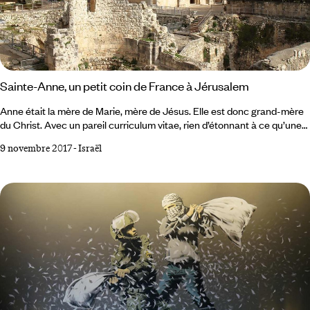
Sainte-Anne, un petit coin de France à Jérusalem
Anne était la mère de Marie, mère de Jésus. Elle est donc grand-mère
du Christ. Avec un pareil curriculum vitae, rien d’étonnant à ce qu’une
église de la ville trois fois sainte lui soit dédiée. Etonnement : son
9 novembre 2017
-
Israël
acoustique est telle que toutes les grandes voix du monde rêvent d’y
pousser la note. Et surprise : ce site est un territoire français. Sur une
tour de l’église Sainte-Anne flotte un drapeau tricolore.