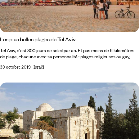
Les plus belles plages de Tel Aviv
Tel Aviv, c'est 300 jours de soleil par an. Et pas moins de 6 kilomètres
de plage, chacune avec sa personnalité : plages religieuses ou gay,
familiales ou fêtardes. Vous trouverez la vôtre. Voici, pour nous, les 5
30 octobre 2019
-
Israël
plus belles plages de Tel Aviv. Frishman Beach Hilton Beach Nordau
Tel Baruch Gordon Beach 1 La Plage Frishman On dit que c'est la plage
préférée des français. Magnifiquement située à deux pas du centre de
la plus grande ville d'Israël, on peut, après avoir visité un immeuble
Bauhaus ou une musée de la ville, s'étendre sur un de ses transats, à
l'ombre d'un parasol.