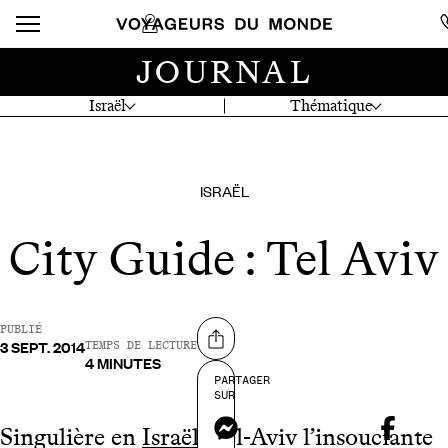
JOURNAL
Israël
Thématique
ISRAËL
City Guide : Tel Aviv
PUBLIÉ
3 SEPT. 2014
Partager sur
TEMPS DE LECTURE
4 MINUTES
PARTAGER
SUR
Messenger
Singulière en
Israël
, Tel-Aviv l’insouciante