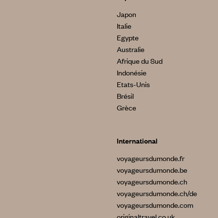
Japon
Italie
Egypte
Australie
Afrique du Sud
Indonésie
Etats-Unis
Brésil
Grèce
International
voyageursdumonde.fr
voyageursdumonde.be
voyageursdumonde.ch
voyageursdumonde.ch/de
voyageursdumonde.com
originaltravel.co.uk