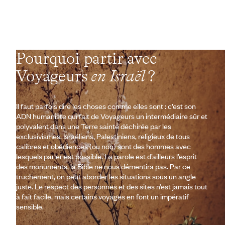
Pourquoi partir avec
Voyageurs
en Israël
?
Il faut parfois dire les choses comme elles sont : c’est son
ADN humaniste qui fait de Voyageurs un intermédiaire sûr et
polyvalent dans une Terre sainte déchirée par les
exclusivismes. Israéliens, Palestiniens, religieux de tous
calibres et obédiences (ou non) sont des hommes avec
lesquels parler est possible. La parole est d’ailleurs l’esprit
des monuments, la Bible ne nous démentira pas. Par ce
truchement, on peut aborder les situations sous un angle
juste. Le respect des personnes et des sites n’est jamais tout
à fait facile, mais certains voyages en font un impératif
sensible.