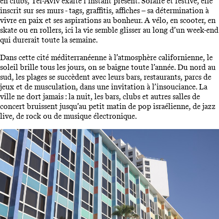
en clubs, Tel-Aviv exalte l’instant présent. Solaire et festive, elle
inscrit sur ses murs - tags, graffitis, affiches – sa détermination à
vivre en paix et ses aspirations au bonheur. A vélo, en scooter, en
skate ou en rollers, ici la vie semble glisser au long d’un week-end
qui durerait toute la semaine.
Dans cette cité méditerranéenne à l’atmosphère californienne, le
soleil brille tous les jours, on se baigne toute l’année. Du nord au
sud, les plages se succèdent avec leurs bars, restaurants, parcs de
jeux et de musculation, dans une invitation à l’insouciance. La
ville ne dort jamais : la nuit, les bars, clubs et autres salles de
concert bruissent jusqu’au petit matin de pop israélienne, de jazz
live, de rock ou de musique électronique.