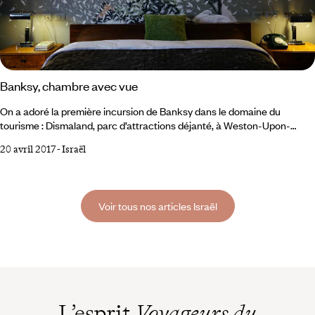
Banksy, chambre avec vue
On a adoré la première incursion de Banksy dans le domaine du
tourisme : Dismaland, parc d’attractions déjanté, à Weston-Upon-
Mare, dans la banlieue de Bristol. Il y mettait en scène les désordres de
20 avril 2017
-
Israël
nos sociétés modernes, des crises environnementales aux crises
migratoires : on y découvrait le château en ruine d’une Cendrillon au
destin de Lady Di, carrosse renversé et foule de paparazzis, ou une
pêche aux canards façon marée noire, avec ses volatiles gluants de
Voir tous nos articles Israël
mazout.
L’esprit
Voyageurs du