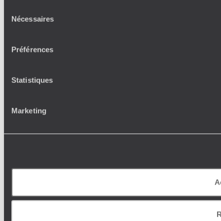
Sélection
Nécessaires
du
consentement
Préférences
Statistiques
Marketing
A
R