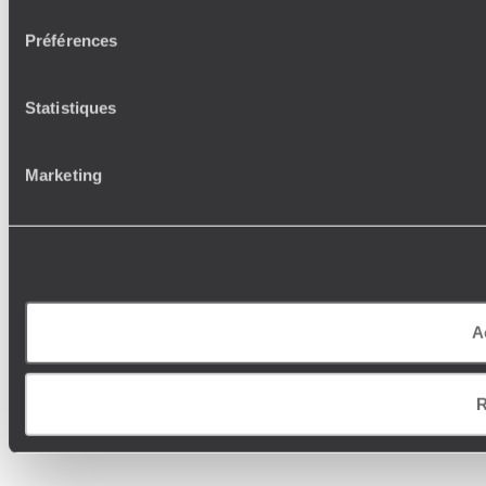
consentement
Préférences
Statistiques
Marketing
A
R