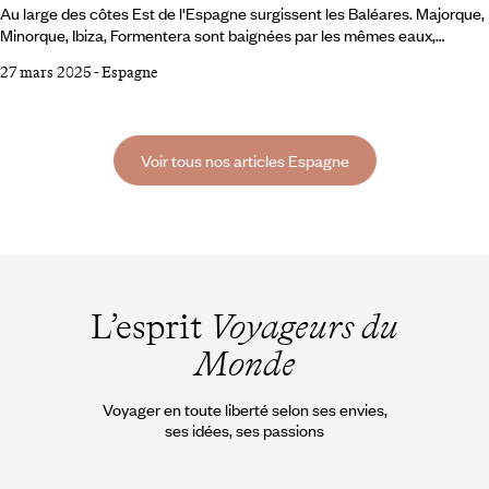
Au large des côtes Est de l'Espagne surgissent les Baléares. Majorque,
Minorque, Ibiza, Formentera sont baignées par les mêmes eaux,
sublimées par le même ciel azur, réchauffées par le même soleil – mais
27 mars 2025
-
Espagne
chacune a sa personnalité et son propre charme. Alors on vous
emporte pour un tour d’horizon, pour vous permettre de choisir votre
île. Majorque « Le ciel est d’un bleu de turquoise, la mer est d’azur, les
montagnes vertes comme l’émeraude.
Voir tous nos articles Espagne
L’esprit
Voyageurs du
Monde
Voyager en toute liberté selon ses envies,
ses idées, ses passions