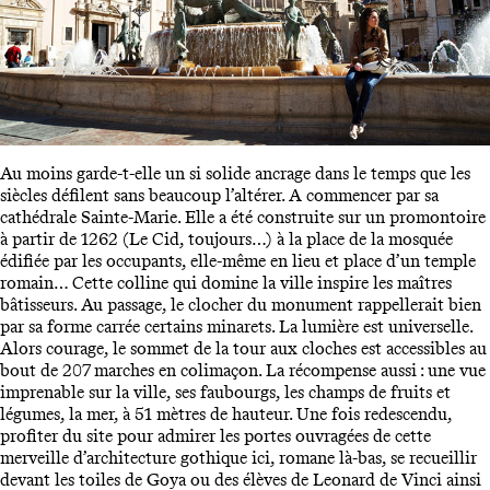
Au moins garde-t-elle un si solide ancrage dans le temps que les
siècles défilent sans beaucoup l’altérer. A commencer par sa
cathédrale Sainte-Marie. Elle a été construite sur un promontoire
à partir de 1262 (Le Cid, toujours…) à la place de la mosquée
édifiée par les occupants, elle-même en lieu et place d’un temple
romain… Cette colline qui domine la ville inspire les maîtres
bâtisseurs. Au passage, le clocher du monument rappellerait bien
par sa forme carrée certains minarets. La lumière est universelle.
Alors courage, le sommet de la tour aux cloches est accessibles au
bout de 207 marches en colimaçon. La récompense aussi : une vue
imprenable sur la ville, ses faubourgs, les champs de fruits et
légumes, la mer, à 51 mètres de hauteur. Une fois redescendu,
profiter du site pour admirer les portes ouvragées de cette
merveille d’architecture gothique ici, romane là-bas, se recueillir
devant les toiles de Goya ou des élèves de Leonard de Vinci ainsi