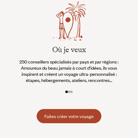
Où je veux
250 conseillers spécialisés par pays et par régions :
À 
Amoureux du beau jamais à court d’idées, ils vous
fran
inspirent et créent un voyage ultra-personnalisé :
suiven
étapes, hébergements, ateliers, rencontres…
Faites créer votre voyage