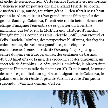
planche de science-fiction. Cette enclave futuriste est née lorsque
Valencia se sentait pousser des ailes. Grand Prix de F1, opéra,
America’s Cup, musée, aquarium géant… Rien n’était assez beau
pour elle. Alors, quitte à rêver grand, autant faire appel à des
géants. Santiago Calatrava, l’architecte roi du béton blanc a été
chargé d’imaginer l’ensemble de ce quartier du troisième
millénaire qui butte sur la Méditerranée. Histoire d’enrichir
l’imaginaire, il a convié ses amis Ricardo Bofill, Jean Nouvel et
Felix Candela. Résultat, des perspectives bluffantes, des façades
éblouissantes, des volumes grandioses, une élégance
enchanteresse. L’ensemble abrite Oceanogràfic, le plus grand
centre du genre en Europe, un lac, des centaines de bassins,
45 000 habitants de la mer, des crocodiles et des pingouins, un
spectacle de dauphins… A côté, voici Hemisféric, le planétarium
géant et l’immense salle de cinéma en 3D. Et puis aussi, le musée
des sciences, on dirait un squelette, la signature de Calatrava, le
palais des arts où réside l’opéra de Valencia à côté d’un jardin
suspendu… Valencia demain, c’est ici.