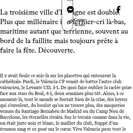
Messenger
La troisième ville d’Espagne est double.
Copier
Plus que millénaire ici, dernier-cri là-bas,
le lien
maritime autant que terrienne, souvent au
bord de la faillite mais toujours prête à
faire la fête. Découverte.
Il y avait foule ce soir-là sur les placettes qui entourent la
cathédrale. Pardi, le Valencia CF venait de battre l'autre club
valencien, le Levante UD, 3-1. De quoi faire oublier la raclée prise
face aux stars du Real, 4-1, deux semaines plus tôt. Alors, à ce
moment-là, tout le monde se footait bien de la crise, des loyers
qui s’envolent, du boulot qu’on ne trouve plus, des moqueries
venues du Santiago Bernabéu de Madrid ou du Camp Nou de
Barcelone, les éternelles rivales. Sur le terrain comme dans la vie,
on était juste noir et blanc, le maillot du club, frappé d’un
écusson sang et or posé sur le cœur. Viva Valencia pour tout le