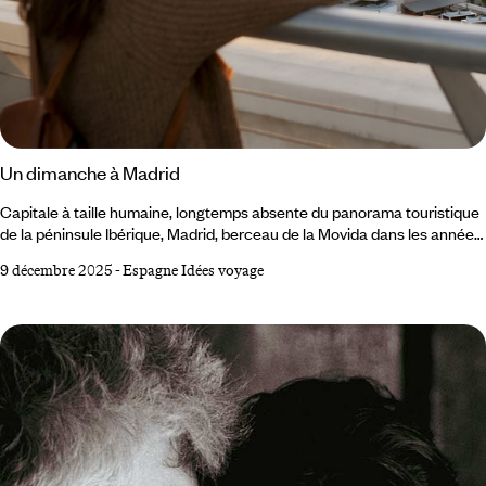
Un dimanche à Madrid
Capitale à taille humaine, longtemps absente du panorama touristique
de la péninsule Ibérique, Madrid, berceau de la Movida dans les années
1980, déborde de (ré)créativité décomplexée, y compris le septième
9 décembre 2025
-
Espagne Idées voyage
jour. Dimanche matin au sud de la capitale. Dans le parc Lineal del
Manzanares, coureurs et cyclistes filent sur la passerelle Arganzuela,
et soufflent entre les oliveraies bordant la rivière. Sur la pelouse de la
Pradera, les jeunes Gatos (surnom des Madrilènes) tapent le ballon, un
maillot blanc floqué du numéro de leur idole.