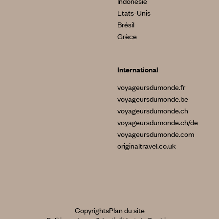
Indonésie
Etats-Unis
Brésil
Grèce
International
voyageursdumonde.fr
voyageursdumonde.be
voyageursdumonde.ch
voyageursdumonde.ch/de
voyageursdumonde.com
originaltravel.co.uk
Copyrights
Plan du site