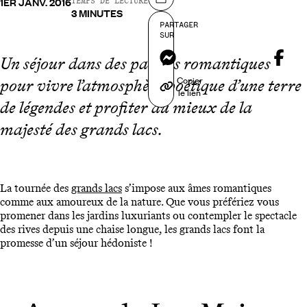
1ER JANV. 2016
Partager sur
TEMPS DE LECTURE
3 MINUTES
PARTAGER
SUR
Messenger
Un séjour dans des palaces romantiques
Copier
pour vivre l’atmosphère poétique d’une terre
le lien
de légendes et profiter au mieux de la
majesté des grands lacs.
La tournée des
grands lacs
s’impose aux âmes romantiques
comme aux amoureux de la nature. Que vous préfériez vous
promener dans les jardins luxuriants ou contempler le spectacle
des rives depuis une chaise longue, les grands lacs font la
promesse d’un séjour hédoniste !