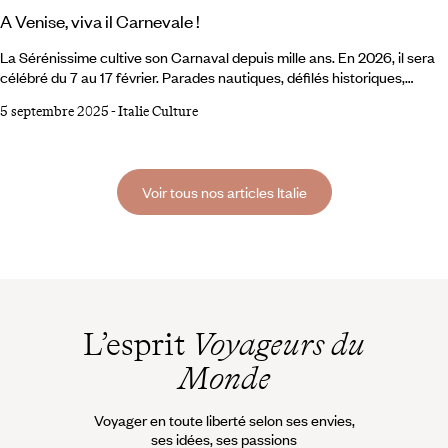
A Venise, viva il Carnevale !
La Sérénissime cultive son Carnaval depuis mille ans. En 2026, il sera
célébré du 7 au 17 février. Parades nautiques, défilés historiques,
festivités grandioses, bals so chics à l’abri des palais de marbre,
5 septembre 2025
-
Italie Culture
costumes féeriques… Promis, la fête sera, comme d’habitude,
exceptionnelle. À vos masques, prêts, partez ! Entrer chez
Tragicomica. La boutique du quartier de San Polo invite à plonger sans
retenue, à laisser vagabonder son imagination au fil des rayonnages
Voir tous nos articles Italie
sur lesquels s’entassent masques et parures, étoffes et chapeaux,
souliers, loups et cannes ouvragées.
L’esprit
Voyageurs du
Monde
Voyager en toute liberté selon ses envies,
ses idées, ses passions