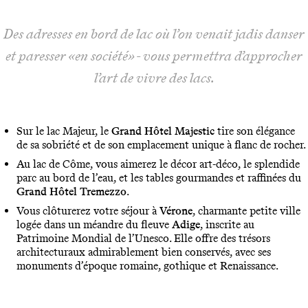
Des adresses en bord de lac où l’on venait jadis danser
et paresser «en société» - vous permettra d’approcher
l’art de vivre des lacs.
Sur le lac Majeur, le
Grand Hôtel Majestic
tire son élégance
de sa sobriété et de son emplacement unique à flanc de rocher.
Au lac de Côme, vous aimerez le décor art-déco, le splendide
parc au bord de l’eau, et les tables gourmandes et raffinées du
Grand Hôtel Tremezzo
.
Vous clôturerez votre séjour à
Vérone
, charmante petite ville
logée dans un méandre du fleuve
Adige
, inscrite au
Patrimoine Mondial de l’Unesco. Elle offre des trésors
architecturaux admirablement bien conservés, avec ses
monuments d’époque romaine, gothique et Renaissance.