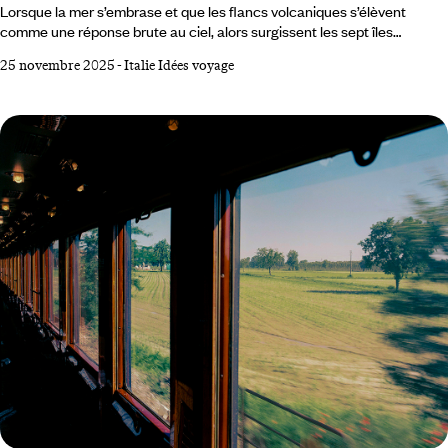
Lorsque la mer s’embrase et que les flancs volcaniques s’élèvent
comme une réponse brute au ciel, alors surgissent les sept îles
Éoliennes posées au nord de la Sicile dans la mer Tyrrhénienne. Un
25 novembre 2025
-
Italie Idées voyage
archipel de feu, de brume et de turquoise, où l’horizon semble respirer.
Choisir son île ici demande de se laisser aller à un mouvement plus
ancien que soi, un mélange de géologie vivante, de mémoire humaine
et de lenteur méditerranéenne.