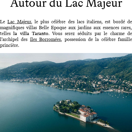
Autour du Lac Majeur
Le
Lac Majeur
, le plus célèbre des lacs italiens, est bordé d
magnifiques villas Belle Epoque aux jardins aux essences rares,
telles
la villa Taranto
. Vous serez séduits par le charme d
l’archipel des
îles Borromées
, possession de la célèbre famille
princière.