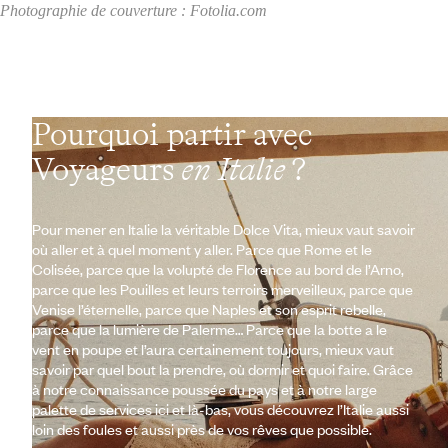
Photographie de couverture : Fotolia.com
Pourquoi partir avec
Voyageurs
en Italie
?
Pour mener en Italie la véritable Dolce Vita, mieux vaut savoir
où aller et à quel moment y aller. Parce que Rome et le
Colisée, parce que la volupté de Florence au bord de l’Arno,
parce que les Pouilles et leurs terroirs merveilleux, parce que
Venise l’éternelle, parce que Naples et son esprit rebelle,
parce que la lumière de Palerme… Parce que la botte a le
vent en poupe et l’aura certainement toujours, mieux vaut
savoir par quel bout la prendre, où dormir et quoi faire. Grâce
à notre connaissance poussée du pays et à notre large
palette de services ici et là-bas, vous découvrez l’Italie aussi
loin des foules et aussi près de vos rêves que possible.