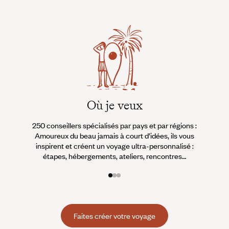
Où je veux
250 conseillers spécialisés par pays et par régions :
À 
Amoureux du beau jamais à court d’idées, ils vous
fran
inspirent et créent un voyage ultra-personnalisé :
suiven
étapes, hébergements, ateliers, rencontres…
Faites créer votre voyage