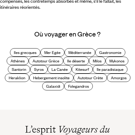
compensés, les contretemps absorbés et même, s’il le fallait, les
itinéraires réorientés.
Où voyager en Grèce ?
Iles grecques
Mer Egée
Méditerranée
Gastronomie
Athènes
Autotour Grèce
Ile déserte
Milos
Mykonos
Santorin
Syros
La Canée
Kitesurf
Ile paradisiaque
Heraklion
Hebergement insolite
Autotour Crète
Amorgos
Galaxidi
Folegandros
L’esprit
Voyageurs du