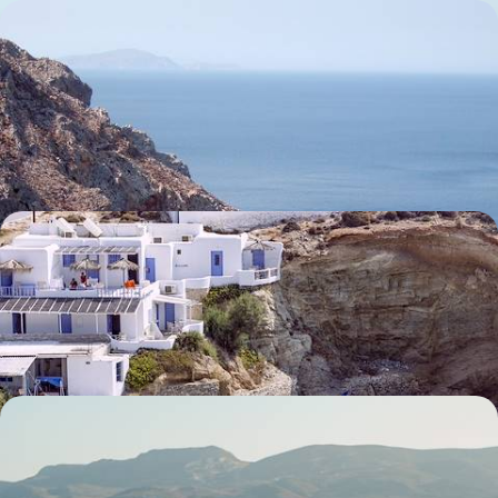
Des oliviers à la plage - Après Athènes, le charme
d’Amorgos et Naxos
Après un stop à Athènes, gagner deux îles à part : Amorgos la secrète
et Naxos la discrète
12 jours, de 5000 à 6100 $ CA
Sérifos, Folégandros et Milos - Des Cyclades à part
Trois îles qui ont su garder leur intégrité et offrant une Méditerranée
pure
11 jours, de 5600 à 6800 $ CA
De Milos à Sifnos - Tête-à-tête dans les Cyclades
Deux îles préservées où décliner l’art de vivre méditerranéen et
s’abandonner au romantisme insulaire