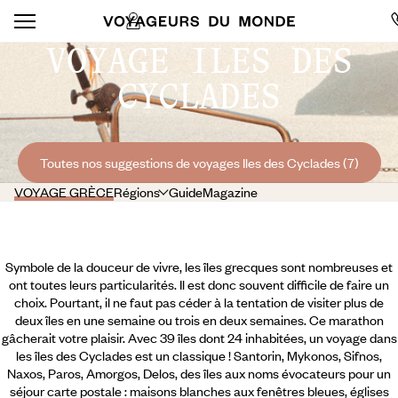
VOYAGE ILES DES
CYCLADES
Toutes nos suggestions de voyages Iles des Cyclades (7)
VOYAGE GRÈCE
Régions
Guide
Magazine
Symbole de la douceur de vivre, les îles grecques sont nombreuses et
ont toutes leurs particularités. Il est donc souvent difficile de faire un
choix. Pourtant, il ne faut pas céder à la tentation de visiter plus de
deux îles en une semaine ou trois en deux semaines. Ce marathon
gâcherait votre plaisir. Avec 39 îles dont 24 inhabitées, un voyage dans
les îles des Cyclades est un classique ! Santorin, Mykonos, Sifnos,
Naxos, Paros, Amorgos, Delos, des îles aux noms évocateurs pour un
séjour carte postale : maisons blanches aux fenêtres bleues, églises