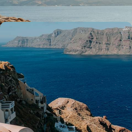
8 jours, de 7700 à 11200 $ CA
Grèce continentale, Crète, Cyclades - Périple en
terre hellénique
Un grand voyage de trois semaines à travers toute la Grèce pour en
apprécier tous les contrastes
24 jours, de 9200 à 11200 $ CA
Toutes nos suggestions de voyages Iles des Cyclades (7)
Le Guide
Iles des Cyclades