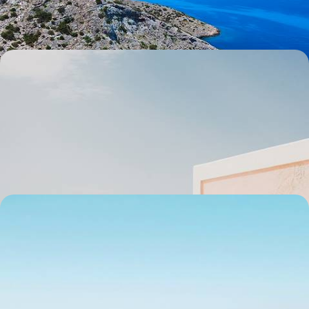
9 jours, de 3400 à 5200 $ CA
Mykonos, Paros et Santorin - Hors saison, quiétude
sous le soleil des Cyclades
Vous adonner aux plaisirs de la Méditerranée loin des foules :
randonnées, douceur de vivre, bains de mer revigorants et bonnes
tavernes
9 jours, de 4100 à 6100 $ CA
Kea, Kythnos et Syros - Les Cyclades confidentielles
Prendre le temps de visiter trois îles qui ont gardé le calme, le naturel et
l’authenticité des Cyclades
11 jours, de 4600 à 6200 $ CA