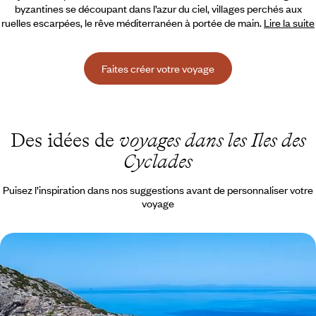
byzantines se découpant dans l’azur du ciel, villages perchés aux
ruelles escarpées,
le rêve méditerranéen à portée de main.
Lire la suite
Faites créer votre voyage
Des idées de
voyages dans les Iles des
Cyclades
Puisez l’inspiration dans nos suggestions avant de personnaliser votre
voyage
Comme chez soi dans les Cyclades - Tinos et Syros
en famille
Prendre le large vers deux îles méconnues des Cyclades et profiter,
dans l'arrière-pays, d'une intimité précieuse