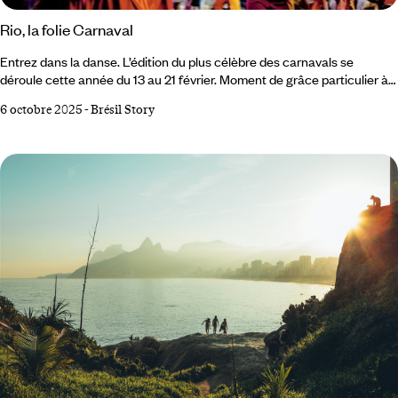
Rio, la folie Carnaval
Entrez dans la danse. L’édition du plus célèbre des carnavals se
déroule cette année du 13 au 21 février. Moment de grâce particulier à
l’heure où le Brésil se relève à peine de la crise sanitaire. Une semaine
6 octobre 2025
-
Brésil Story
de totale folie régénératrice très attendue pour se libérer des tracas de
la vie ordinaire dans un tourbillon de samba et de plumes ! Le Carnaval
de Rio ? Un événement, une institution, un culte, vraisemblablement
l'un des plus beaux carnavals du monde !