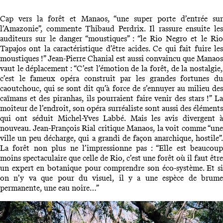
Cap vers la forêt et Manaos, “une super porte d’entrée sur
l’Amazonie”, commente Thibaud Perdrix. Il rassure ensuite les
auditeurs sur le danger “moustiques” : “le Rio Negro et le Rio
Tapajos ont la caractéristique d’être acides. Ce qui fait fuire les
moustiques !” Jean-Pierre Chanial est aussi convaincu que Manaos
vaut le déplacement : “C’est l’émotion de la forêt, de la nostalgie,
c’est le fameux opéra construit par les grandes fortunes du
caoutchouc, qui se sont dit qu’à force de s’ennuyer au milieu des
caïmans et des piranhas, ils pourraient faire venir des stars !” La
moiteur de l’endroit, son opéra surréaliste sont aussi des éléments
qui ont séduit Michel-Yves Labbé. Mais les avis divergent à
nouveau. Jean-François Rial critique Manaos, la voit comme “une
ville un peu décharge, qui a grandi de façon anarchique, hostile”.
La forêt non plus ne l’impressionne pas : “Elle est beaucoup
moins spectaculaire que celle de Rio, c’est une forêt où il faut être
un expert en botanique pour comprendre son éco-système. Et si
on n’y va que pour du visuel, il y a une espèce de brume
permanente, une eau noire…”