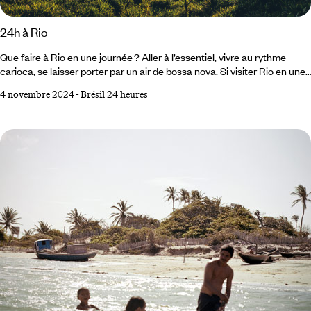
24h à Rio
Que faire à Rio en une journée ? Aller à l’essentiel, vivre au rythme
carioca, se laisser porter par un air de bossa nova. Si visiter Rio en une
journée s’apparente à une aventure ambitieuse, il n’est pas interdit
4 novembre 2024
-
Brésil 24 heures
d’essayer. On commencerait subtilement par un petit déjeuner typique
assorti d’une déambulation douce, on prendrait de la hauteur pour
embrasser cette baie sublime, on arpenterait les allées d’un musée
puis d’un jardin pour rester au frais… Puis on finirait par un bain au
coucher de soleil avant d’aller danser.