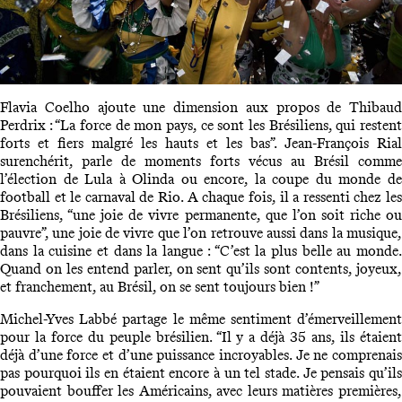
Flavia Coelho ajoute une dimension aux propos de Thibaud
Perdrix : “La force de mon pays, ce sont les Brésiliens, qui restent
forts et fiers malgré les hauts et les bas”. Jean-François Rial
surenchérit, parle de moments forts vécus au Brésil comme
l’élection de Lula à Olinda ou encore, la coupe du monde de
football et le carnaval de Rio. A chaque fois, il a ressenti chez les
Brésiliens, “une joie de vivre permanente, que l’on soit riche ou
pauvre”, une joie de vivre que l’on retrouve aussi dans la musique,
dans la cuisine et dans la langue : “C’est la plus belle au monde.
Quand on les entend parler, on sent qu’ils sont contents, joyeux,
et franchement, au Brésil, on se sent toujours bien !”
Michel-Yves Labbé partage le même sentiment d’émerveillement
pour la force du peuple brésilien. “Il y a déjà 35 ans, ils étaient
déjà d’une force et d’une puissance incroyables. Je ne comprenais
pas pourquoi ils en étaient encore à un tel stade. Je pensais qu’ils
pouvaient bouffer les Américains, avec leurs matières premières,