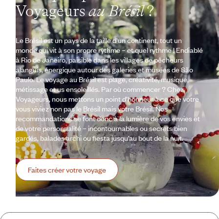
Voyageurs
au Brésil
?
Le Brésil est un pays de la taille d’un continent, tout un
monde qui vit à son propre rythme – et quel rythme ! Endiablé
à Rio de Janeiro, paisible dans les villages de pêcheurs
alanguis, énergique autour des galeries et musées de São
Paulo. Le voyage au Brésil est plage, créativité, musique,
métissage et us ensoleillés. Par où commencer ? Chez
Voyageurs, nous mettons un point d’honneur à ce que votre
vous viviez non pas le Brésil mais votre Brésil. Nos
recommandations se font donc à la lumière de vos envies et
de votre personnalité – incontournables ou secrets bien
gardés, balades archi ou fiesta jusqu’au bout de la nuit.
Faites créer votre voyage