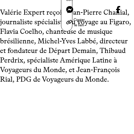
Messenger
Valérie Expert reçoit Jean-Pierre Chanial,
Copier
journaliste spécialiste du voyage au Figaro,
le lien
Flavia Coelho, chanteuse de musique
brésilienne, Michel-Yves Labbé, directeur
et fondateur de Départ Demain, Thibaud
Perdrix, spécialiste Amérique Latine à
Voyageurs du Monde, et Jean-François
Rial, PDG de Voyageurs du Monde.