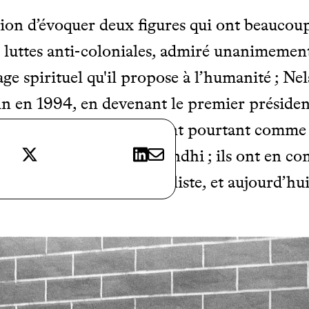
asion d’évoquer deux figures qui ont beauc
 luttes anti-coloniales, admiré unanimement
age spirituel qu'il propose à l’humanité ; N
t fin en 1994, en devenant le premier préside
amais rencontrés, mais sont pourtant comm
X
LinkedIn
E-mail
hique et le parcours de Gandhi ; ils ont en 
e, leur éthique universaliste, et aujourd’hui,