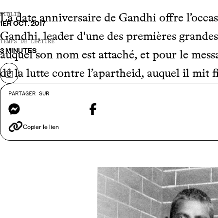
La date anniversaire de Gandhi offre l’occ
PUBLIÉ
1ER OCT. 2017
Gandhi, leader d'une des premières grandes
TEMPS DE LECTURE
3 MINUTES
auquel son nom est attaché, et pour le mess
de la lutte contre l’apartheid, auquel il mi
Partager sur
Sud. Les deux grands hommes ne se sont j
PARTAGER SUR
Messenger
Facebook
lutte – Mandela a puisé dans la parole, l’ét
capacité de résistance, leur esprit de concord
Copier le lien