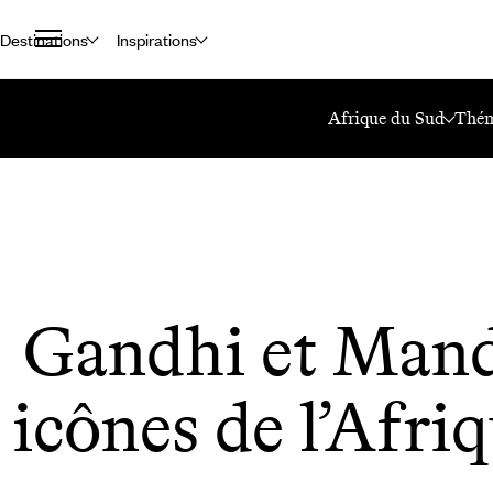
Destinations
Inspirations
Accueil
Le Mag Voyageurs
Gandhi Et Mandela, Deux Icônes De L’Af
Afrique du Sud
Thém
Gandhi et Mand
icônes de l’Afri