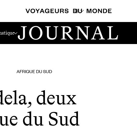
JOURNAL
rique Du Sud
atique
AFRIQUE DU SUD
ela, deux
que du Sud