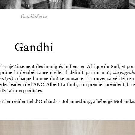
GandhiServe
Gandhi
assujettissement des immigrés indiens en Afrique du Sud, et pour 
prône la désobéissance civile. Il définit par un mot,
satyâgrah
(
satya
) : chaque homme doit se consacrer à trouver sa vérité, ce
es leaders de l’ANC. Albert Luthuli, son premier président, base s
festations pacifistes.
quartier résidentiel d’Orchards à Johannesburg, a hébergé Mohanda