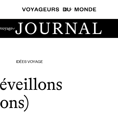
JOURNAL
)
 voyage
IDÉES VOYAGE
éveillons
lons)