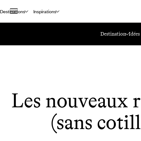
Destinations
Inspirations
Accueil
Le Mag Voyageurs
Les Nouveaux Réveillons (sans Cotillons
Destination
Idées
Les nouveaux r
(sans cotil