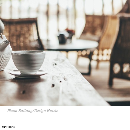
Phum Baitang/Design Hotels
t venues.