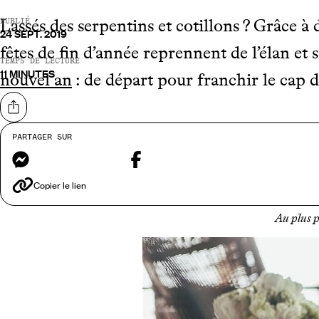
Lassés des serpentins et cotillons ? Grâce à
PUBLIÉ
24 SEPT. 2019
fêtes de fin d’année reprennent de l’élan et
TEMPS DE LECTURE
11 MINUTES
nouvel an
: de départ pour franchir le cap d
Partager sur
PARTAGER SUR
Messenger
Facebook
Copier le lien
Au plus pr