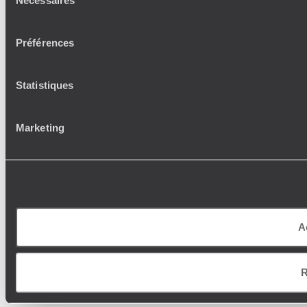
Nécessaires
du
consentement
Préférences
Statistiques
Marketing
A
R