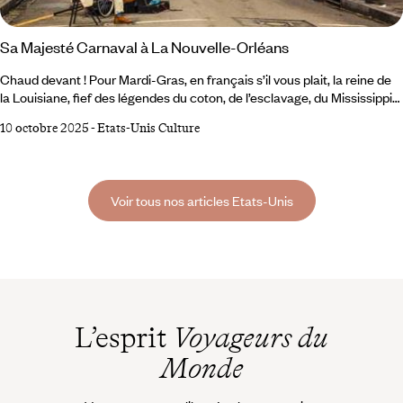
Sa Majesté Carnaval à La Nouvelle-Orléans
Chaud devant ! Pour Mardi-Gras, en français s’il vous plait, la reine de
la Louisiane, fief des légendes du coton, de l’esclavage, du Mississippi
et de toutes les musiques à faire pleurer l’âme sur un accord de guitare,
10 octobre 2025
-
Etats-Unis Culture
envoie balader ses soucis pour une semaine de pure folie. Présence
exigée pour des semaines complètes de bombance, de défilés, de
concerts et d’extravagances. Il sera bien temps, ensuite, de faire
Carême.
Voir tous nos articles Etats-Unis
L’esprit
Voyageurs du
Monde