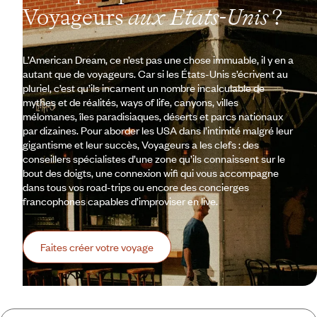
Voyageurs
aux Etats-Unis
?
L’American Dream, ce n’est pas une chose immuable, il y en a
autant que de voyageurs. Car si les États-Unis s’écrivent au
pluriel, c’est qu’ils incarnent un nombre incalculable de
mythes et de réalités, ways of life, canyons, villes
mélomanes, îles paradisiaques, déserts et parcs nationaux
par dizaines. Pour aborder les USA dans l’intimité malgré leur
gigantisme et leur succès, Voyageurs a les clefs : des
conseillers spécialistes d’une zone qu’ils connaissent sur le
bout des doigts, une connexion wifi qui vous accompagne
dans tous vos road-trips ou encore des concierges
francophones capables d’improviser en live.
Faites créer votre voyage