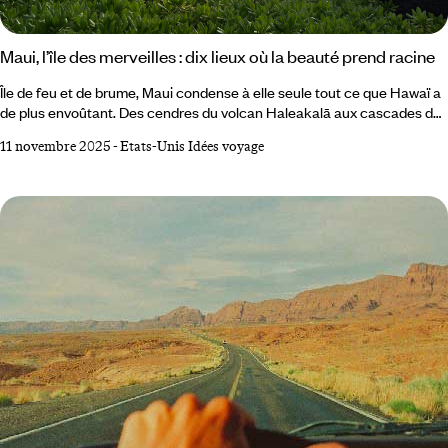
Maui, l’île des merveilles : dix lieux où la beauté prend racine
Île de feu et de brume, Maui condense à elle seule tout ce que Hawaï a
de plus envoûtant. Des cendres du volcan Haleakalā aux cascades de
Hāna, des tortues d’Ho‘okipa aux surfeurs de Lahaina, l’île déploie un
11 novembre 2025
-
Etats-Unis Idées voyage
théâtre vivant où la nature semble improviser sa propre symphonie.
Entre mer, jungle et montagne, chaque recoin raconte une histoire,
chaque vent porte une légende. Voici les lieux à ne surtout pas
manquer pour saisir l’esprit de Maui, l’île qui fait battre le cœur de
l’archipel.