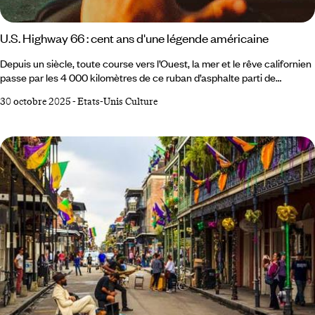
U.S. Highway 66 : cent ans d'une légende américaine
Depuis un siècle, toute course vers l’Ouest, la mer et le rêve californien
passe par les 4 000 kilomètres de ce ruban d’asphalte parti de
Chicago pour s’échouer sur les rives du Pacifique – « la mère des
30 octobre 2025
-
Etats-Unis Culture
routes », écrivait John Steinbeck dans Les Raisins de la colère. Née du
projet visionnaire d’un homme, la Route 66 est un mythe américain, un
miroir de ses espoirs et de ses contradictions. Des motels aux stations-
service, elle raconte une Amérique profonde, populaire, éternellement
en mouvement.