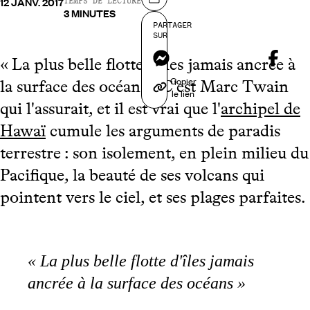
12 JANV. 2017
Partager sur
TEMPS DE LECTURE
3 MINUTES
PARTAGER
SUR
Messenger
« La plus belle flotte d'îles jamais ancrée à
Copier
la surface des océans » C'est Marc Twain
le lien
qui l'assurait, et il est vrai que l'
archipel de
Hawaï
cumule les arguments de paradis
terrestre : son isolement, en plein milieu du
Pacifique, la beauté de ses volcans qui
pointent vers le ciel, et ses plages parfaites.
« La plus belle flotte d'îles jamais
ancrée à la surface des océans »