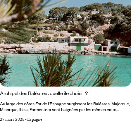
Archipel des Baléares : quelle île choisir ?
Au large des côtes Est de l'Espagne surgissent les Baléares. Majorque,
Minorque, Ibiza, Formentera sont baignées par les mêmes eaux,
sublimées par le même ciel azur, réchauffées par le même soleil – mais
27 mars 2025
-
Espagne
chacune a sa personnalité et son propre charme. Alors on vous
emporte pour un tour d’horizon, pour vous permettre de choisir votre