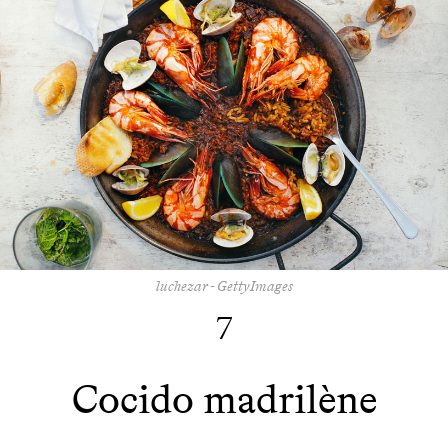
luchezar - GettyImages
7
Cocido madrilène