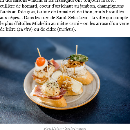
fil des saisons – même si les classiques ont toujours la côte :
cuillère de homard, coeur d’artichaut au jambon, champignons
farcis au foie gras, tartare de tomate et de thon, œufs brouillés
aux cèpes… Dans les rues de Saint-Sébastien – la ville qui compte
le plus d’étoiles Michelin au mètre carré – on les arrose d’un verre
de bière (
zurito
) ou de cidre (
txuleta
).
RossHelen - GettyImages