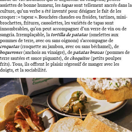
assiettes de bonne humeur, les
tapas
sont tellement ancrés dans la
culture, qu’un verbe a été inventé pour désigner le fait de les
croquer : « tapear ». Bouchées chaudes ou froides, tartines, mini-
brochettes, fritures, cassolettes, les variétés de tapas sont
innombrables, qu’on peut accompagner d’un verre de vin ou de
sangria. Irremplaçable, la
tortilla de patatas
(omelettes aux
pommes de terre, avec ou sans oignons) s’accompagne de
croquetas
(croquette au jambon, avec ou sans béchamel), de
boquerones
(anchois au vinaigre), de
patatas bravas
(pommes de
terre sautées et sauce piquante), de
choquitos
(petits poulpes
frits). Tous, ils offrent le plaisir régressif de manger avec les
doigts, et la sociabilité.