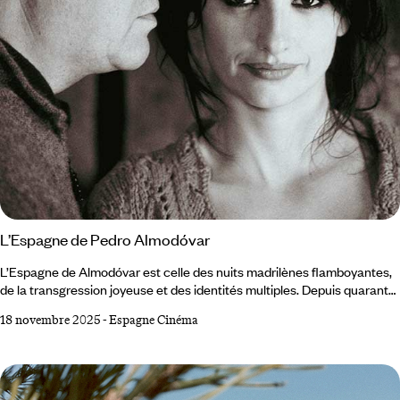
L’Espagne de Pedro Almodóvar
L’Espagne de Almodóvar est celle des nuits madrilènes flamboyantes,
de la transgression joyeuse et des identités multiples. Depuis quarante
ans, le cinéaste raconte son pays en explorant les douleurs et les
18 novembre 2025
-
Espagne Cinéma
désirs, les amours contrariées et les métamorphoses intimes. Le plus
célèbre des cinéastes espagnols a puisé dans la culture populaire – les
mélodrames mexicains, la télévision, les affiches de corridas – mais
aussi dans la peinture espagnole, de Velázquez à Miró.