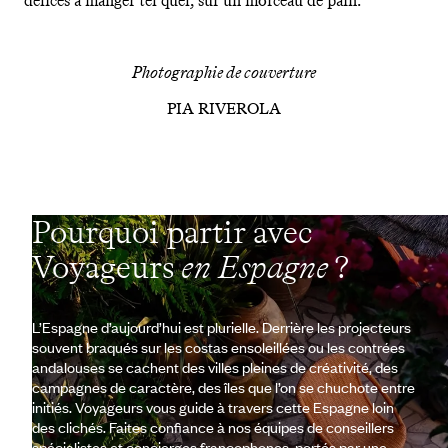
délices à manger tel quel, sur un morceau de pain.
Photographie de couverture
PIA RIVEROLA
Pourquoi partir avec
Voyageurs
en Espagne
?
L’Espagne d’aujourd’hui est plurielle. Derrière les projecteurs
souvent braqués sur les costas ensoleillées ou les contrées
andalouses se cachent des villes pleines de créativité, des
campagnes de caractère, des îles que l’on se chuchote entre
initiés. Voyageurs vous guide à travers cette Espagne loin
des clichés. Faites confiance à nos équipes de conseillers
spécialistes et concierges francophones, portés par une