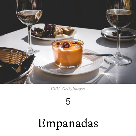
UliU - GettyImages
5
Empanadas