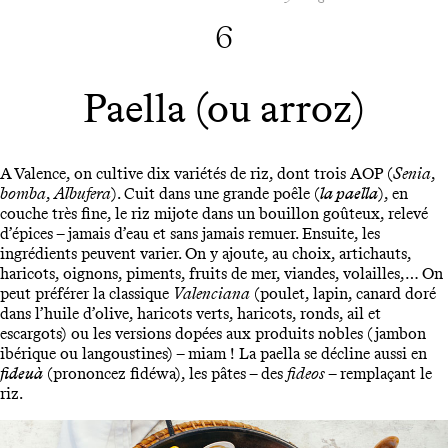
6
Paella (ou arroz)
A Valence, on cultive dix variétés de riz, dont trois AOP (
Senia
,
bomba
,
Albufera
). Cuit dans une grande poêle (
la paella
), en
couche très fine, le riz mijote dans un bouillon goûteux, relevé
d’épices – jamais d’eau et sans jamais remuer. Ensuite, les
ingrédients peuvent varier. On y ajoute, au choix, artichauts,
haricots, oignons, piments, fruits de mer, viandes, volailles,… On
peut préférer la classique
Valenciana
(poulet, lapin, canard doré
dans l’huile d’olive, haricots verts, haricots, ronds, ail et
escargots) ou les versions dopées aux produits nobles (jambon
ibérique ou langoustines) – miam ! La paella se décline aussi en
fideuà
(prononcez fidéwa), les pâtes – des
fideos
– remplaçant le
riz.