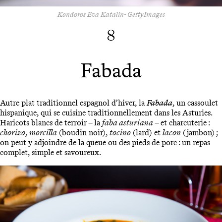
Kondoros Eva Katalin- GettyImages
8
Fabada
Autre plat traditionnel espagnol d’hiver, la
Fabada
, un cassoulet
hispanique, qui se cuisine traditionnellement dans les Asturies.
Haricots blancs de terroir – la
faba asturiana
– et charcuterie :
chorizo
,
morcilla
(boudin noir),
tocino
(lard) et
lacon
(jambon) ;
on peut y adjoindre de la queue ou des pieds de porc : un repas
complet, simple et savoureux.