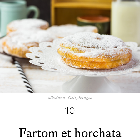
olindana - GettyImages
10
Fartom et horchata