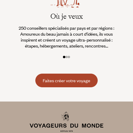
Où je veux
250 conseillers spécialisés par pays et par régions :
À 
Amoureux du beau jamais à court d’idées, ils vous
fran
inspirent et créent un voyage ultra-personnalisé :
suiven
étapes, hébergements, ateliers, rencontres…
Faites créer votre voyage