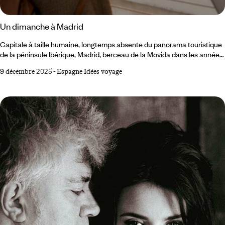
Un dimanche à Madrid
Capitale à taille humaine, longtemps absente du panorama touristique
de la péninsule Ibérique, Madrid, berceau de la Movida dans les années
1980, déborde de (ré)créativité décomplexée, y compris le septième
9 décembre 2025
-
Espagne Idées voyage
jour. Dimanche matin au sud de la capitale. Dans le parc Lineal del
Manzanares, coureurs et cyclistes filent sur la passerelle Arganzuela,
et soufflent entre les oliveraies bordant la rivière. Sur la pelouse de la
Pradera, les jeunes Gatos (surnom des Madrilènes) tapent le ballon, un
maillot blanc floqué du numéro de leur idole.