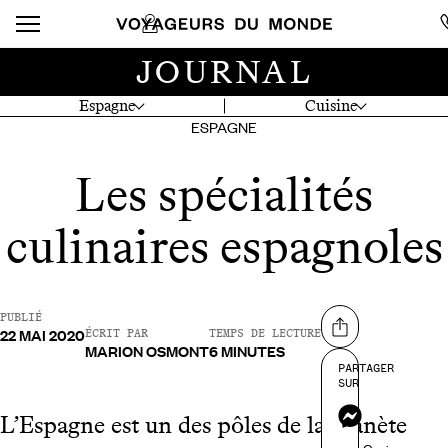
JOURNAL
Espagne
Cuisine
ESPAGNE
Les spécialités
culinaires espagnoles
PUBLIÉ
22 MAI 2020
Partager sur
ÉCRIT PAR
TEMPS DE LECTURE
MARION OSMONT
6 MINUTES
PARTAGER
SUR
Messenger
L’Espagne est un des pôles de la planète