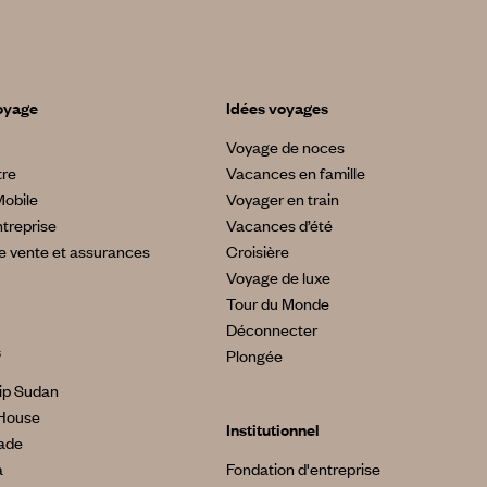
oyage
Idées voyages
Voyage de noces
tre
Vacances en famille
Mobile
Voyager en train
treprise
Vacances d’été
e vente et assurances
Croisière
Voyage de luxe
Tour du Monde
Déconnecter
s
Plongée
ip Sudan
House
Institutionnel
made
a
Fondation d'entreprise