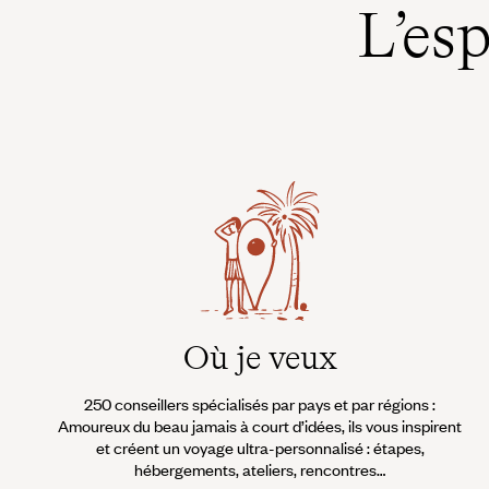
L’es
veille d’élections historiques, ou
qu’il accompagne un groupe de
touristes chinois embringués dans
un tour express de l’Europe, sa
démarche est identique :
Où je veux
250 conseillers spécialisés par pays et par régions :
Amoureux du beau jamais à court d’idées, ils vous inspirent
et créent un voyage ultra-personnalisé : étapes,
hébergements, ateliers, rencontres…