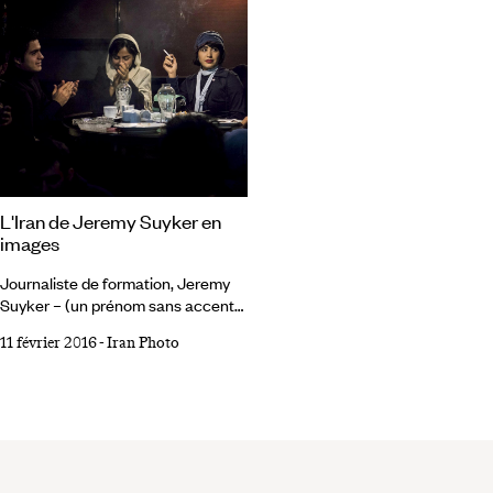
L'Iran de Jeremy Suyker en
images
Journaliste de formation, Jeremy
Suyker – (un prénom sans accent
qu’il doit à ses origines
11 février 2016
-
Iran Photo
australiennes) possède cette
heureuse tendance à plonger ses
objectifs en profondeur, là où
d’autres ne font que passer en
surface. Que le jeune photographe
parisien suive à Rangoon les
partisans d’Aung San Suu Kyi, à la