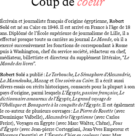
Coup de
coeur
Écrivain et journaliste français d’origine égyptienne,
Robert
Solé
est né au Caire en 1946. Il est arrivé en France à l’âge de 18
ans. Diplômé de l’École supérieure de journalisme de Lille, il a
effectué presque toute sa carrière au journal
Le Monde
, où il a
exercé successivement les fonctions de correspondant à Rome
puis à Washington, chef du service société, rédacteur en chef,
médiateur, billettiste et directeur du supplément littéraire, “
Le
Monde des livres
”.
Robert Solé
a publié :
Le Tarbouche, Le Sémaphore d’Alexandrie,
La Mamelouka, Mazag
et
Une soirée au Caire
. Il a écrit aussi
divers essais ou récits historiques, consacrés pour la plupart à son
pays d’origine, parmi lesquels
L’Égypte, passion française, Le
dictionnaire amoureux de l’Égypte, Le grand voyage de
l’Obélisque
et
Bonaparte à la conquête de l’Égypte
. Il est également
le co-auteur de plusieurs ouvrages :
La Pierre de Rosette
(avec
Dominique Valbelle),
Alexandrie l’égyptienne
(avec Carlos
Freire), Voyages en Égypte (avec Marc Walter, Chêne),
Fous
d’Égypte
(avec Jean-pierre Corteggiani, Jean-Yves Empereur et
Florence Quentin) et
L’Égypte d’hier en couleurs
(avec Max