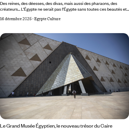
Des reines, des déesses, des divas, mais aussi des pharaons, des
créateurs… L’Égypte ne serait pas l’Égypte sans toutes ces beautés et
ces talents, antiques ou plus contemporains, dont on aimerait pouvoir
16 décembre 2025
-
Egypte Culture
s’approcher. Ce florilège indique la marche à suivre. Toutânkhamon
(1345-1327 av. J.-C.)D'enfant roi à roi superstar. Il doit sa célébrité à
l’archéologue britannique Howard Carter qui, le 4 novembre 1922,
découvre sa tombe, intacte.
Le Grand Musée Égyptien, le nouveau trésor du Caire