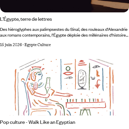
L’Égypte, terre de lettres
Des hiéroglyphes aux palimpsestes du Sinaï, des rouleaux d’Alexandrie
aux romans contemporains, l’Égypte déploie des millénaires d’histoire
et un patrimoine vivant qui nourrit toujours la curiosité des voyageurs
15 juin 2026
-
Egypte Culture
et la plume des écrivains. Fondée au IIIᵉ siècle avant notre ère,
la bibliothèque d’Alexandrie fut rêvée par Ptolémée Ier, et enrichie par
ses successeurs, comme un lieu rassemblant tous les savoirs.
Pop culture - Walk Like an Egyptian