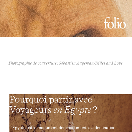
Photographie de couverture : Sébastien Augereau/Miles and Love
Pourquoi partir avec
Voyageurs
en Egypte
?
L’Égypte est le monument des monuments, la destination-