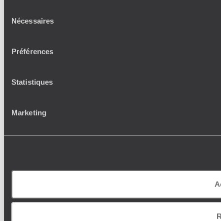
Sélection
Nécessaires
du
consentement
Préférences
Statistiques
Marketing
A
R