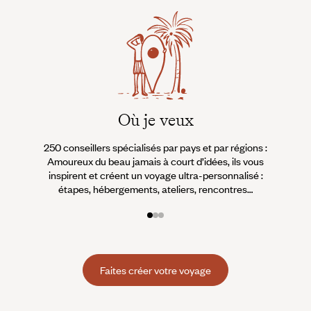
Où je veux
250 conseillers spécialisés par pays et par régions :
À 
Amoureux du beau jamais à court d’idées, ils vous
fran
inspirent et créent un voyage ultra-personnalisé :
suiven
étapes, hébergements, ateliers, rencontres…
Faites créer votre voyage