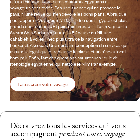
clé de l’histoire du tourisme moderne. Égyptiens et
voyageurs sont rôdés. Pas une agence qui ne propose le
pays, ni une revue qui n’en dévoile les bons plans. Alors, que
peut apporter Voyageurs ? Déjà, l’idée que l’Égypte est plus
grande que tout cela. Et puis, nos bateaux – l’un à vapeur, le
Steam Ship Sudan, et l’autre, la Flâneuse du Nil, une
dahabieh à voiles– nec plus ultra de la navigation entre
Louxor et Assouan. Une certaine conception du service, qui
assure la logistique et rehausse le plaisir, et un réseau local
hors pair. Enfin, l’art des questions saugrenues : quid de
l’œnologie égyptienne, qui nettoie le Nil ? Par exemple.
Faites créer votre voyage
Découvrez tous les services qui vous
accompagnent
pendant votre voyage