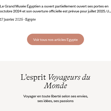
Le Grand Musée Égyptien a ouvert partiellement ouvert ses portes en
octobre 2024 et son ouverture officielle est prévue pour juillet 2025. Un
évènement attendu, qui marque un tournant dans l’exposition du
17 janvier 2025
-
Egypte
patrimoine culturel égyptien et fait entrer l’égyptologie dans la
modernité. Initialement prévue pour 2021, l’ouverture du Grand Musée
Égyptien (GEM) a été maintes fois repoussée, et les pouvoirs publics
égyptiens ont finalement opté pour une ouverture par étapes
Voir tous nos articles Egypte
progressives.
L’esprit
Voyageurs du
Monde
Voyager en toute liberté selon ses envies,
ses idées, ses passions