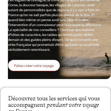
Corse, la douceur basque, les villages du Luberon : avec
autant de personnalités que de régions, il y a tant à faire en
France qu’on ne sait parfois plus où donner de la tête. Et
quand bien même on pense avoir une idée d’où aller,
l’intervention d’un connaisseur peut faire toute la différence.
La spécialité de nos conseillers ? Dénicher des maisons
d’hôtes de caractère, les tables qui feront parler d’elles
demain et des guides pleins d’esprit. De quoi convertir une
virée française qui promettait d’être agréable en un périple
véritablement retentissant.
Faites créer votre voyage
Découvrez tous les services qui vous
accompagnent
pendant votre voyage