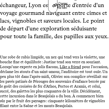
Copier
échangeur, Lyon est la porte d’entrée d’un
le lien
voyage gourmand naviguant entre cimes et
lacs, vignobles et saveurs locales. Le point
de départ d’une exploration séduisante
pour toute la famille, des papilles aux yeux.
Une robe de rubis limpide, un nez qui tend vers la violette, une
bouche fine et équilibrée : Justine tend son verre en souriant.
Lorsqu’une experte en jolis flacons,
Like a friend
pour l’occasion,
déclame les atouts d’un saint-amour, l’auditoire est tout ouïe. Un
peu plus tôt dans l’après-midi, Olivier son complice réveillait sur
les pavés patinés de Pérouges des souvenirs d’enfance bercée par
le goût des croisées de fer d’Athos, Portos et Aramis, et celui,
sucré, des galettes les plus craquantes de la ville. Décidément,
cette incursion dans le Beaujolais a du bon. À commencer bien
sûr par le fruit des paysages : cinquante kilomètres de vignobles
filant entre la Saône et les monts Beaujolais.