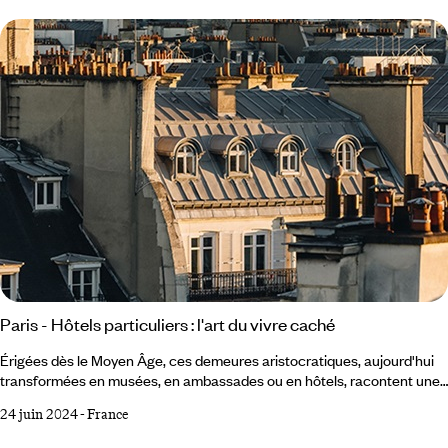
Ramatuelle sur la presqu'île de Saint-Tropez. Extérieur jour. Le
réalisateur Roger Vadim a trouvé le cadre idéal à un film qui propulse
au firmament sa jeune épouse Brigitte Bardot :
Paris - Hôtels particuliers : l'art du vivre caché
Érigées dès le Moyen Âge, ces demeures aristocratiques, aujourd'hui
transformées en musées, en ambassades ou en hôtels, racontent une
part d'histoire très parisienne. Visite guidée. "Paris, 7e
24 juin 2024
-
France
arrondissement. Au calme et à l'abri des regards. Hôtel particulier de
1830, onze pièces, 912 mètres carrés, volumes exceptionnels." Trouver