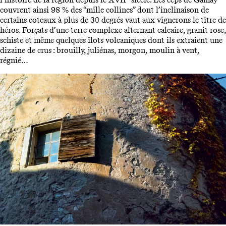
couvrent ainsi 98 % des “mille collines” dont l’inclinaison de
certains coteaux à plus de 30 degrés vaut aux vignerons le titre de
héros. Forçats d’une terre complexe alternant calcaire, granit rose,
schiste et même quelques îlots volcaniques dont ils extraient une
dizaine de crus : brouilly, juliénas, morgon, moulin à vent,
régnié…