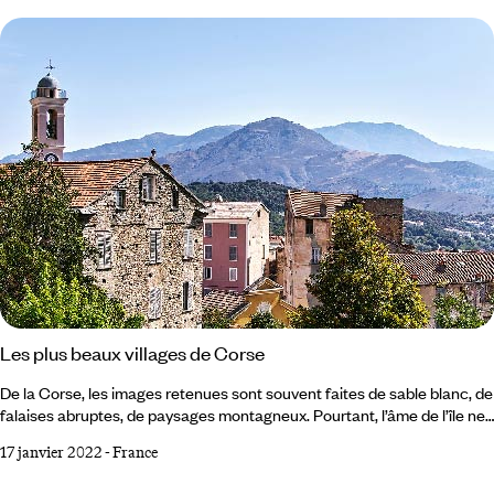
un logement à Paris, suffisamment grand pour toute la famille, n'est
pas forcément mission impossible.
Les plus beaux villages de Corse
De la Corse, les images retenues sont souvent faites de sable blanc, de
falaises abruptes, de paysages montagneux. Pourtant, l’âme de l’île ne
serait pas complète sans ses villages, bien souvent construits il y a des
17 janvier 2022
-
France
siècles et peuplés d’une centaine d’habitants permanents, tout au plus.
Ce sont des lieux difficiles à quitter pour ceux qui y sont nés comme