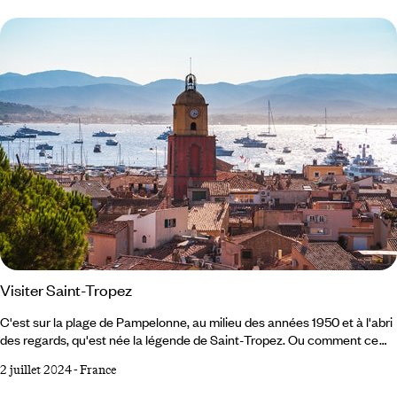
Visiter Saint-Tropez
C'est sur la plage de Pampelonne, au milieu des années 1950 et à l'abri
des regards, qu'est née la légende de Saint-Tropez. Ou comment ce
petit paradis de sable doré ponctué de modestes cabanons est devenu
2 juillet 2024
-
France
le rendez-vous intimiste de tous les beautiful people en quête de
désinvolture. Mai 1956, plage de Pampelonne, commune de