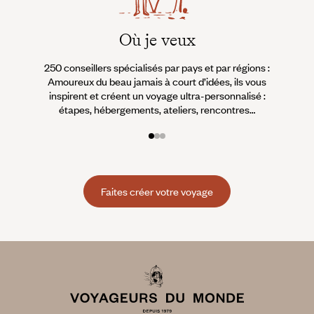
Où je veux
250 conseillers spécialisés par pays et par régions :
À 
Amoureux du beau jamais à court d’idées, ils vous
fran
inspirent et créent un voyage ultra-personnalisé :
suiven
étapes, hébergements, ateliers, rencontres…
Faites créer votre voyage