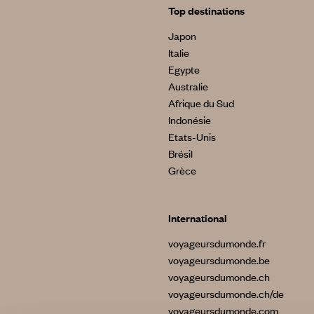
Top destinations
Japon
Italie
Egypte
Australie
Afrique du Sud
Indonésie
Etats-Unis
Brésil
Grèce
International
voyageursdumonde.fr
voyageursdumonde.be
voyageursdumonde.ch
voyageursdumonde.ch/de
voyageursdumonde.com