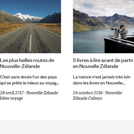
d’un constat :
plages interminables. Au sud,
les Alpes dressent leurs
murailles, les lacs glacés
scintillent comme des pierres
précieuses et les fjords
s’enfoncent dans un silence
presque cosmique.
5 livres à lire avant de partir
Les plus belles routes de
en Nouvelle Zélande
Nouvelle-Zélande
La nature n'est jamais très loin
C’est sans doute l’un des pays
dans les livres en Nouvelle
qui se prête le mieux au voyage
Zélande. Dès que l'on sort
par la route. Lacs glaciaires,
24 octobre 2016
-
Nouvelle-
28 avril 2017
-
Nouvelle-Zélande
d’Auckland ou de Wellington,
fjords et pics montagneux
Zélande Culture
Idées voyage
elle est là, puissante, aussi
enneigés, volcans, plaines
présente qu'un personnage. De
fertiles, forêts subtropicales,
belles introductions à votre
plages et côtes accidentées :
voyage en Nouvelle Zélande. 1
les routes et pistes de Nouvelle-
Au pays du long nuage blanc
Zélande traversent des
Par Charles Juliet Ne vous
paysages d'une diversité