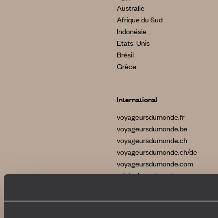
Australie
Afrique du Sud
Indonésie
Etats-Unis
Brésil
Grèce
International
voyageursdumonde.fr
voyageursdumonde.be
voyageursdumonde.ch
voyageursdumonde.ch/de
voyageursdumonde.com
originaltravel.co.uk