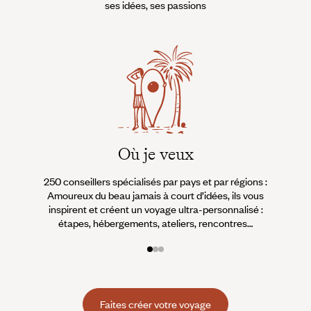
ses idées, ses passions
manquerait pour rien au monde
le spectacle de l’éveil des
animaux dans un décor qui
évolue d'un flou bleuté vers des
nuances de rose et d'orangé,
Où je veux
250 conseillers spécialisés par pays et par régions :
À 
Amoureux du beau jamais à court d’idées, ils vous
fran
inspirent et créent un voyage ultra-personnalisé :
suiven
étapes, hébergements, ateliers, rencontres…
Faites créer votre voyage