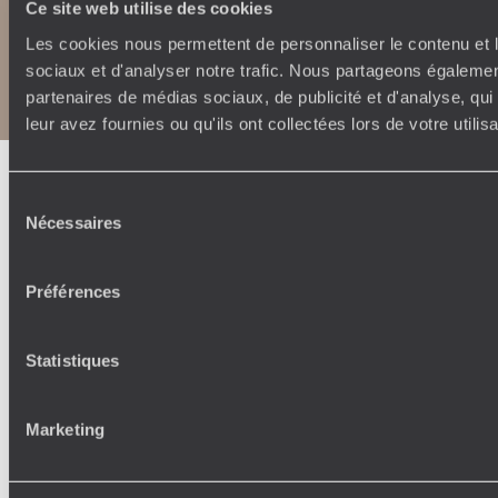
Ce site web utilise des cookies
Les cookies nous permettent de personnaliser le contenu et l
Copyrights
Plan du site
Politique de confidentialité et de Cookies
sociaux et d'analyser notre trafic. Nous partageons également
Notice légale et CGU
partenaires de médias sociaux, de publicité et d'analyse, qu
leur avez fournies ou qu'ils ont collectées lors de votre utili
Sélection
Nécessaires
du
consentement
Préférences
Statistiques
Marketing