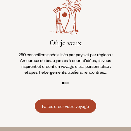
Où je veux
250 conseillers spécialisés par pays et par régions :
À 
Amoureux du beau jamais à court d’idées, ils vous
fran
inspirent et créent un voyage ultra-personnalisé :
suiven
étapes, hébergements, ateliers, rencontres…
Faites créer votre voyage