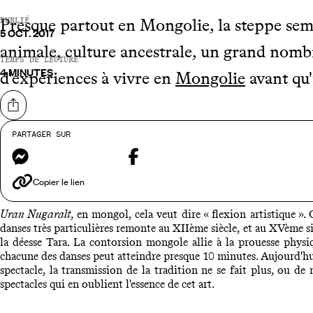
Presque partout en Mongolie, la steppe sembl
PUBLIÉ
5 OCT. 2017
animale, culture ancestrale, un grand nombre
TEMPS DE LECTURE
4 MINUTES
d'expériences à vivre en
Mongolie
avant qu'
Partager sur
PARTAGER SUR
Messenger
Facebook
Admirer un s
Copier le lien
Uran Nugaralt,
en mongol, cela veut dire « flexion artistique »
danses très particulières remonte au XIIème siècle, et au XVème si
la déesse Tara. La contorsion mongole allie à la prouesse physi
chacune des danses peut atteindre presque 10 minutes. Aujourd'hu
spectacle, la transmission de la tradition ne se fait plus, ou 
spectacles qui en oublient l'essence de cet art.