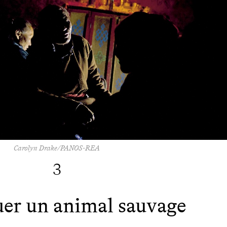
Carolyn Drake/PANOS-REA
3
er un animal sauvage