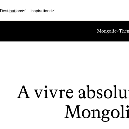
Destinations
Inspirations
Accueil
Le Mag Voyageurs
A Vivre Absolument En Mongolie.
Mongolie
Thém
A vivre absol
Mongoli