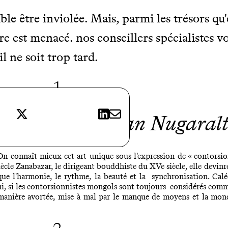
e être inviolée. Mais, parmi les trésors qu'e
 est menacé. nos conseillers spécialistes vo
il ne soit trop tard.
1
X
LinkedIn
E-mail
pectacle de
Uran Nugaral
. On connaît mieux cet art unique sous l'expression de « contorsi
ècle Zanabazar, le dirigeant bouddhiste du XVe siècle, elle devinr
que l'harmonie, le rythme, la beauté et la synchronisation. Calé
i, si les contorsionnistes mongols sont toujours considérés comm
de manière avortée, mise à mal par le manque de moyens et la mo