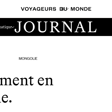
JOURNAL
atique
MONGOLIE
ument en
e.