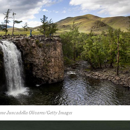
me Juncadella Olivares/Getty Images