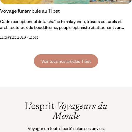
Voyage funambule au Tibet
Cadre exceptionnel de la chaîne himalayenne, trésors culturels et
architecturaux du bouddhisme, peuple optimiste et attachant : un
voyage hors du monde, en parfait équilibre entre paysages grandioses,
11 février 2016
-
Tibet
rencontres et spiritualité. Atterrissage sur le toit du monde, à 3650 m
d’altitude. Lhassa, capitale historique du royaume tibétain, aujourd’hui
chef-lieu de la région autonome du Tibet sous administration chinoise,
monde suspendu entre deux cultures.
Voir tous nos articles Tibet
L’esprit
Voyageurs du
Monde
Voyager en toute liberté selon ses envies,