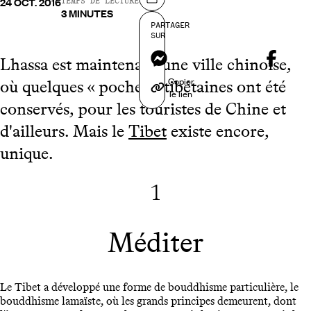
24 OCT. 2016
Partager sur
TEMPS DE LECTURE
3 MINUTES
PARTAGER
SUR
Messenger
Lhassa est maintenant une ville chinoise,
Copier
où quelques « poches » tibétaines ont été
le lien
conservés, pour les touristes de Chine et
d'ailleurs. Mais le
Tibet
existe encore,
unique.
1
Méditer
Le Tibet a développé une forme de bouddhisme particulière, le
bouddhisme lamaïste, où les grands principes demeurent, dont