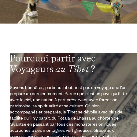
Pourquoi partir avec
Voyageurs
au Tibet
?
Soyons honnêtes, partir au Tibet n’est pas un voyage que l’on
prépare au dernier moment. Parce que c’est un pays qui flirte
avec le ciel, une nation à part préservant avec force son
patrimoine, sa spiritualité et sa culture. Or, bien
accompagnés et préparés, le Tibet se dévoile avec plus de
facilité qu’il n’y paraît, du Potala de Lhassa au chörten de
Gyantsé en passant par tous ces monastères oniriques
accrochés à des montagnes vertigineuses. Grâce aux
conseils avisés de nos spécialistes, vous verrez tout cela,